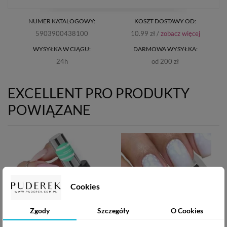
NUMER KATALOGOWY:
KOSZT DOSTAWY OD:
5903900438100
10.99 zł /
zobacz więcej
WYSYŁKA W CIĄGU:
DARMOWA WYSYŁKA:
24h
od 200 zł
EXCELLENT PRO PRODUKTY
POWIĄZANE
Cookies
Zgody
Szczegóły
O Cookies