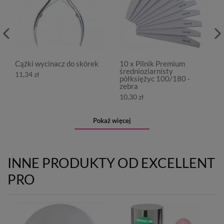
Cążki wycinacz do skórek
10 x Pilnik Premium
średnioziarnisty
11,34 zł
półksiężyc 100/180 -
zebra
10,30 zł
Pokaż więcej
INNE PRODUKTY OD EXCELLENT
PRO