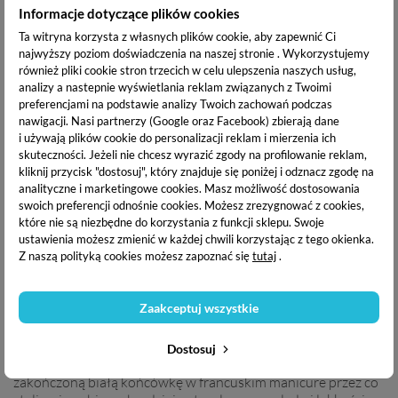
Informacje dotyczące plików cookies
Excellent Pro One Coat
Excellent Pro One Coat
Top No Wipe -
Top No Wipe Milky Mist -
Ta witryna korzysta z własnych plików cookie, aby zapewnić Ci
Nabłyszczający top
mleczny top hybrydowy 7 g
najwyższy poziom doświadczenia na naszej stronie . Wykorzystujemy
hybrydowy bez
18,97 zł
również pliki cookie stron trzecich w celu ulepszenia naszych usług,
przecierania 11 g
analizy a nastepnie wyświetlania reklam związanych z Twoimi
28,97 zł
preferencjami na podstawie analizy Twoich zachowań podczas
nawigacji.
Nasi partnerzy (Google oraz Facebook) zbierają dane
OPIS PRODUKTU
i używają plików cookie do personalizacji reklam i mierzenia ich
skuteczności. Jeżeli nie chcesz wyrazić zgody na profilowanie reklam,
kliknij przycisk "dostosuj", który znajduje się poniżej i odznacz zgodę na
DANE TECHNICZNE
analityczne i marketingowe cookies.
Masz możliwość dostosowania
swoich preferencji odnośnie cookies. Możesz zrezygnować z cookies,
które nie są niezbędne do korzystania z funkcji sklepu. Swoje
ustawienia możesz zmienić w każdej chwili korzystając z tego okienka.
DOSTAWA I PŁATNOŚĆ
Z naszą polityką cookies możesz zapoznać się
tutaj
.
Zaakceptuj wszystkie
EXCELLENT PRO ONE COAT TOP NO WIPE MILKY
MIST
to półtransparentny top nawierzchniowy o mlecznym
wykończeniu. Idealnie sprawdzi się przy stylizacjach typu
Dostosuj
french, baby boomer czy ombre. Doskonale złagodzi "ostro"
zakończoną białą końcówkę w francuskim manicure przez co