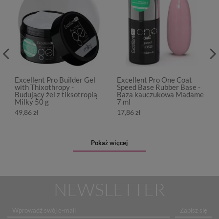
Excellent Pro Builder Gel
Excellent Pro One Coat
with Thixothropy -
Speed Base Rubber Base -
Budujący żel z tiksotropią
Baza kauczukowa Madame
Milky 50 g
7 ml
49,86 zł
17,86 zł
Pokaż więcej
NEWSLETTER
Zapisz się