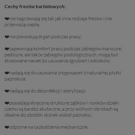
Cechy frezów karbidowych:
❤️nie nagrzewają się tak jak inne rodzaje frezów i nie
przenoszą ciepła;
❤️nie powodują drgań podczas pracy;
❤️zapewniają komfort pracy podczas zabiegów manicure,
pedicure, ale także zabiegów podologicznych; mogą być
stosowane nawet do usuwania zgrubień i odcisków;
❤️nadają się do usuwania zrogowaceń z naturalnej płytki
paznokcia;
❤️nadają się do dezynfekcji i sterylizacji;
❤️posiadają skręconą strukturę ząbków i rowków dzięki
czemu są bardzo skuteczne, a przy wolnych obrotach są
idealne do obróbki skórek wokół paznokci;
❤️odporne na uszkodzenia mechaniczne;