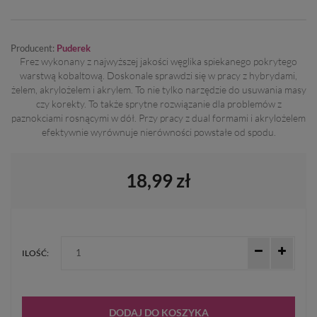
Producent:
Puderek
Frez wykonany z najwyższej jakości węglika spiekanego pokrytego
warstwą kobaltową. Doskonale sprawdzi się w pracy z hybrydami,
żelem, akrylożelem i akrylem. To nie tylko narzędzie do usuwania masy
czy korekty. To także sprytne rozwiązanie dla problemów z
paznokciami rosnącymi w dół. Przy pracy z dual formami i akrylożelem
efektywnie wyrównuje nierówności powstałe od spodu.
18,99 zł
ILOŚĆ:
DODAJ DO KOSZYKA