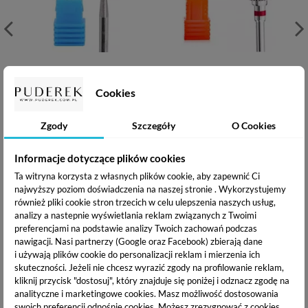
Frez karbidowy z węglika
Frez karbidowy z węglika
spiekanego krótki szpic do
spiekanego stożek drobny
skórek średni
Cookies
17,99 zł
17,99 zł
Zgody
Szczegóły
O Cookies
OPIS PRODUKTU
Informacje dotyczące plików cookies
Ta witryna korzysta z własnych plików cookie, aby zapewnić Ci
najwyższy poziom doświadczenia na naszej stronie . Wykorzystujemy
DANE TECHNICZNE
również pliki cookie stron trzecich w celu ulepszenia naszych usług,
analizy a nastepnie wyświetlania reklam związanych z Twoimi
preferencjami na podstawie analizy Twoich zachowań podczas
DOSTAWA I PŁATNOŚĆ
nawigacji.
Nasi partnerzy (Google oraz Facebook) zbierają dane
i używają plików cookie do personalizacji reklam i mierzenia ich
skuteczności. Jeżeli nie chcesz wyrazić zgody na profilowanie reklam,
kliknij przycisk "dostosuj", który znajduje się poniżej i odznacz zgodę na
Węglik spiekany
- znany również jako karbid - to niezwykle
analityczne i marketingowe cookies.
Masz możliwość dostosowania
twardy materiał odporny na ścieranie. Wykonane z niego
swoich preferencji odnośnie cookies. Możesz zrezygnować z cookies,