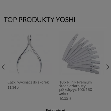
TOP PRODUKTY YOSHI
Cążki wycinacz do skórek
10 x Pilnik Premium
średnioziarnisty
11,34 zł
półksiężyc 100/180 -
zebra
10,30 zł
Pokaż więcej