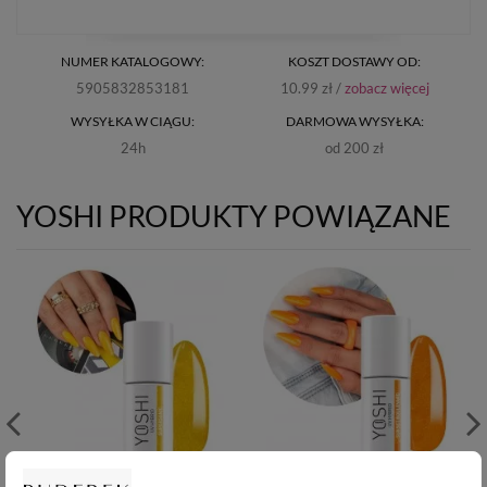
NUMER KATALOGOWY:
KOSZT DOSTAWY OD:
5905832853181
10.99 zł /
zobacz więcej
WYSYŁKA W CIĄGU:
DARMOWA WYSYŁKA:
24h
od 200 zł
YOSHI PRODUKTY POWIĄZANE