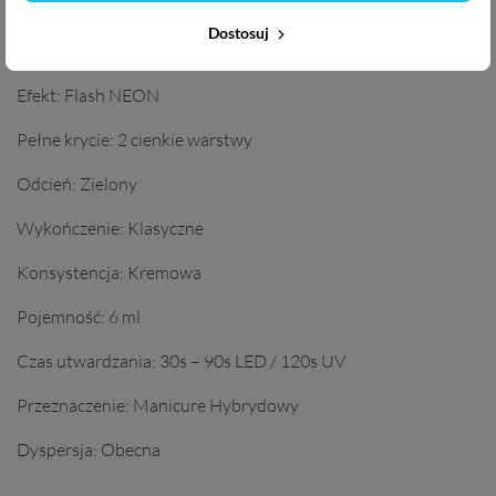
Technicolor
Dostosuj
Numer koloru:
020
Efekt:
Flash NEON
Pełne krycie:
2 cienkie warstwy
Odcień:
Zielony
Wykończenie:
Klasyczne
Konsystencja:
Kremowa
Pojemność:
6 ml
Czas utwardzania:
30s – 90s LED / 120s UV
Przeznaczenie:
Manicure Hybrydowy
Dyspersja:
Obecna