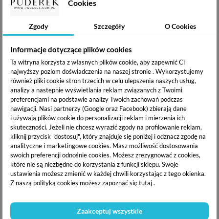
Yoshi Retro Wave Lakier
Yoshi Retro Wave Lakier
Cookies
hybrydowy z efektem flash
hybrydowy z efektem flash
- 010 Supersonic 6ml
- 011 Sunset Boulevard
6ml
Zgody
Szczegóły
O Cookies
19,49 zł
19,49 zł
Informacje dotyczące plików cookies
OPIS PRODUKTU
Ta witryna korzysta z własnych plików cookie, aby zapewnić Ci
najwyższy poziom doświadczenia na naszej stronie . Wykorzystujemy
również pliki cookie stron trzecich w celu ulepszenia naszych usług,
DOSTAWA I PŁATNOŚĆ
analizy a nastepnie wyświetlania reklam związanych z Twoimi
preferencjami na podstawie analizy Twoich zachowań podczas
nawigacji.
Nasi partnerzy (Google oraz Facebook) zbierają dane
i używają plików cookie do personalizacji reklam i mierzenia ich
Zabierzemy was w podróż w czasie do magicznych lat 80.,
skuteczności. Jeżeli nie chcesz wyrazić zgody na profilowanie reklam,
gdzie neonowe rozbłyski tańczyły w świetle dyskotekowej
kliknij przycisk "dostosuj", który znajduje się poniżej i odznacz zgodę na
kuli. Każdy kolor tej kolekcji jest jak fragment zapomnianej
analityczne i marketingowe cookies.
Masz możliwość dostosowania
płyty winylowej, który powraca do życia w pełnej krasie. A
swoich preferencji odnośnie cookies. Możesz zrezygnować z cookies,
dzięki efektowi FLASH wasze paznokcie odbiją refleksy
które nie są niezbędne do korzystania z funkcji sklepu. Swoje
dyskotekowych świateł na zatłoczonym parkiecie!
ustawienia możesz zmienić w każdej chwili korzystając z tego okienka.
Z naszą polityką cookies możesz zapoznać się
tutaj
.
Powitajcie RETROWAVE!
Zaakceptuj wszystkie