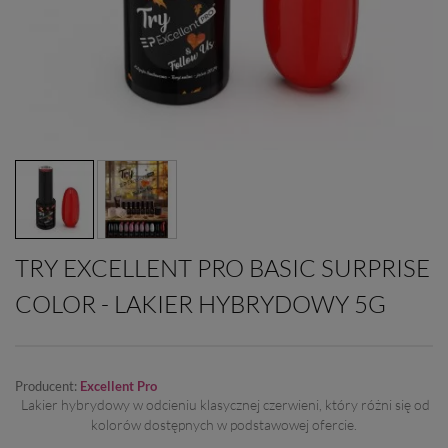
TRY EXCELLENT PRO BASIC SURPRISE
COLOR - LAKIER HYBRYDOWY 5G
Producent:
Excellent Pro
L
akier hybrydowy w odcieniu klasycznej czerwieni, który różni się od
kolorów dostępnych w podstawowej ofercie.