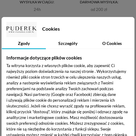
WYSYŁKA W CIĄGU:
DARMOWA WYSYŁKA:
24h
od 200 zł
OPIS PRODUKTU
Cookies
Zgody
Szczegóły
O Cookies
DANE TECHNICZNE
Informacje dotyczące plików cookies
DOSTAWA I PŁATNOŚĆ
Ta witryna korzysta z własnych plików cookie, aby zapewnić Ci
najwyższy poziom doświadczenia na naszej stronie . Wykorzystujemy
również pliki cookie stron trzecich w celu ulepszenia naszych usług,
analizy a nastepnie wyświetlania reklam związanych z Twoimi
BASIC COLOR to hybrydy o bardzo wysokiej i intensywnej
preferencjami na podstawie analizy Twoich zachowań podczas
pigmentacji, dzięki czemu niektóre z nich kryją już przy
nawigacji.
Nasi partnerzy (Google oraz Facebook) zbierają dane
pierwszej warstwie, a przy dwóch uzyskuje się pełne krycie
i używają plików cookie do personalizacji reklam i mierzenia ich
skuteczności. Jeżeli nie chcesz wyrazić zgody na profilowanie reklam,
bez smug. Średniogęsta konsystencja powoduje, że lakier
kliknij przycisk "dostosuj", który znajduje się poniżej i odznacz zgodę na
doskonale trzyma się płytki paznokciowej, nie zalewając
analityczne i marketingowe cookies.
Masz możliwość dostosowania
skórek, jednocześnie dobrze się poziomując. Wyjątkowo
swoich preferencji odnośnie cookies. Możesz zrezygnować z cookies,
trwałe hybrydy, które wyglądają świeżo przez cały okres
które nie są niezbędne do korzystania z funkcji sklepu. Swoje
noszenia stylizacji.
ustawienia możesz zmienić w każdej chwili korzystając z tego okienka.