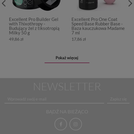
Excellent Pro Builder Gel
Excellent Pro One Coat
with Thixothropy -
Speed Base Rubber Base -
Budujący żel z tiksotropią
Baza kauczukowa Madame
Milky 50 g
7 ml
49,86 zł
17,86 zł
Pokaż więcej
NEWSLETTER
Zapisz się
BĄDŹ NA BIEŻĄCO