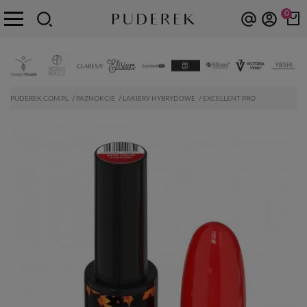
0
PUDEREK.COM.PL
PAZNOKCIE
LAKIERY HYBRYDOWE
EXCELLENT PRO