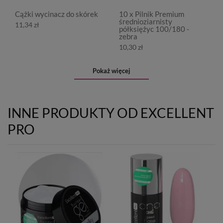
Cążki wycinacz do skórek
10 x Pilnik Premium
średnioziarnisty
11,34 zł
półksiężyc 100/180 -
zebra
10,30 zł
Pokaż więcej
INNE PRODUKTY OD EXCELLENT
PRO