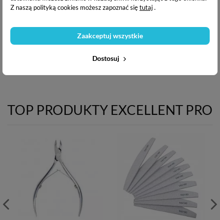
Z naszą polityką cookies możesz zapoznać się
tutaj
.
Lakier hybrydowy w odcieniu klasycznej czerwieni, który
różni się od kolorów dostępnych w naszej podstawowej
ofercie.
Zaakceptuj wszystkie
⭐Pojemność: 5 g
Dostosuj
TOP PRODUKTY EXCELLENT PRO