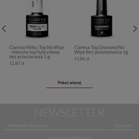
Claresa Milky Top No Wipe
Claresa Top Diamond No
- mleczny top hybrydowy
Wipe Bez przemywania 5g
bez przecierania 5 g
11,86 zł
12,87 zł
Pokaż więcej
NEWSLETTER
Zapisz się
BĄDŹ NA BIEŻĄCO