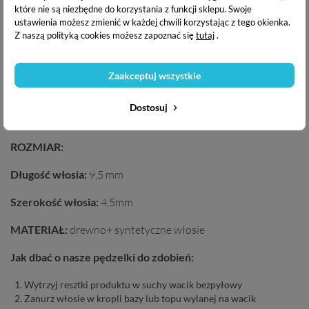
wygodę pracy.
które nie są niezbędne do korzystania z funkcji sklepu. Swoje
ustawienia możesz zmienić w każdej chwili korzystając z tego okienka.
Z naszą polityką cookies możesz zapoznać się
tutaj
.
Pędzel posiada plastikową nakładkę która
chroni pędzel
przed uszkodzeniem.
Zaakceptuj wszystkie
TECHNIKA:
aplikacja masy żelowej
Dostosuj
KSZTAŁT:
owal
ROZMIAR:
Długość włosia:
9,5 mm
Szerokość włosia:
4,5mm
MATERIAŁ:
drewno+ syntetyczne włosie
Jak dbać o nasze pędzelki do zdobień:
Wytrzyj resztki produktu w suchy wacik bezpyłowy
Zanurz włosie w kropli bazy lub topu wylanej na wacik