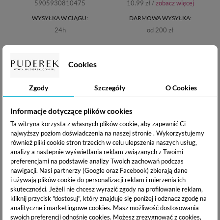
5905930810475
10.99 zł /
zobacz więcej
WYSYŁKA W CIĄGU:
DARMOWA WYSYŁKA:
24h
od 200 zł
OPIS PRODUKTU
Cookies
Zgody
Szczegóły
O Cookies
DANE TECHNICZNE
Informacje dotyczące plików cookies
DOSTAWA I PŁATNOŚĆ
Ta witryna korzysta z własnych plików cookie, aby zapewnić Ci
najwyższy poziom doświadczenia na naszej stronie . Wykorzystujemy
również pliki cookie stron trzecich w celu ulepszenia naszych usług,
analizy a nastepnie wyświetlania reklam związanych z Twoimi
Pędzelek Gel Master Pro
od marki
Stylistic
to obowiązkowy
preferencjami na podstawie analizy Twoich zachowań podczas
element wyposażenia każdej manicurzystki. Ten
płaski
nawigacji.
Nasi partnerzy (Google oraz Facebook) zbierają dane
pędzel o owalnym kształcie
idealnie nadaje się do
pracy
i używają plików cookie do personalizacji reklam i mierzenia ich
żelem
. Dzięki zaokrąglonej końcówce pędzelek zapewnia
skuteczności. Jeżeli nie chcesz wyrazić zgody na profilowanie reklam,
precyzyjną aplikację w obrębie skórek. Wysokiej
kliknij przycisk "dostosuj", który znajduje się poniżej i odznacz zgodę na
jakości
włosie syntetyczne
, spięte metalową opaską,
analityczne i marketingowe cookies.
Masz możliwość dostosowania
osadzone na
drewnianym trzonku
, zapewnia komfort i
swoich preferencji odnośnie cookies. Możesz zrezygnować z cookies,