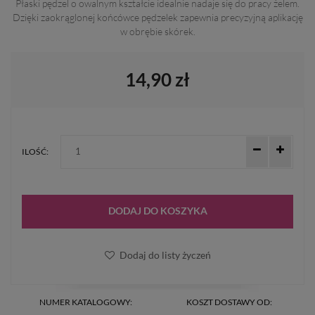
Płaski pędzel o owalnym kształcie idealnie nadaje się do pracy żelem.
Dzięki zaokrąglonej końcówce pędzelek zapewnia precyzyjną aplikację
w obrębie skórek.
14,90 zł
ILOŚĆ:
DODAJ DO KOSZYKA
Dodaj do listy życzeń
NUMER KATALOGOWY:
KOSZT DOSTAWY OD: