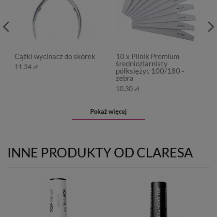
Cążki wycinacz do skórek
10 x Pilnik Premium
średnioziarnisty
11,34 zł
półksiężyc 100/180 -
zebra
10,30 zł
Pokaż więcej
INNE PRODUKTY OD CLARESA