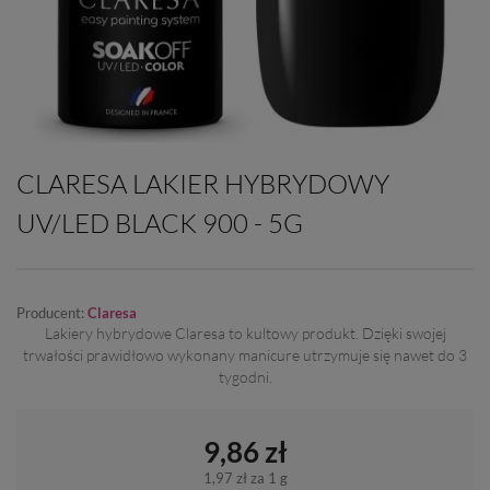
CLARESA LAKIER HYBRYDOWY
UV/LED BLACK 900 - 5G
Producent:
Claresa
Lakiery hybrydowe Claresa to kultowy produkt. Dzięki swojej
trwałości prawidłowo wykonany manicure utrzymuje się nawet do 3
tygodni.
9,86 zł
1,97 zł
za 1 g