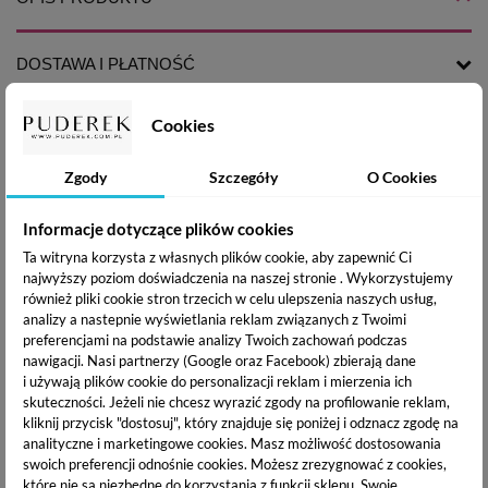
DOSTAWA I PŁATNOŚĆ
Cookies
Claresa lakier hybrydowy UV/LED
łączy wyjątkową
trwałość i intensywną pigmentację .Lekka konsystencja oraz
Zgody
Szczegóły
O Cookies
idealnie wyprofilowany pędzelek pozwala na wykonanie
idealnej stylizacji paznokci. Najlepszy stopień utwardzenia
Informacje dotyczące plików cookies
uzyskasz w lampie LED lub UV-LED.
Ta witryna korzysta z własnych plików cookie, aby zapewnić Ci
najwyższy poziom doświadczenia na naszej stronie . Wykorzystujemy
Sposób użycia:
również pliki cookie stron trzecich w celu ulepszenia naszych usług,
analizy a nastepnie wyświetlania reklam związanych z Twoimi
Na wcześniej utwardzoną bazę hybrydową od Claresa, nałóż
preferencjami na podstawie analizy Twoich zachowań podczas
cienką warstwę kolorowego lakieru hybrydowego i utwardź
nawigacji.
Nasi partnerzy (Google oraz Facebook) zbierają dane
go w lamie UV/LED. W celu osiągnięcia satysfakcjonującego
i używają plików cookie do personalizacji reklam i mierzenia ich
efektu, czynność możesz powtórzyć. Stylizację zabezpiecz
skuteczności. Jeżeli nie chcesz wyrazić zgody na profilowanie reklam,
aplikując i utwardzając TOP od Claresa.
kliknij przycisk "dostosuj", który znajduje się poniżej i odznacz zgodę na
analityczne i marketingowe cookies.
Masz możliwość dostosowania
swoich preferencji odnośnie cookies. Możesz zrezygnować z cookies,
CZAS UTWARDZANIA
które nie są niezbędne do korzystania z funkcji sklepu. Swoje