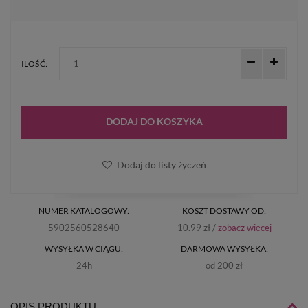
ILOŚĆ:
DODAJ DO KOSZYKA
Dodaj do listy życzeń
NUMER KATALOGOWY:
KOSZT DOSTAWY OD:
5902560528640
10.99 zł /
zobacz więcej
WYSYŁKA W CIĄGU:
DARMOWA WYSYŁKA:
24h
od 200 zł
OPIS PRODUKTU