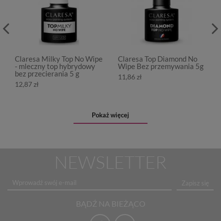
Claresa Milky Top No Wipe
Claresa Top Diamond No
- mleczny top hybrydowy
Wipe Bez przemywania 5g
bez przecierania 5 g
11,86 zł
12,87 zł
Pokaż więcej
NEWSLETTER
Zapisz się
BĄDŹ NA BIEŻĄCO