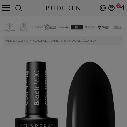
0
PUDEREK.COM.PL
PAZNOKCIE
LAKIERY HYBRYDOWE
CLARESA