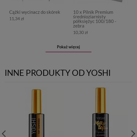
Cążki wycinacz do skórek
10 x Pilnik Premium
średnioziarnisty
11,34 zł
półksiężyc 100/180 -
zebra
10,30 zł
Pokaż więcej
INNE PRODUKTY OD YOSHI