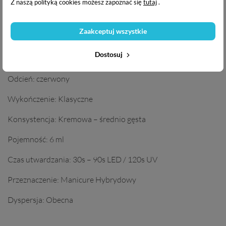
Z naszą polityką cookies możesz zapoznać się
tutaj
.
Numer koloru: 143
Zaakceptuj wszystkie
Efekt: Flash
Dostosuj
Pełne krycie: 2-3 cienkie warstwy
Odcień: czerwony
Wykończenie: Klasyczne
Konsystencja: Kremowa – średnio gęsta
Pojemność: 6 ml
Czas utwardzania: 30s – 90s LED / 120s UV
Przeznaczenie: Manicure Hybrydowy
Dyspersja: Obecna