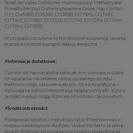
Skład:
Acrylates Copolymer, Hydroxypropyl Methacrylate,
Trimethylbenzoyl Diphenylphosphine Oxide, May Contain
[+/-]: CI45380, CI45380, CI15850, CI77491, CI15985,
CI77492, CI77007, CI77510, CI77742, CI77289, CI77499,
CI77891, CI77820.
W przypadku uczulenia na którąkolwiek substancję zawartą
w produkcie może wystąpić reakcja alergiczna.
⚡Informacje dodatkowe:
Czynniki od nas niezależne takie jak m.in. używane w czasie
ich oglądania: oświetlenie, rodzaj używanego sprzętu
elektronicznego, ustawienia ekranu, czy karty graficzne –
wpływają na odbiór/interpretację oglądanych grafik. Kolory
ze zdjęć w aukcji mogą różnić się od kolorów rzeczywistych.
⚡Środki ostrożności:
Postępować zgodnie z instrukcją użycia. Przechowywać w
miejscu niedostępnym dla dzieci. Unikać kontaktu ze skórą i
oczami. Przerwać stosowanie w przypadku pojawienia się