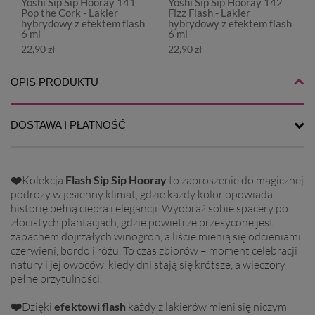
Yoshi Sip Sip Hooray 141
Yoshi Sip Sip Hooray 142
Pop the Cork - Lakier
Fizz Flash - Lakier
hybrydowy z efektem flash
hybrydowy z efektem flash
6 ml
6 ml
22,90 zł
22,90 zł
OPIS PRODUKTU
DOSTAWA I PŁATNOŚĆ
❤️
Kolekcja
Flash Sip Sip Hooray
to zaproszenie do magicznej
podróży w jesienny klimat, gdzie każdy kolor opowiada
historię pełną ciepła i elegancji. Wyobraź sobie spacery po
złocistych plantacjach, gdzie powietrze przesycone jest
zapachem dojrzałych winogron, a liście mienią się odcieniami
czerwieni, bordo i różu. To czas zbiorów – moment celebracji
natury i jej owoców, kiedy dni stają się krótsze, a wieczory
pełne przytulności.
❤️
Dzięki
efektowi flash
każdy z lakierów mieni się niczym