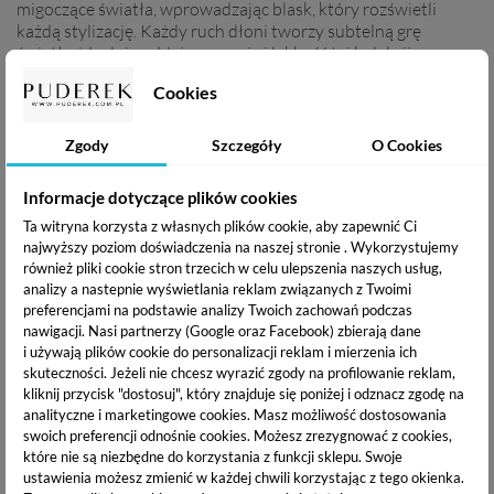
migoczące światła, wprowadzając blask, który rozświetli
każdą stylizację. Każdy ruch dłoni tworzy subtelną grę
światła, idealnie oddając energię i lekkość tej kolekcji.
Cookies
❤️
To kwintesencja jesieni – pełna elegancji, ale z nutą zabawy.
Migoczące, błyszczące wykończenia lakierów przypominają
ciepło jesiennych wieczorów, gdzie blask świec i
Zgody
Szczegóły
O Cookies
rozświetlonych liści tworzy przytulną, magiczną aurę. Bez
względu na to, czy jest to energiczny błysk, subtelny
Informacje dotyczące plików cookies
rumieniec, czy głęboka wyrafinowana tonacja Sip Sip Hooray
Ta witryna korzysta z własnych plików cookie, aby zapewnić Ci
zabierze Cię w podróż, gdzie każda chwila ma swój własny,
najwyższy poziom doświadczenia na naszej stronie . Wykorzystujemy
wyjątkowy kolor – pełen życia, światła i radości.
również pliki cookie stron trzecich w celu ulepszenia naszych usług,
analizy a nastepnie wyświetlania reklam związanych z Twoimi
preferencjami na podstawie analizy Twoich zachowań podczas
UWAGA!
nawigacji.
Nasi partnerzy (Google oraz Facebook) zbierają dane
i używają plików cookie do personalizacji reklam i mierzenia ich
Produkt wysoko napigmentowany.
skuteczności. Jeżeli nie chcesz wyrazić zgody na profilowanie reklam,
kliknij przycisk "dostosuj", który znajduje się poniżej i odznacz zgodę na
Zaleca się nakładanie cienkich warstw i utwardzenie w
analityczne i marketingowe cookies.
Masz możliwość dostosowania
lampie dobrej jakości, przez 60 s.
swoich preferencji odnośnie cookies. Możesz zrezygnować z cookies,
które nie są niezbędne do korzystania z funkcji sklepu. Swoje
ustawienia możesz zmienić w każdej chwili korzystając z tego okienka.
NO WAY ROSE!