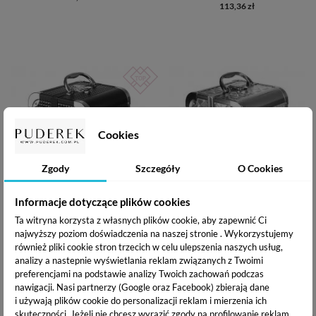
113,36 zł
Cookies
Zgody
Szczegóły
O Cookies
Informacje dotyczące plików cookies
Ta witryna korzysta z własnych plików cookie, aby zapewnić Ci
GLAMRUSH KUFEREK NA
GLAMRUSH KUFEREK NA
KOSMETYKI Z LUSTERKIEM -
KOSMETYKI - DIAMOND ROSE
najwyższy poziom doświadczenia na naszej stronie . Wykorzystujemy
BLACK 3D S
GOLD HOLO 3D S
również pliki cookie stron trzecich w celu ulepszenia naszych usług,
134,16 zł
113,36 zł
analizy a nastepnie wyświetlania reklam związanych z Twoimi
preferencjami na podstawie analizy Twoich zachowań podczas
nawigacji.
Nasi partnerzy (Google oraz Facebook) zbierają dane
i używają plików cookie do personalizacji reklam i mierzenia ich
skuteczności. Jeżeli nie chcesz wyrazić zgody na profilowanie reklam,