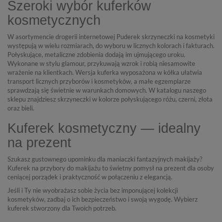
Szeroki wybór kuferków
kosmetycznych
W asortymencie drogerii internetowej Puderek skrzyneczki na kosmetyki
występują w wielu rozmiarach, do wyboru w licznych kolorach i fakturach.
Połyskujące, metaliczne zdobienia dodają im ujmującego uroku.
Wykonane w stylu glamour, przykuwają wzrok i robią niesamowite
wrażenie na klientkach. Wersja kuferka wyposażona w kółka ułatwia
transport licznych przyborów i kosmetyków, a małe egzemplarze
sprawdzają się świetnie w warunkach domowych. W katalogu naszego
sklepu znajdziesz skrzyneczki w kolorze połyskującego różu, czerni, złota
oraz bieli.
Kuferek kosmetyczny — idealny
na prezent
Szukasz gustownego upominku dla maniaczki fantazyjnych makijaży?
Kuferek na przybory do makijażu to świetny pomysł na prezent dla osoby
ceniącej porządek i praktyczność w połączeniu z elegancją.
Jeśli i Ty nie wyobrażasz sobie życia bez imponującej kolekcji
kosmetyków, zadbaj o ich bezpieczeństwo i swoją wygodę. Wybierz
kuferek stworzony dla Twoich potrzeb.