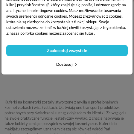
kliknij przycisk "dostosuj", który znajduje się poniżej i odznacz zgodę na
analityczne i marketingowe cookies.
Masz możliwość dostosowania
swoich preferencji odnośnie cookies. Możesz zrezygnować z cookies,
które nie są niezbędne do korzystania z funkcji sklepu. Swoje
ustawienia możesz zmienić w każdej chwili korzystając z tego okienka.
Z naszą polityką cookies możesz zapoznać się
tutaj
.
Zaakceptuj wszystkie
GLAMRUSH KUFEREK NA
GLAMRUSH KUFEREK NA
Dostosuj
KOSMETYKI - WHITE 3D S
KOSMETYKI - BLACK 3D- 13
113,36 zł
113,36 zł
Kuferki na kosmetyki zostały stworzone z myślą o profesjonalnych
kosmetyczkach i wizażystkach. Ułatwiają one transport produktów,
potrzebnych przy świadczeniu usług z dojazdem do klientki. Ze względu
na swoje praktyczne funkcje i estetyczny wygląd, z chęcią nabywają je
także kobiety ceniące porządek w swojej kosmetyczce. Kuferki do
makijażu szczególnym uznaniem cieszą się również wśród Pań