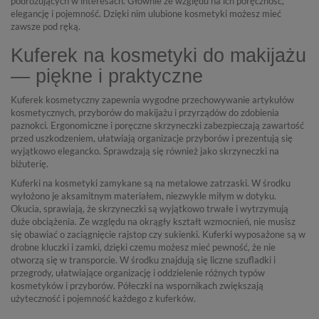
podróżujących w interesach. Głownie ze względu na ich poręczność,
elegancję i pojemność. Dzięki nim ulubione kosmetyki możesz mieć
zawsze pod ręką.
Kuferek na kosmetyki do makijażu
— piękne i praktyczne
Kuferek kosmetyczny zapewnia wygodne przechowywanie artykułów
kosmetycznych, przyborów do makijażu i przyrządów do zdobienia
paznokci. Ergonomiczne i poręczne skrzyneczki zabezpieczają zawartość
przed uszkodzeniem, ułatwiają organizacje przyborów i prezentują się
wyjątkowo elegancko. Sprawdzają się również jako skrzyneczki na
biżuterię.
Kuferki na kosmetyki zamykane są na metalowe zatrzaski. W środku
wyłożono je aksamitnym materiałem, niezwykle miłym w dotyku.
Okucia, sprawiają, że skrzyneczki są wyjątkowo trwałe i wytrzymują
duże obciążenia. Ze względu na okrągły kształt wzmocnień, nie musisz
się obawiać o zaciągnięcie rajstop czy sukienki. Kuferki wyposażone są w
drobne kluczki i zamki, dzięki czemu możesz mieć pewność, że nie
otworzą się w transporcie. W środku znajdują się liczne szufladki i
przegrody, ułatwiające organizację i oddzielenie różnych typów
kosmetyków i przyborów. Półeczki na wspornikach zwiększają
użyteczność i pojemność każdego z kuferków.