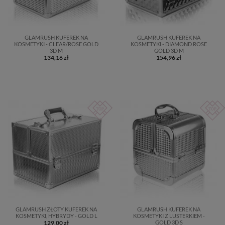
GLAMRUSH KUFEREK NA
GLAMRUSH KUFEREK NA
KOSMETYKI - CLEAR/ROSE GOLD
KOSMETYKI - DIAMOND ROSE
3D M
GOLD 3D M
134,16 zł
154,96 zł
GLAMRUSH ZŁOTY KUFEREK NA
GLAMRUSH KUFEREK NA
KOSMETYKI, HYBRYDY - GOLD L
KOSMETYKI Z LUSTERKIEM -
129,00 zł
GOLD 3D S