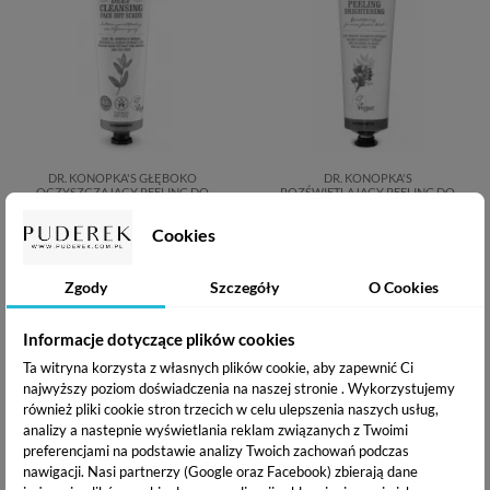
DR. KONOPKA'S GŁĘBOKO
DR. KONOPKA'S
OCZYSZCZAJĄCY PEELING DO
ROZŚWIETLAJĄCY PEELING DO
TWARZY 75 ML
TWARZY 75 ML
12,05 zł
12,05 zł
Cookies
Zgody
Szczegóły
O Cookies
Informacje dotyczące plików cookies
Ta witryna korzysta z własnych plików cookie, aby zapewnić Ci
najwyższy poziom doświadczenia na naszej stronie . Wykorzystujemy
również pliki cookie stron trzecich w celu ulepszenia naszych usług,
analizy a nastepnie wyświetlania reklam związanych z Twoimi
preferencjami na podstawie analizy Twoich zachowań podczas
nawigacji.
Nasi partnerzy (Google oraz Facebook) zbierają dane