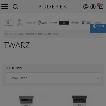
0
PUDEREK.COM.PL
KOSMETYKI PIELĘGNACYJNE
TWARZ
SORTUJ WG.: