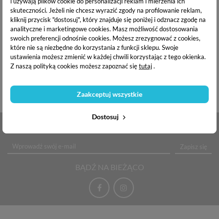
i używają plików cookie do personalizacji reklam i mierzenia ich
skuteczności. Jeżeli nie chcesz wyrazić zgody na profilowanie reklam,
kliknij przycisk "dostosuj", który znajduje się poniżej i odznacz zgodę na
DR. KONOPKA'S AKTYWNIE
CLARESA SHY CHERRY LIP SCRUB
analityczne i marketingowe cookies.
Masz możliwość dostosowania
ODMŁADZAJĄCY KREM DO
- OWOCOWY PEELING DO UST -
swoich preferencji odnośnie cookies. Możesz zrezygnować z cookies,
TWARZY 50 ML
WIŚNIA - 15G
które nie są niezbędne do korzystania z funkcji sklepu. Swoje
18,60 zł
8,86 zł
ustawienia możesz zmienić w każdej chwili korzystając z tego okienka.
Z naszą polityką cookies możesz zapoznać się
tutaj
.
Dodaj do koszyka
Zaakceptuj wszystkie
1
2
Dostosuj
NEWSLETTER
Zapisz się
BĄDŹ NA BIEŻĄCO