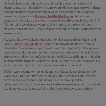
nie brakuje rozświetlających baz pod makijaż innych producentów
kosmetyków do makijażu. Nie bez powodu właśnie
baza rozświetlająca
to najpopularniejszy produkt aplikowany pod podkład. Na uwagę na
pewno zasługuje także
Bourjois Healthy Mix Primer
. To ciekawa
propozycja nie tylko ze względu na zawartość odżywczych witamin A, C i
B5, ale także wyjątkową wygodę. Występuje w praktycznej tubce o
niewielkich rozmiarach, którą bez problemu zmieścisz np. w turystycznej
kosmetyczce.
Rozświetlające właściwości posiada również
baza pod makijaż
marki
Loreal.
Loreal Lumi Magique Primer
to naprawdę magiczny produkt –
niewielkie opakowanie kryje w swoim wnętrzu naprawdę dobrej jakości
bazę. Nadaje skórze promiennego blasku, ale rozświetlenie nie jest zbyt
intensywne – dzięki temu świetnie sprawdzi się w codziennym makijażu.
Ta
baza rozświetlająca
skutecznie maskuje także nie tylko wypryski czy
widoczne pory – potrafi ukryć nawet niewielkie zmarszczki!
Wybór bazy pod make - up jest jednym z najważniejszych elementów
tworzenia naprawdę trwałego makijażu. Spora część produktów jest
przeznaczona wyłącznie pod podkład, ale nie brakuje także
uniwersalnych baz, które stanowią świetne uzupełnienie cieni do powiek
itp. Na pewno znajdziesz coś dla siebie i szybko zauważysz różnicę!