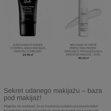
SLEEK MAKEUP PRIMER
NEO MAKE UP MATTE
CONTROL AND SHINE BAZA
PERFECTING PRIMER -
MATUJĄCA UNBOXED
MATUJĄCO-WYGŁADZAJĄCA
24,90 zł
BAZA POD MAKIJAŻ - 30 ML
40,42 zł
Sekret udanego makijażu – baza
pod makijaż!
Mogłoby się wydawać, że za trwałością makijażu przemawia dobór
kosmetyków takich, jak podkłady, cienie do powiek czy tusz do rzęs.