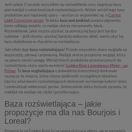
Jeśli zależy Ci przede wszystkim na rozświetleniu cery, sięgnij po bazy
pod makijaż o właściwościach rozświetlających. Wybór wśród tego typu
produktów jest naprawdę spory – wystarczy wspomnieć np. o
Catrice
Light Correcting serum
. Ta lekka
baza pod podkład
zawiera pigmenty,
które odbijają światło, co nadaje skórze niesamowity blask.
Rozświetlenie, jakie można uzyskać za pomocą tej bazy jest bardzo
subtelne – jeśli chcemy uzyskać bardziej widoczny efekt, warto użyć tej
bazy dodatkowo w charakterze rozświelacza.
Jaki efekt daje
baza rozświetlająca
? Przede wszystkim skóra wygląda na
wypoczętą, zdrową i promienną. Nadaje skórze przyjemny wygląd, który
na pewno zwróci uwagę. Wśród innych produktów przeznaczonych do
rozświetlania skóry warto wymienić
Golden Rose Loumininous Make – up
Primer
. Ta
baza wygładzająca
o jedwabistej konsystencji doskonale
zaznaczy te miejsca, które chcesz podkreślić szczególnym blaskiem.
Oprócz właściwości rozświetlających doskonale wyrównuje koloryt skóry
i minimalizuje widoczność porów. Jednocześnie lekka formuła sprawia, że
makijaż nie wydaje się ciężki i przytłaczający.
Baza rozświetlająca – jakie
propozycje ma dla nas Bourjois i
Loreal?
Propozycja od Golden Rose to na pewno kusząca oferta, ale w sprzedaży