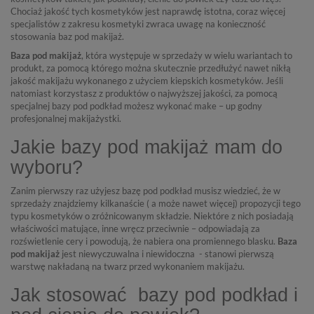
Chociaż jakość tych kosmetyków jest naprawdę istotna, coraz więcej
specjalistów z zakresu kosmetyki zwraca uwagę na konieczność
stosowania baz pod makijaż.
Baza pod makijaż
, która występuje w sprzedaży w wielu wariantach to
produkt, za pomocą którego można skutecznie przedłużyć nawet nikłą
jakość makijażu wykonanego z użyciem kiepskich kosmetyków. Jeśli
natomiast korzystasz z produktów o najwyższej jakości, za pomocą
specjalnej bazy pod podkład możesz wykonać make – up godny
profesjonalnej makijażystki.
Jakie bazy pod makijaż mam do
wyboru?
Zanim pierwszy raz użyjesz bazę pod podkład musisz wiedzieć, że w
sprzedaży znajdziemy kilkanaście ( a może nawet więcej) propozycji tego
typu kosmetyków o zróżnicowanym składzie. Niektóre z nich posiadają
właściwości matujące, inne wręcz przeciwnie – odpowiadają za
rozświetlenie cery i powodują, że nabiera ona promiennego blasku.
Baza
pod makijaż
jest niewyczuwalna i niewidoczna
- stanowi pierwszą
warstwę nakładaną na twarz przed wykonaniem makijażu.
Jak stosować
bazy pod podkład i