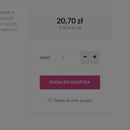
nocześnie
manicure
20,70 zł
oraz żeli i
2,30 zł
za 1 g
 manicure.
ILOŚĆ:
DODAJ DO KOSZYKA
Dodaj do listy życzeń