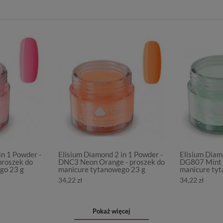
in 1 Powder -
Elisium Diamond 2 in 1 Powder -
Elisium Diam
proszek do
DNC3 Neon Orange - proszek do
DG807 Mint G
go 23 g
manicure tytanowego 23 g
manicure ty
34,22 zł
34,22 zł
Pokaż więcej