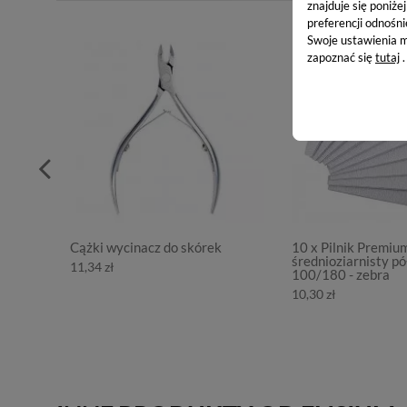
znajduje się poniże
preferencji odnośni
Swoje ustawienia m
zapoznać się
tutaj
.
Cążki wycinacz do skórek
10 x Pilnik Premiu
średnioziarnisty pó
11,34 zł
100/180 - zebra
10,30 zł