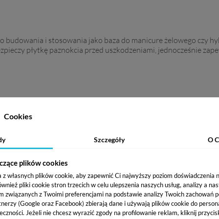
do budowania i stosowania jako baza do manicure żelowego czy 
pieczy płytkę paznokcia przed uszkodzeniami, jednocześnie zape
dtłuszczeniu płytki paznokciowej. Po utwardzeniu w lampie UV/L
Cookies
Acid Primer
by zyskać jeszcze lepszą trwałość manicure żelowego.
dy
Szczegóły
O C
czące plików cookies
a z własnych plików cookie, aby zapewnić Ci najwyższy poziom doświadczenia na
ież pliki cookie stron trzecich w celu ulepszenia naszych usług, analizy a na
m związanych z Twoimi preferencjami na podstawie analizy Twoich zachowań 
tnerzy (Google oraz Facebook) zbierają dane i używają plików cookie do persona
eczności. Jeżeli nie chcesz wyrazić zgody na profilowanie reklam, kliknij przycis