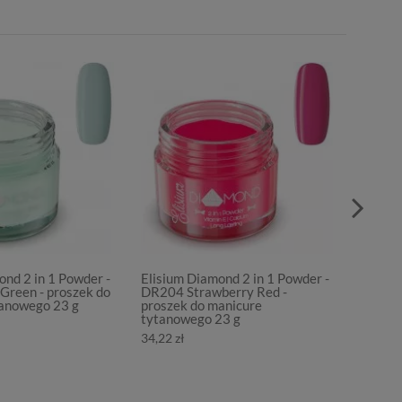
ond 2 in 1 Powder -
Elisium Diamond 2 in 1 Powder -
Elisiu
reen - proszek do
DR204 Strawberry Red -
DS308 
tanowego 23 g
proszek do manicure
manicu
tytanowego 23 g
34,22 z
34,22 zł