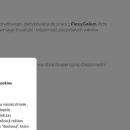
hybrydowego, dedykowana do pracy z
FlexyGelem
. Przy
wniając trwałość i odporność pozostałych warstw
ED pozostawi lepką warstwę dyspersyjną. Odpowiedni
ookies
 naszej stronie .
stepnie
podczas
lizacji reklam
k "dostosuj", który