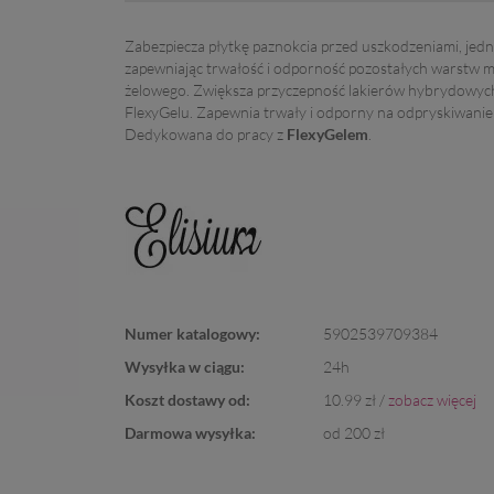
Zabezpiecza płytkę paznokcia przed uszkodzeniami, jed
zapewniając trwałość i odporność pozostałych warstw 
żelowego. Zwiększa przyczepność lakierów hybrydowych 
FlexyGelu. Zapewnia trwały i odporny na odpryskiwanie
Dedykowana do pracy z
FlexyGelem
.
Numer katalogowy:
5902539709384
Wysyłka w ciągu:
24h
Koszt dostawy od:
10.99 zł /
zobacz więcej
Darmowa wysyłka:
od 200 zł