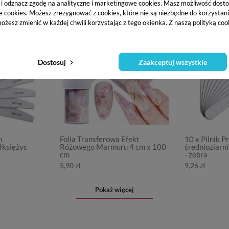
j i odznacz zgodę na analityczne i marketingowe cookies.
Masz możliwość dosto
e cookies. Możesz zrezygnować z cookies, które nie są niezbędne do korzystania
ożesz zmienić w każdej chwili korzystając z tego okienka. Z naszą polityką co
Dostosuj
Zaakceptuj wszystkie
m
Folia Transferowa Efekt
10 x Pilnik 
łksiężyc
Różowego Marmuru 4 cm x 100
średnioziarn
cm
- zebra
5,90 zł
9,26 zł
Pokaż więcej