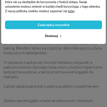
kremowe kosmetyki.
które nie są niezbędne do korzystania z funkcji sklepu. Swoje
ustawienia możesz zmienić w każdej chwili korzystając z tego okienka.
Z naszą polityką cookies możesz zapoznać się
tutaj
.
Gąbki do makijażu
posiadają idealną porowatość, co sprawia,
że gąbka rozprowadza kosmetyk na zasadzie "stempla", ale
nie pochłania zbyt dużej ilości produktu. Dzięki zwartej, lecz
Zaakceptuj wszystkie
bardzo miękkiej strukturze są trwałe i plastyczne. Ich
używanie to czysta przyjemność! Gąbki posiadają różne
Dostosuj
kształty, odpowiednie do różnych zadań specjalnych takich
jak konturowanie, blendowanie korektora pod oczami czy
baking. Blendery łatwo się czyszczą i dezynfekują przy użyciu
tradycyjnych detergentów.
W zestawie znajduje się również metalowy stojaczek w
pięknym kolorze różowego złota, który umożliwi higieniczne i
bezpieczne suszenie, a także przechowywanie gąbek do
makijażu.
Całość zapakowana jest w piękne pudełko z wypełnieniem.
Zestaw zawiera gąbki w kolorze czerwonym i różowym.