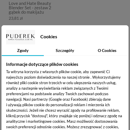
Love and Hate Beauty
Blender Set - zestaw 2
gąbek do makijażu
23,81 zł
OPIS PRODUKTU
Cookies
DOSTAWA I PŁATNOŚĆ
Zgody
Szczegóły
O Cookies
Informacje dotyczące plików cookies
Ta witryna korzysta z własnych plików cookie, aby zapewnić Ci
Zestaw dwóch super miękkich gąbek do makijażu
najwyższy poziom doświadczenia na naszej stronie . Wykorzystujemy
z metalowym stojakiem na gąbkę. Gąbki posiadają
również pliki cookie stron trzecich w celu ulepszenia naszych usług,
multifunkcyjny kształt ze ściętym bokiem. Stworzone z
analizy a nastepnie wyświetlania reklam związanych z Twoimi
najwyższej jakości, bezlateksowego tworzywa. Idealna
preferencjami na podstawie analizy Twoich zachowań podczas
porowatość oraz tworzywo typu "super-soft" zapewniają
nawigacji.
Nasi partnerzy (Google oraz Facebook) zbierają dane
niebywały komfort aplikacji kosmetyków płynnych,
i używają plików cookie do personalizacji reklam i mierzenia ich
półpłynnych i kremowych. Dzięki nim równomiernie
skuteczności. Jeżeli nie chcesz wyrazić zgody na profilowanie reklam,
rozprowadzisz podkład lub korektor, które doskonale
kliknij przycisk "dostosuj", który znajduje się poniżej i odznacz zgodę na
wtapiają się w cerę zapewniając nieskazitelny makijaż, a także
analityczne i marketingowe cookies.
Masz możliwość dostosowania
wykonasz baking czy zaaplikujesz rozświetlacz lub inne
swoich preferencji odnośnie cookies. Możesz zrezygnować z cookies,