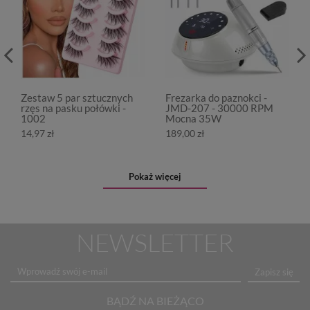
Zestaw 5 par sztucznych
Frezarka do paznokci -
rzęs na pasku połówki -
JMD-207 - 30000 RPM
1002
Mocna 35W
14,97 zł
189,00 zł
Pokaż więcej
NEWSLETTER
Zapisz się
BĄDŹ NA BIEŻĄCO