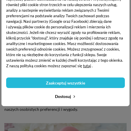
również pliki cookie stron trzecich w celu ulepszenia naszych usług,
analizy a nastepnie wyświetlania reklam związanych z Twoimi
preferencjami na podstawie analizy Twoich zachowań podczas
nawigacji.
Nasi partnerzy (Google oraz Facebook) zbierają dane
Jaki
masażer do głowy
kupić?
i używają plików cookie do personalizacji reklam i mierzenia ich
skuteczności. Jeżeli nie chcesz wyrazić zgody na profilowanie reklam,
kliknij przycisk "dostosuj", który znajduje się poniżej i odznacz zgodę na
Jednym z bardziej popularnych
masażerów
są
grabki do skóry
analityczne i marketingowe cookies.
Masz możliwość dostosowania
głowy
. To masażer w postaci 5-palczastych grabek z wygodną
swoich preferencji odnośnie cookies. Możesz zrezygnować z cookies,
rączką. Bardzo łatwo jest go użyć i wygodnie trzyma się go w
które nie są niezbędne do korzystania z funkcji sklepu. Swoje
dłoniach. Na końcu
grabek
znajdują się metalowe kulki, które się
ustawienia możesz zmienić w każdej chwili korzystając z tego okienka.
obracają. Są chłodne, wiec to zapewnia dodatkowy relaks i jest
Z naszą polityką cookies możesz zapoznać się
tutaj
.
przyjemne dla skóry. Wypustki są delikatne, nie ciągną włosów, ani
nie podrażniają skóry i łatwo takimi grabkami wykonać masaż.
Zaakceptuj wszystkie
Innym rodzajem
masażera
jest kompaktowy,
silikonowy masażer
.
Jest to produkt twardszy, bez obrotowych wypustek w nieco innym
kształcie. Posiada wygodny uchwyt, dzięki któremu łatwiej
Dostosuj
utrzymać go dłoni. Również sprawdzi się do pobudzania cyrkulacji
krwi czy do stosowania razem z wcierką. Wybór
masażera
zależy od
naszych osobistych preferencji i wygody.