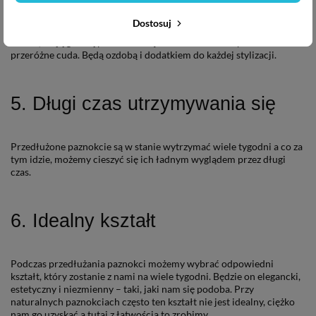
Dostosuj
Przedłużone paznokcie wyglądają bardzo elegancko, są estetyczne,
równe, mają gładką powierzchnię i można na nich wyczarować
przeróżne cuda. Będą ozdobą i dodatkiem do każdej stylizacji.
5. Długi czas utrzymywania się
Przedłużone paznokcie są w stanie wytrzymać wiele tygodni a co za
tym idzie, możemy cieszyć się ich ładnym wyglądem przez długi
czas.
6. Idealny kształt
Podczas przedłużania paznokci możemy wybrać odpowiedni
kształt, który zostanie z nami na wiele tygodni. Będzie on elegancki,
estetyczny i niezmienny – taki, jaki nam się podoba. Przy
naturalnych paznokciach często ten kształt nie jest idealny, ciężko
nam go uzyskać a tutaj z łatwością to zrobimy.