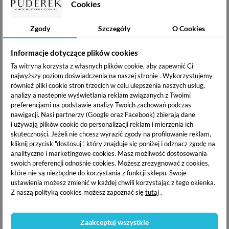
Cookies
Zgody
Szczegóły
O Cookies
Informacje dotyczące plików cookies
Ta witryna korzysta z własnych plików cookie, aby zapewnić Ci
najwyższy poziom doświadczenia na naszej stronie . Wykorzystujemy
również pliki cookie stron trzecich w celu ulepszenia naszych usług,
analizy a nastepnie wyświetlania reklam związanych z Twoimi
preferencjami na podstawie analizy Twoich zachowań podczas
nawigacji.
Nasi partnerzy (Google oraz Facebook) zbierają dane
i używają plików cookie do personalizacji reklam i mierzenia ich
skuteczności. Jeżeli nie chcesz wyrazić zgody na profilowanie reklam,
3. Trwałość
kliknij przycisk "dostosuj", który znajduje się poniżej i odznacz zgodę na
analityczne i marketingowe cookies.
Masz możliwość dostosowania
swoich preferencji odnośnie cookies. Możesz zrezygnować z cookies,
które nie są niezbędne do korzystania z funkcji sklepu. Swoje
Przedłużone paznokcie są znacznie bardziej trwałe niż naturalne.
ustawienia możesz zmienić w każdej chwili korzystając z tego okienka.
Dodatkowo są odporne na uszkodzenia mechaniczne i urazy.
Z naszą polityką cookies możesz zapoznać się
tutaj
.
4. Ładny wygląd
Zaakceptuj wszystkie