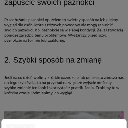
zapuścić swoich paznokci
Przedłużanie paznokci np. żelem to świetny sposób na ich piękny
wygląd dla osób, które z różnych powodów nie mogą zapuścić
swoich paznokci, np. paznokcie są w słabej kondycji. Żel z łatwością
pomoże zaradzić temu problemowi. Wystarczy przedłużyć
paznokcie na formie lub szablonie.
2. Szybki sposób na zmianę
Jeśli na co dzień wolimy krótkie paznokcie lub po prostu zmusza nas
do tego tryb życia, to na przykład na większe wyjście możemy
szybko zmienić ten look i skorzystać z przedłużania. Zrobimy to w
krótkim czasie i odmienimy ich wygląd.