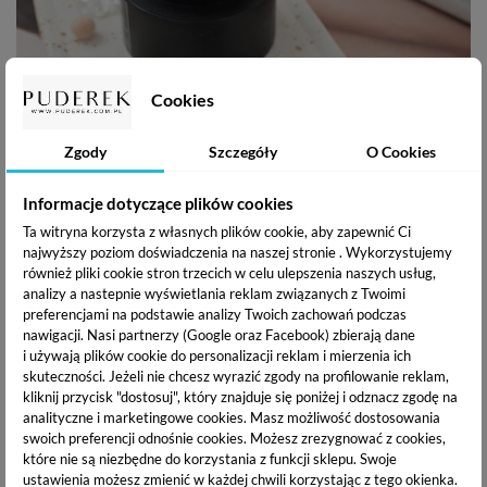
Cookies
Zgody
Szczegóły
O Cookies
Informacje dotyczące plików cookies
Ta witryna korzysta z własnych plików cookie, aby zapewnić Ci
najwyższy poziom doświadczenia na naszej stronie . Wykorzystujemy
również pliki cookie stron trzecich w celu ulepszenia naszych usług,
Dlaczego warto sięgnąć po żel
analizy a nastepnie wyświetlania reklam związanych z Twoimi
Builder Gel? Zalety
preferencjami na podstawie analizy Twoich zachowań podczas
nawigacji.
Nasi partnerzy (Google oraz Facebook) zbierają dane
i używają plików cookie do personalizacji reklam i mierzenia ich
skuteczności. Jeżeli nie chcesz wyrazić zgody na profilowanie reklam,
- właściwości pamięci cieczy, czyli
kliknij przycisk "dostosuj", który znajduje się poniżej i odznacz zgodę na
tiksotropia
analityczne i marketingowe cookies.
Masz możliwość dostosowania
swoich preferencji odnośnie cookies. Możesz zrezygnować z cookies,
Żel zmienia swoją konsystencję w czasie aplikacji, początkowo jest
które nie są niezbędne do korzystania z funkcji sklepu. Swoje
gęsty, ale po nałożeniu na płytkę jego formuła staje się bardziej
ustawienia możesz zmienić w każdej chwili korzystając z tego okienka.