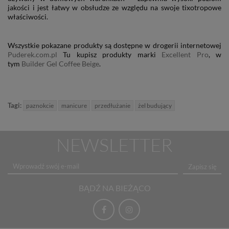
jakości i jest łatwy w obsłudze ze względu na swoje tixotropowe
właściwości.
Wszystkie pokazane produkty są dostępne w drogerii internetowej
Puderek.com.pl
Tu kupisz produkty marki
Excellent Pro
, w
tym
Builder Gel Coffee Beige
.
Tagi:
paznokcie
manicure
przedłużanie
żel budujący
NEWSLETTER
Zapisz się
BĄDŹ NA BIEŻĄCO