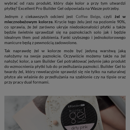
wybrać od razu produkt, który daje kolor a przy tym utwardzi
płytkę? Excellent Pro Builder Gel odpowiada na Wasze potrzeby.
Jednym z ciekawszych odcieni jest
Coffee Beige
, czyli
żel w
mlecznobeżowym kolorze
. Krycie tego żelu jest na poziomie 90%,
co sprawia, że żel zarówno ukryje niedoskonałości płytki a także
będzie świetnie sprawdzał się na paznokciach solo jak i będzie
idealnym tłem pod zdobienia. Fanki szybszego i jednokolorowego
manicure będą z pewnością zadowolone.
Tak naprawdę żel w kolorze może być jedyną warstwą jaką
nałożymy na swoje paznokcie. Oczywiście możemy także na żel
nałożyć kolor, a sam Builder Gel potraktować jedynie jako produkt
do wzmocnienia płytki lub do przedłużania paznokci. Builder Gel to
twardy żel, który rewelacyjnie sprawdzi się nie tylko na naturalnej
płytce ale właśnie do przedłużania na szablonie czy na tipsie oraz
przy pracy dual formami.