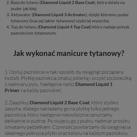
Baza do tytanu (
Diamond Liquid 2 Base Coat
), która działa na
puder jak klej;
Aktywator (
Diamond Liquid 3 Activator
), dzięki któremu puder
tytanowy (inaczej lakier tytanowy) szybciej wysycha;
Top do tytanu (
Diamond Liquid
4 Top Coat
) który nadaje połysk
paznokciom tytanowym.
Jak wykonać manicure tytanowy?
1. Opiłuj paznokcie w taki sposób, by osiągnąć porządany
kształt. Płytkę paznokcia zmatuj polerką i oczyść szczoteczką
z nadmiaru pyłu. Następnie nałóż
Diamond Liquid 1
Primer
na każdy paznokieć.
2. Zaaplikuj
Diamond Liquid 2 Base Coat
, który szybko
zasycha, dlatego nakładamy go na płytkę tylko jednego
paznokcia, który następnie niezwłocznie zanurzamy
delikatnie w pudrze. Po wyjęciu go z pudru, nadmiar proszku
omiatamy pędzelkiem. Czynność powtarzamy do osiągnięcia
idealnego pokrycia płytki oraz koloru na każdym paznokciu.