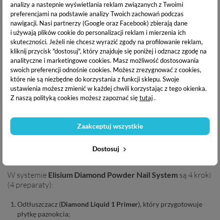
analizy a nastepnie wyświetlania reklam związanych z Twoimi
preferencjami na podstawie analizy Twoich zachowań podczas
Manicure tytanowy polecany jest przede wszystkim osobom
nawigacji.
Nasi partnerzy (Google oraz Facebook) zbierają dane
o słabej płytce, dla których manicure hybrydowy jest zbyt
i używają plików cookie do personalizacji reklam i mierzenia ich
inwazyjny i obciążający, jest to doskonała alternatywa.
skuteczności. Jeżeli nie chcesz wyrazić zgody na profilowanie reklam,
Utrzymuje się do czterech tygodni bez odprysków i
kliknij przycisk "dostosuj", który znajduje się poniżej i odznacz zgodę na
zarysowań. Jest mniej inwazyjny i
nie wymaga użycia lampy
analityczne i marketingowe cookies.
Masz możliwość dostosowania
do utwardzania
. Puder utwardza się w kilka sekund po
swoich preferencji odnośnie cookies. Możesz zrezygnować z cookies,
kontakcie z powietrzem.
które nie są niezbędne do korzystania z funkcji sklepu. Swoje
ustawienia możesz zmienić w każdej chwili korzystając z tego okienka.
Z naszą polityką cookies możesz zapoznać się
tutaj
.
Aby wykonać paznokcie tytanowe niezbędne są:
Zaakceptuj wszystkie
płyny (preparaty)
kolorowy proszek tytanowy - inaczej lakier tytanowy.
Dostosuj
W systemie
Elisium Diamond Powder Nail System
są 4 kroki
(4 preparaty):
Odtłuszczacz (
Diamond Liquid 1 Primer
), który przygotowuje
płytkę paznokcia;