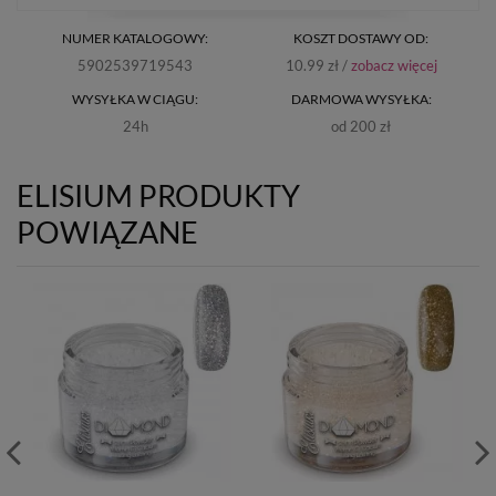
NUMER KATALOGOWY:
KOSZT DOSTAWY OD:
5902539719543
10.99 zł /
zobacz więcej
WYSYŁKA W CIĄGU:
DARMOWA WYSYŁKA:
24h
od 200 zł
ELISIUM PRODUKTY
POWIĄZANE