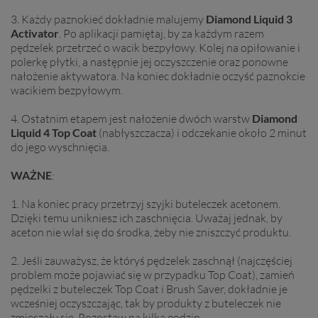
3. Każdy paznokieć dokładnie malujemy
Diamond Liquid 3
Activator
. Po aplikacji pamiętaj, by za każdym razem
pędzelek przetrzeć o wacik bezpyłowy. Kolej na opiłowanie i
polerkę płytki, a następnie jej oczyszczenie oraz ponowne
nałożenie aktywatora. Na koniec dokładnie oczyść paznokcie
wacikiem bezpyłowym.
4. Ostatnim etapem jest nałożenie dwóch warstw
Diamond
Liquid
4 Top Coat
(nabłyszczacza) i odczekanie około 2 minut
do jego wyschnięcia.
WAŻNE
:
1. Na koniec pracy przetrzyj szyjki buteleczek acetonem.
Dzięki temu unikniesz ich zaschnięcia. Uważaj jednak, by
aceton nie wlał się do środka, żeby nie zniszczyć produktu.
2. Jeśli zauważysz, że któryś pędzelek zaschnął (najczęściej
problem może pojawiać się w przypadku Top Coat), zamień
pędzelki z buteleczek Top Coat i Brush Saver, dokładnie je
wcześniej oczyszczając, tak by produkty z buteleczek nie
zmieszały się. Pozostaw na kilka godzin.