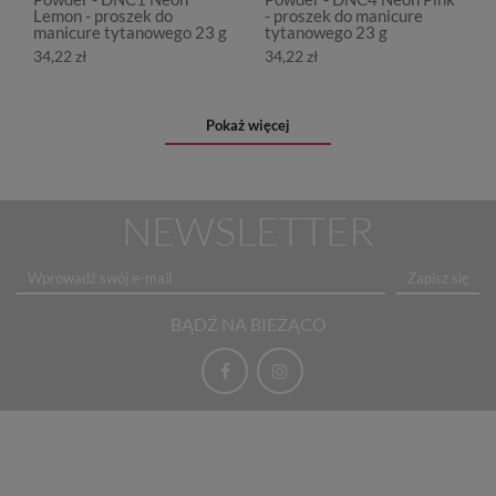
Lemon - proszek do
- proszek do manicure
manicure tytanowego 23 g
tytanowego 23 g
34,22 zł
34,22 zł
Pokaż więcej
NEWSLETTER
Zapisz się
BĄDŹ NA BIEŻĄCO