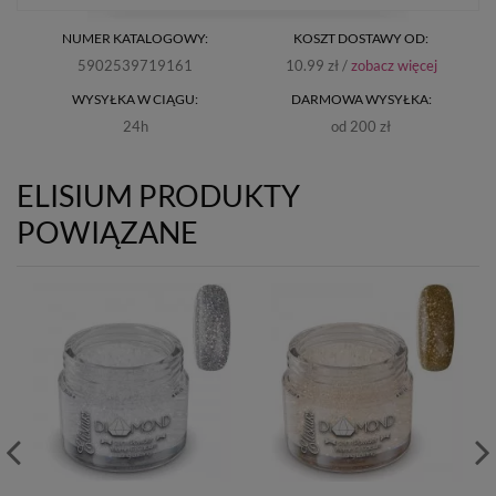
NUMER KATALOGOWY:
KOSZT DOSTAWY OD:
5902539719161
10.99 zł /
zobacz więcej
WYSYŁKA W CIĄGU:
DARMOWA WYSYŁKA:
24h
od 200 zł
ELISIUM PRODUKTY
POWIĄZANE