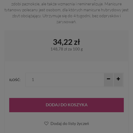
zdobi paznokcie, ale także wzmacnia i remineralizuje. Manicure
tytanowy polecany jest osobom, dla których manicure hybrydowy jest
zbyt obciążający. Utrzymuje się do 4 tygodni, bez odprysków i
zarysowań.
34,22 zł
148,78 zł
za 100 g
ILOŚĆ:
DODAJ DO KOSZYKA
Dodaj do listy życzeń