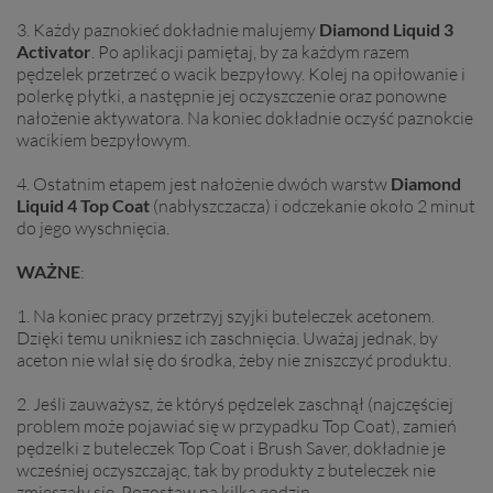
3. Każdy paznokieć dokładnie malujemy
Diamond Liquid 3
Activator
. Po aplikacji pamiętaj, by za każdym razem
pędzelek przetrzeć o wacik bezpyłowy. Kolej na opiłowanie i
polerkę płytki, a następnie jej oczyszczenie oraz ponowne
nałożenie aktywatora. Na koniec dokładnie oczyść paznokcie
wacikiem bezpyłowym.
4. Ostatnim etapem jest nałożenie dwóch warstw
Diamond
Liquid
4 Top Coat
(nabłyszczacza) i odczekanie około 2 minut
do jego wyschnięcia.
WAŻNE
:
1. Na koniec pracy przetrzyj szyjki buteleczek acetonem.
Dzięki temu unikniesz ich zaschnięcia. Uważaj jednak, by
aceton nie wlał się do środka, żeby nie zniszczyć produktu.
2. Jeśli zauważysz, że któryś pędzelek zaschnął (najczęściej
problem może pojawiać się w przypadku Top Coat), zamień
pędzelki z buteleczek Top Coat i Brush Saver, dokładnie je
wcześniej oczyszczając, tak by produkty z buteleczek nie
zmieszały się. Pozostaw na kilka godzin.