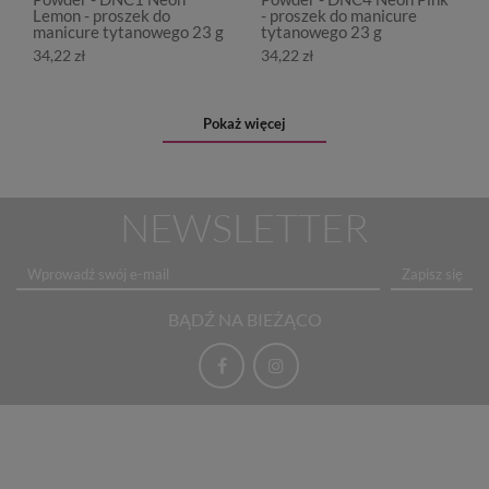
Lemon - proszek do
- proszek do manicure
manicure tytanowego 23 g
tytanowego 23 g
34,22 zł
34,22 zł
Pokaż więcej
NEWSLETTER
Zapisz się
BĄDŹ NA BIEŻĄCO