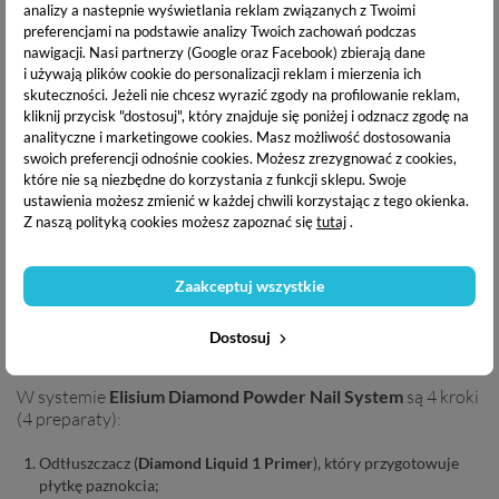
analizy a nastepnie wyświetlania reklam związanych z Twoimi
preferencjami na podstawie analizy Twoich zachowań podczas
Manicure tytanowy polecany jest przede wszystkim osobom
nawigacji.
Nasi partnerzy (Google oraz Facebook) zbierają dane
o słabej płytce, dla których manicure hybrydowy jest zbyt
i używają plików cookie do personalizacji reklam i mierzenia ich
inwazyjny i obciążający, jest to doskonała alternatywa.
skuteczności. Jeżeli nie chcesz wyrazić zgody na profilowanie reklam,
Utrzymuje się do czterech tygodni bez odprysków i
kliknij przycisk "dostosuj", który znajduje się poniżej i odznacz zgodę na
zarysowań. Jest mniej inwazyjny i
nie wymaga użycia lampy
analityczne i marketingowe cookies.
Masz możliwość dostosowania
do utwardzania
. Puder utwardza się w kilka sekund po
swoich preferencji odnośnie cookies. Możesz zrezygnować z cookies,
kontakcie z powietrzem.
które nie są niezbędne do korzystania z funkcji sklepu. Swoje
ustawienia możesz zmienić w każdej chwili korzystając z tego okienka.
Z naszą polityką cookies możesz zapoznać się
tutaj
.
Aby wykonać paznokcie tytanowe niezbędne są:
Zaakceptuj wszystkie
płyny (preparaty)
kolorowy proszek tytanowy - inaczej lakier tytanowy.
Dostosuj
W systemie
Elisium Diamond Powder Nail System
są 4 kroki
(4 preparaty):
Odtłuszczacz (
Diamond Liquid 1 Primer
), który przygotowuje
płytkę paznokcia;