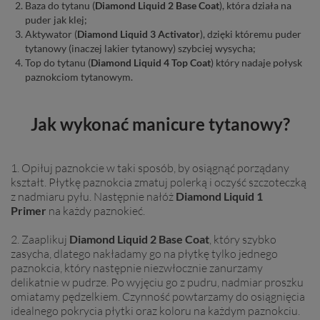
Baza do tytanu (
Diamond Liquid 2 Base Coat
), która działa na
puder jak klej;
Aktywator (
Diamond Liquid 3 Activator
), dzięki któremu puder
tytanowy (inaczej lakier tytanowy) szybciej wysycha;
Top do tytanu (
Diamond Liquid
4 Top Coat
) który nadaje połysk
paznokciom tytanowym.
Jak wykonać manicure tytanowy?
1. Opiłuj paznokcie w taki sposób, by osiągnąć porządany
kształt. Płytkę paznokcia zmatuj polerką i oczyść szczoteczką
z nadmiaru pyłu. Następnie nałóż
Diamond Liquid 1
Primer
na każdy paznokieć.
2. Zaaplikuj
Diamond Liquid 2 Base Coat
, który szybko
zasycha, dlatego nakładamy go na płytkę tylko jednego
paznokcia, który następnie niezwłocznie zanurzamy
delikatnie w pudrze. Po wyjęciu go z pudru, nadmiar proszku
omiatamy pędzelkiem. Czynność powtarzamy do osiągnięcia
idealnego pokrycia płytki oraz koloru na każdym paznokciu.