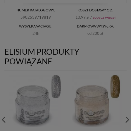
NUMER KATALOGOWY:
KOSZT DOSTAWY OD:
5902539719819
10.99 zł /
zobacz więcej
WYSYŁKA W CIĄGU:
DARMOWA WYSYŁKA:
24h
od 200 zł
ELISIUM PRODUKTY
POWIĄZANE