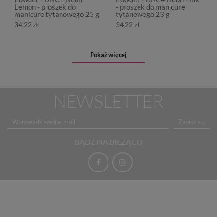
Lemon - proszek do
- proszek do manicure
manicure tytanowego 23 g
tytanowego 23 g
34,22 zł
34,22 zł
Pokaż więcej
NEWSLETTER
Zapisz się
BĄDŹ NA BIEŻĄCO