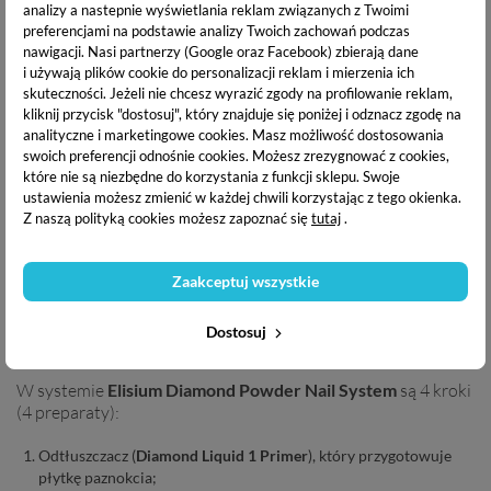
analizy a nastepnie wyświetlania reklam związanych z Twoimi
preferencjami na podstawie analizy Twoich zachowań podczas
Manicure tytanowy polecany jest przede wszystkim osobom
nawigacji.
Nasi partnerzy (Google oraz Facebook) zbierają dane
o słabej płytce, dla których manicure hybrydowy jest zbyt
i używają plików cookie do personalizacji reklam i mierzenia ich
inwazyjny i obciążający, jest to doskonała alternatywa.
skuteczności. Jeżeli nie chcesz wyrazić zgody na profilowanie reklam,
Utrzymuje się do czterech tygodni bez odprysków i
kliknij przycisk "dostosuj", który znajduje się poniżej i odznacz zgodę na
zarysowań. Jest mniej inwazyjny i
nie wymaga użycia lampy
analityczne i marketingowe cookies.
Masz możliwość dostosowania
do utwardzania
. Puder utwardza się w kilka sekund po
swoich preferencji odnośnie cookies. Możesz zrezygnować z cookies,
kontakcie z powietrzem.
które nie są niezbędne do korzystania z funkcji sklepu. Swoje
ustawienia możesz zmienić w każdej chwili korzystając z tego okienka.
Z naszą polityką cookies możesz zapoznać się
tutaj
.
Aby wykonać paznokcie tytanowe niezbędne są:
Zaakceptuj wszystkie
płyny (preparaty)
kolorowy proszek tytanowy - inaczej lakier tytanowy.
Dostosuj
W systemie
Elisium Diamond Powder Nail System
są 4 kroki
(4 preparaty):
Odtłuszczacz (
Diamond Liquid 1 Primer
), który przygotowuje
płytkę paznokcia;