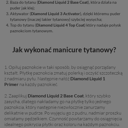
Baza do tytanu (
Diamond Liquid 2 Base Coat
), która działa na
puder jak klej;
Aktywator (
Diamond Liquid 3 Activator
), dzięki któremu puder
tytanowy (inaczej lakier tytanowy) szybciej wysycha;
Top do tytanu (
Diamond Liquid
4 Top Coat
) który nadaje połysk
paznokciom tytanowym.
Jak wykonać manicure tytanowy?
1. Opiłuj paznokcie w taki sposób, by osiągnąć porządany
kształt. Płytkę paznokcia zmatuj polerką i oczyść szczoteczką
z nadmiaru pyłu. Następnie nałóż
Diamond Liquid 1
Primer
na każdy paznokieć.
2. Zaaplikuj
Diamond Liquid 2 Base Coat
, który szybko
zasycha, dlatego nakładamy go na płytkę tylko jednego
paznokcia, który następnie niezwłocznie zanurzamy
delikatnie w pudrze. Po wyjęciu go z pudru, nadmiar proszku
omiatamy pędzelkiem. Czynność powtarzamy do osiągnięcia
idealnego pokrycia płytki oraz koloru na każdym paznokciu.