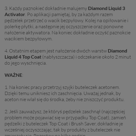
3. Każdy paznokieć dokładnie malujemy
Diamond Liquid 3
Activator
. Po aplikacji pamiętaj, by za każdym razem
pędzelek przetrzeć o wacik bezpyłowy. Kolej na opiłowanie i
polerkę płytki, a następnie jej oczyszczenie oraz ponowne
nałożenie aktywatora. Na koniec dokładnie oczyść paznokcie
wacikiem bezpyłowym.
4. Ostatnim etapem jest nałożenie dwóch warstw
Diamond
Liquid
4 Top Coat
(nabłyszczacza) i odczekanie około 2 minut
do jego wyschnięcia.
WAŻNE
:
1. Na koniec pracy przetrzyj szyjki buteleczek acetonem.
Dzięki temu unikniesz ich zaschnięcia. Uważaj jednak, by
aceton nie wlał się do środka, żeby nie zniszczyć produktu.
2. Jeśli zauważysz, że któryś pędzelek zaschnął (najczęściej
problem może pojawiać się w przypadku Top Coat), zamień
pędzelki z buteleczek Top Coat i Brush Saver, dokładnie je
wcześniej oczyszczając, tak by produkty z buteleczek nie
zmieszały się. Pozostaw na kilka godzin.