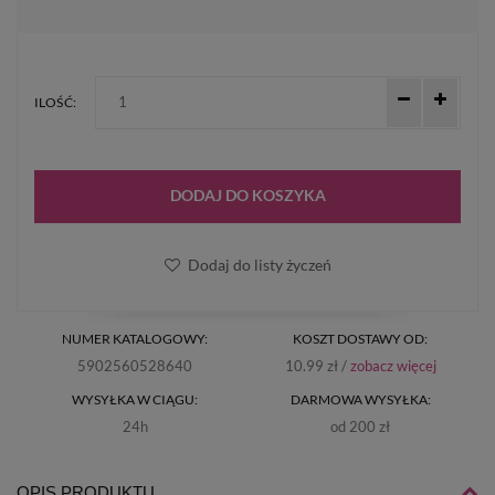
ILOŚĆ:
DODAJ DO KOSZYKA
Dodaj do listy życzeń
NUMER KATALOGOWY:
KOSZT DOSTAWY OD:
5902560528640
10.99 zł /
zobacz więcej
WYSYŁKA W CIĄGU:
DARMOWA WYSYŁKA:
24h
od 200 zł
OPIS PRODUKTU