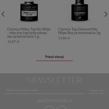
Claresa Milky Top No Wipe
Claresa Top Diamond No
- mleczny top hybrydowy
Wipe Bez przemywania 5g
bez przecierania 5 g
11,86 zł
12,87 zł
Pokaż więcej
NEWSLETTER
Zapisz się
BĄDŹ NA BIEŻĄCO