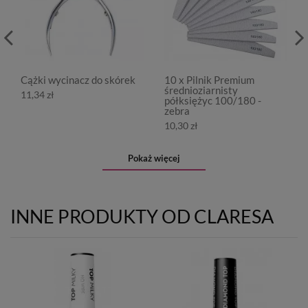
Cążki wycinacz do skórek
10 x Pilnik Premium
średnioziarnisty
11,34 zł
półksiężyc 100/180 -
zebra
10,30 zł
Pokaż więcej
INNE PRODUKTY OD CLARESA