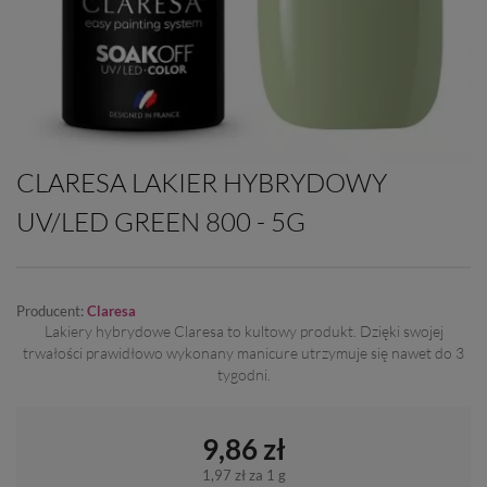
CLARESA LAKIER HYBRYDOWY
UV/LED GREEN 800 - 5G
Producent:
Claresa
Lakiery hybrydowe Claresa to kultowy produkt. Dzięki swojej
trwałości prawidłowo wykonany manicure utrzymuje się nawet do 3
tygodni.
9,86 zł
1,97 zł
za 1 g