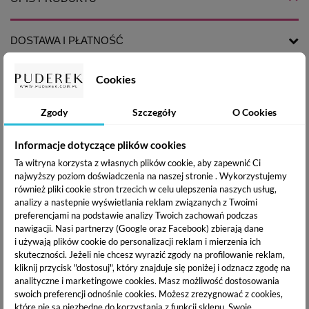
DOSTAWA I PŁATNOŚĆ
Cookies
Claresa lakier hybrydowy UV/LED
łączy wyjątkową
trwałość i intensywną pigmentację .Lekka konsystencja oraz
Zgody
Szczegóły
O Cookies
idealnie wyprofilowany pędzelek pozwala na wykonanie
idealnej stylizacji paznokci. Najlepszy stopień utwardzenia
Informacje dotyczące plików cookies
uzyskasz w lampie LED lub UV-LED.
Ta witryna korzysta z własnych plików cookie, aby zapewnić Ci
najwyższy poziom doświadczenia na naszej stronie . Wykorzystujemy
Sposób użycia:
również pliki cookie stron trzecich w celu ulepszenia naszych usług,
analizy a nastepnie wyświetlania reklam związanych z Twoimi
Na wcześniej utwardzoną bazę hybrydową od Claresa, nałóż
preferencjami na podstawie analizy Twoich zachowań podczas
cienką warstwę kolorowego lakieru hybrydowego i utwardź
nawigacji.
Nasi partnerzy (Google oraz Facebook) zbierają dane
go w lamie UV/LED. W celu osiągnięcia satysfakcjonującego
i używają plików cookie do personalizacji reklam i mierzenia ich
efektu, czynność możesz powtórzyć. Stylizację zabezpiecz
skuteczności. Jeżeli nie chcesz wyrazić zgody na profilowanie reklam,
aplikując i utwardzając TOP od Claresa.
kliknij przycisk "dostosuj", który znajduje się poniżej i odznacz zgodę na
analityczne i marketingowe cookies.
Masz możliwość dostosowania
swoich preferencji odnośnie cookies. Możesz zrezygnować z cookies,
CZAS UTWARDZANIA
które nie są niezbędne do korzystania z funkcji sklepu. Swoje