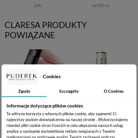
24h
od 200 zł
CLARESA PRODUKTY
POWIĄZANE
Cookies
Zgody
Szczegóły
O Cookies
Informacje dotyczące plików cookies
Claresa Bonding Base for
Claresa Keratin Extend
Ta witryna korzysta z własnych plików cookie, aby zapewnić Ci
Gel - gruntująca baza
Care 5w1 baza hybrydowa
najwyższy poziom doświadczenia na naszej stronie . Wykorzystujemy
hybrydowa pod żele 5 g
1 - 5g
również pliki cookie stron trzecich w celu ulepszenia naszych usług,
12,97 zł
10,80 zł
analizy a nastepnie wyświetlania reklam związanych z Twoimi
preferencjami na podstawie analizy Twoich zachowań podczas