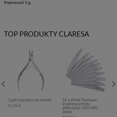
Pojemność 5 g.
TOP PRODUKTY CLARESA
Cążki wycinacz do skórek
10 x Pilnik Premium
średnioziarnisty
11,34 zł
półksiężyc 100/180 -
zebra