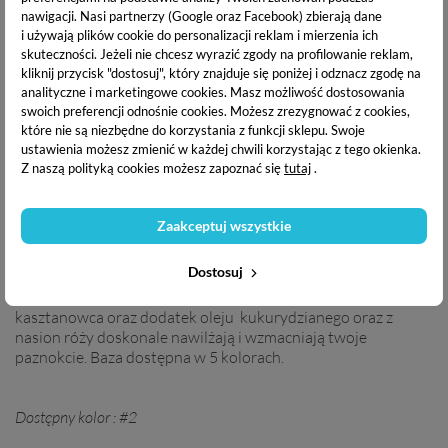
nawigacji.
Nasi partnerzy (Google oraz Facebook) zbierają dane
OPIS PRODUKTU
i używają plików cookie do personalizacji reklam i mierzenia ich
skuteczności. Jeżeli nie chcesz wyrazić zgody na profilowanie reklam,
kliknij przycisk "dostosuj", który znajduje się poniżej i odznacz zgodę na
DANE TECHNICZNE
analityczne i marketingowe cookies.
Masz możliwość dostosowania
swoich preferencji odnośnie cookies. Możesz zrezygnować z cookies,
które nie są niezbędne do korzystania z funkcji sklepu. Swoje
DOSTAWA I PŁATNOŚĆ
ustawienia możesz zmienić w każdej chwili korzystając z tego okienka.
Z naszą polityką cookies możesz zapoznać się
tutaj
.
Claresa Provita Extend Care 5w1 to produkt doskonały dla
Zaakceptuj wszystkie
osób lubiących naturalny manicure. Delikatne kolory oraz
wysoka trwałość to coś czego nie może zabraknąć w twojej
Dostosuj
stylizacji paznokci. Baza bogata w witaminę E , biotynę i
wapń. Umożliwia przedłużenie paznokci do 1 cm. Wyciąg z
kasztanowca oraz dodatek oleju kukurydzianego oraz z
nasion róży doskonale nawilżają i wzmacniają twoje
paznokcie. Baza dostępna w 5 kolorach.
Dostępny kolor : #2