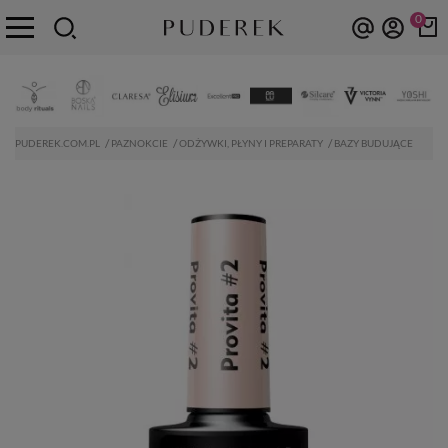
0
PUDEREK.COM.PL
PAZNOKCIE
ODŻYWKI, PŁYNY I PREPARATY
BAZY BUDUJĄCE