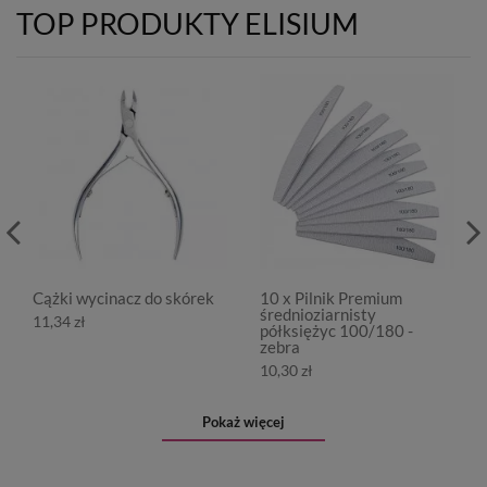
TOP PRODUKTY ELISIUM
Cążki wycinacz do skórek
10 x Pilnik Premium
średnioziarnisty
11,34 zł
półksiężyc 100/180 -
zebra
10,30 zł
Pokaż więcej