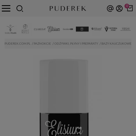
0
PUDEREK.COM.PL
PAZNOKCIE
ODŻYWKI, PŁYNY I PREPARATY
BAZY KAUCZUKOWE