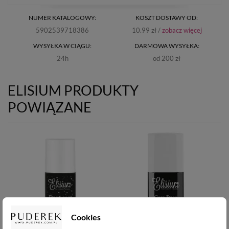
NUMER KATALOGOWY:
KOSZT DOSTAWY OD:
5902539718386
10.99 zł /
zobacz więcej
WYSYŁKA W CIĄGU:
DARMOWA WYSYŁKA:
24h
od 200 zł
ELISIUM PRODUKTY
POWIĄZANE
Cookies