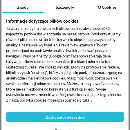
Elisium Base Coat - baza
Elisium Care Base Light
Zgody
Szczegóły
O Cookies
pod lakier hybrydowy 9 g
Pink - Kauczukowa baza
pod lakier hybrydowy 9 g
20,70 zł
23,81 zł
Informacje dotyczące plików cookies
Ta witryna korzysta z własnych plików cookie, aby zapewnić Ci
najwyższy poziom doświadczenia na naszej stronie . Wykorzystujemy
również pliki cookie stron trzecich w celu ulepszenia naszych usług,
analizy a nastepnie wyświetlania reklam związanych z Twoimi
OPIS PRODUKTU
preferencjami na podstawie analizy Twoich zachowań podczas
nawigacji.
Nasi partnerzy (Google oraz Facebook) zbierają dane
i używają plików cookie do personalizacji reklam i mierzenia ich
DOSTAWA I PŁATNOŚĆ
skuteczności. Jeżeli nie chcesz wyrazić zgody na profilowanie reklam,
kliknij przycisk "dostosuj", który znajduje się poniżej i odznacz zgodę na
analityczne i marketingowe cookies.
Masz możliwość dostosowania
swoich preferencji odnośnie cookies. Możesz zrezygnować z cookies,
Elisium Care Base
to
baza kauczukowa
która jest świetnym
które nie są niezbędne do korzystania z funkcji sklepu. Swoje
podkładem pod stylizację hybrydową.
Wzmacnia
łamliwe i
ustawienia możesz zmienić w każdej chwili korzystając z tego okienka.
kruche paznokcie. Baza posiada w swoim składzie wysokiej
Z naszą polityką cookies możesz zapoznać się
tutaj
.
jakości polimery kauczukowe dzięki czemu baza
charakteryzuje się doskonałą przyczepnością. Zapewnia
elastyczność, trwałość i odporność na odpryski. Baza dzięki
Zaakceptuj wszystkie
swej formule jest łatwa w aplikacji, błyskawicznie utwardza
się w lampie UV. Produkt łączy w sobie
funkcję 3 produktów