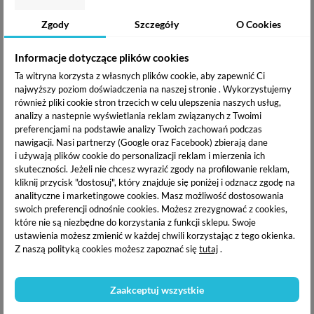
Elisium Base Coat - baza
Elisium Care Base Light
pod lakier hybrydowy 9 g
Pink - Kauczukowa baza
Zgody
Szczegóły
O Cookies
pod lakier hybrydowy 9 g
20,70 zł
23,81 zł
Informacje dotyczące plików cookies
Ta witryna korzysta z własnych plików cookie, aby zapewnić Ci
najwyższy poziom doświadczenia na naszej stronie . Wykorzystujemy
również pliki cookie stron trzecich w celu ulepszenia naszych usług,
OPIS PRODUKTU
analizy a nastepnie wyświetlania reklam związanych z Twoimi
preferencjami na podstawie analizy Twoich zachowań podczas
nawigacji.
Nasi partnerzy (Google oraz Facebook) zbierają dane
DOSTAWA I PŁATNOŚĆ
i używają plików cookie do personalizacji reklam i mierzenia ich
skuteczności. Jeżeli nie chcesz wyrazić zgody na profilowanie reklam,
kliknij przycisk "dostosuj", który znajduje się poniżej i odznacz zgodę na
analityczne i marketingowe cookies.
Masz możliwość dostosowania
Elisium Care
Base to baza kauczukowa która jest świetnym
swoich preferencji odnośnie cookies. Możesz zrezygnować z cookies,
podkładem pod stylizację hybrydową.
Wzmacnia
łamliwe i
które nie są niezbędne do korzystania z funkcji sklepu. Swoje
kruche paznokcie. Baza posiada w swoim składzie wysokiej
ustawienia możesz zmienić w każdej chwili korzystając z tego okienka.
Z naszą polityką cookies możesz zapoznać się
tutaj
.
jakości polimery kauczukowe dzięki czemu baza
charakteryzuje się doskonałą przyczepnością. Zapewnia
elastyczność, trwałość i odporność na odpryski. Baza dzięki
Zaakceptuj wszystkie
swej formule jest łatwa w aplikacji, błyskawicznie utwardza
się w lampie UV. Produkt łączy w sobie
funkcję 3 produktów