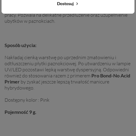
: bazy , topu oraz lakieru. Kolory baz pozwalają na krycie
Dostosuj
płytki do 80%. Dzięki swej łatwości aplikacji skraca czas
pracy. Pozwala na delikatne przedłużenie oraz uzupełnienie
ubytków w paznokciach.
Sposób użycia:
Nakładaj cienką warstwę po uprzednim zmatowieniu i
odtłuszczeniu płytki paznokciowej. Po utwardzeniu w lampie
UV/LED pozostawi lepką warstwę dyspersyjną. Odpowiedni
również do stosowania razem z primerem
Pro Bond-No Acid
Primer
by zyskać jeszcze lepszą trwałość manicure
hybrydowego.
Dostępny kolor : Pink
Pojemność 9 g.