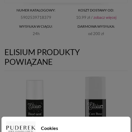
NUMER KATALOGOWY:
KOSZT DOSTAWY OD:
5902539718379
10.99 zł /
zobacz więcej
WYSYŁKA W CIĄGU:
DARMOWA WYSYŁKA:
24h
od 200 zł
ELISIUM PRODUKTY
POWIĄZANE
Cookies