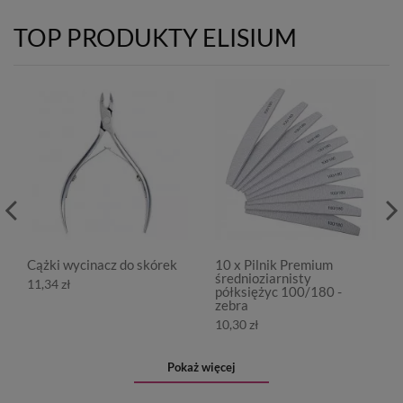
TOP PRODUKTY ELISIUM
Cążki wycinacz do skórek
10 x Pilnik Premium
średnioziarnisty
11,34 zł
półksiężyc 100/180 -
zebra
10,30 zł
Pokaż więcej