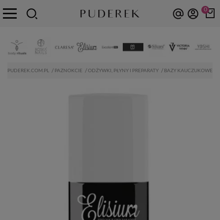
0
PUDEREK.COM.PL
PAZNOKCIE
ODŻYWKI, PŁYNY I PREPARATY
BAZY KAUCZUKOWE