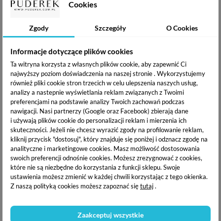
Cookies
24h
od 200 zł
Zgody
Szczegóły
O Cookies
PUDEREK PRODUKTY
POWIĄZANE
Informacje dotyczące plików cookies
Ta witryna korzysta z własnych plików cookie, aby zapewnić Ci
najwyższy poziom doświadczenia na naszej stronie . Wykorzystujemy
również pliki cookie stron trzecich w celu ulepszenia naszych usług,
analizy a nastepnie wyświetlania reklam związanych z Twoimi
preferencjami na podstawie analizy Twoich zachowań podczas
nawigacji.
Nasi partnerzy (Google oraz Facebook) zbierają dane
i używają plików cookie do personalizacji reklam i mierzenia ich
skuteczności. Jeżeli nie chcesz wyrazić zgody na profilowanie reklam,
kliknij przycisk "dostosuj", który znajduje się poniżej i odznacz zgodę na
analityczne i marketingowe cookies.
Masz możliwość dostosowania
swoich preferencji odnośnie cookies. Możesz zrezygnować z cookies,
które nie są niezbędne do korzystania z funkcji sklepu. Swoje
ustawienia możesz zmienić w każdej chwili korzystając z tego okienka.
Zestaw 5 par sztucznych
Zestaw 5 par sztucznych
rzęs na pasku połówki -
rzęs na pasku połówki -
Z naszą polityką cookies możesz zapoznać się
tutaj
.
1001
1002
14,97 zł
14,97 zł
Zaakceptuj wszystkie