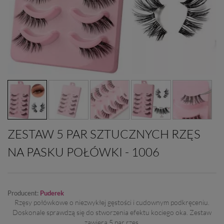
ZESTAW 5 PAR SZTUCZNYCH RZĘS
NA PASKU POŁÓWKI - 1006
Producent:
Puderek
Rzęsy połówkowe o niezwykłej gęstości i cudownym podkręceniu.
Doskonale sprawdzą się do stworzenia efektu kociego oka. Zestaw
zawiera 5 par rzęs.