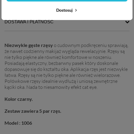
OPIS PRODUKTU
Dostosuj
DOSTAWA I PŁATNOŚĆ
Niezwykle gęste rzęsy
o cudownym podkręceniu sprawiają,
że nawet codzienny makijaż wygląda rewelacyjnie. Rzęsy są
nie tylko piękne ale również komfortowe w noszeniu.
Posiadają elastyczny, bezbarwny pasek który doskonale
dopasowuje się do kształtu oka. Aplikacja rzęs jest niezwykle
łatwa. Rzęsy są nie tylko piękne ale również wielorazowe.
Połówkowe rzęsy idealnie wydłużą i uniosą zewnętrzne
kąciki oka. Nada to niesamowity efekt cat eye.
Kolor czarny.
Zestaw zawiera 5 par rzęs.
Model : 1006