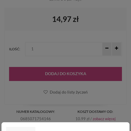
14,97 zł
ILOŚĆ:
DODAJ DO KOSZYKA
Dodaj do listy życzeń
NUMER KATALOGOWY:
KOSZT DOSTAWY OD:
0685071754146
10.99 zł /
zobacz więcej
WYSYŁKA W CIĄGU:
DARMOWA WYSYŁKA: