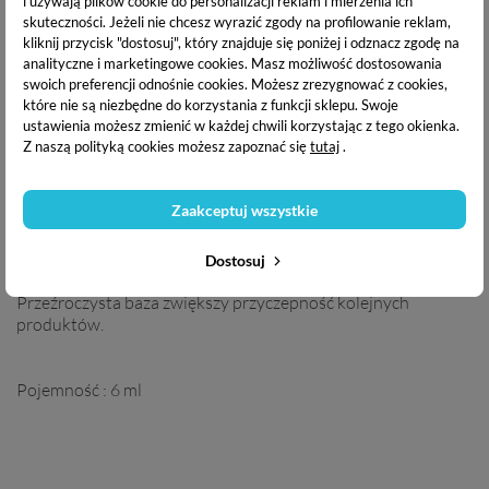
i używają plików cookie do personalizacji reklam i mierzenia ich
skuteczności. Jeżeli nie chcesz wyrazić zgody na profilowanie reklam,
OPIS PRODUKTU
kliknij przycisk "dostosuj", który znajduje się poniżej i odznacz zgodę na
analityczne i marketingowe cookies.
Masz możliwość dostosowania
swoich preferencji odnośnie cookies. Możesz zrezygnować z cookies,
które nie są niezbędne do korzystania z funkcji sklepu. Swoje
DANE TECHNICZNE
ustawienia możesz zmienić w każdej chwili korzystając z tego okienka.
Z naszą polityką cookies możesz zapoznać się
tutaj
.
DOSTAWA I PŁATNOŚĆ
Zaakceptuj wszystkie
Boska Nails Base Coat
UV
baza hybrydowa o średniogęstej
Dostosuj
konsystencji. Idealna jako podkład pod lakier hybrydowy.
Przeźroczysta baza zwiększy przyczepność kolejnych
produktów.
Pojemność : 6 ml