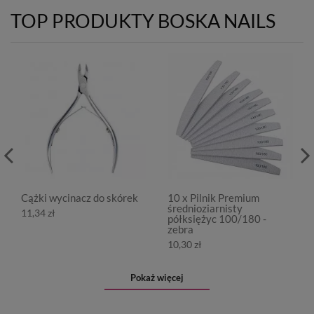
TOP PRODUKTY BOSKA NAILS
Cążki wycinacz do skórek
10 x Pilnik Premium
średnioziarnisty
11,34 zł
półksiężyc 100/180 -
zebra
10,30 zł
Pokaż więcej