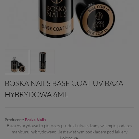
BOSKA NAILS BASE COAT UV BAZA
HYBRYDOWA 6ML
Producent:
Boska Nails
Baza hybrydowa to pierwszy produkt utwardzany w lampie podczas
manicuru hybrydowego. Jest świetnym podkładem pod lakiery
kolorowe.