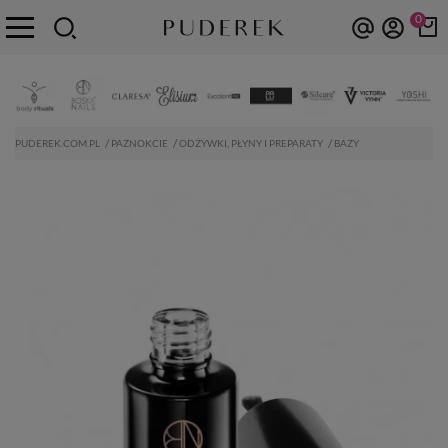
0
PUDEREK.COM.PL
PAZNOKCIE
ODŻYWKI, PŁYNY I PREPARATY
BAZY