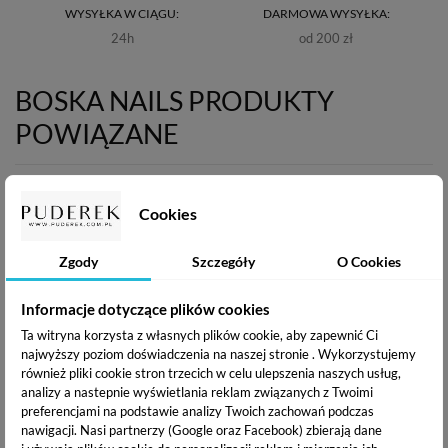
WYSYŁKA W CIĄGU:
DARMOWA WYSYŁKA:
24h
od 200 zł
BOSKA NAILS PRODUKTY
POWIĄZANE
Cookies
Zgody
Szczegóły
O Cookies
Informacje dotyczące plików cookies
Ta witryna korzysta z własnych plików cookie, aby zapewnić Ci
najwyższy poziom doświadczenia na naszej stronie . Wykorzystujemy
również pliki cookie stron trzecich w celu ulepszenia naszych usług,
Boska Nails Top No Wipe -
Boska Nails Top Milky -
analizy a nastepnie wyświetlania reklam związanych z Twoimi
Top Hybrydowy bez
Mleczny Top Hybrydowy -
preferencjami na podstawie analizy Twoich zachowań podczas
przemywania- 6 ml
6 ml
nawigacji.
Nasi partnerzy (Google oraz Facebook) zbierają dane
19,99 zł
21,99 zł