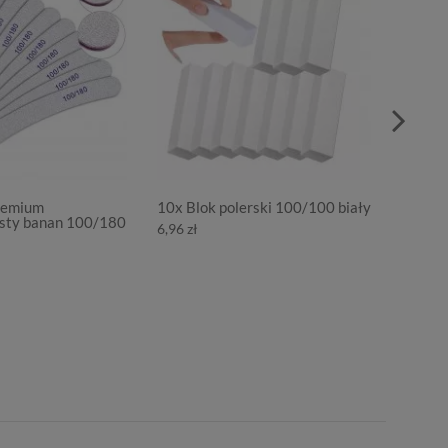
Premium
10x Blok polerski 100/100 biały
Metalic
isty banan 100/180
paznok
6,96 zł
9,98 zł