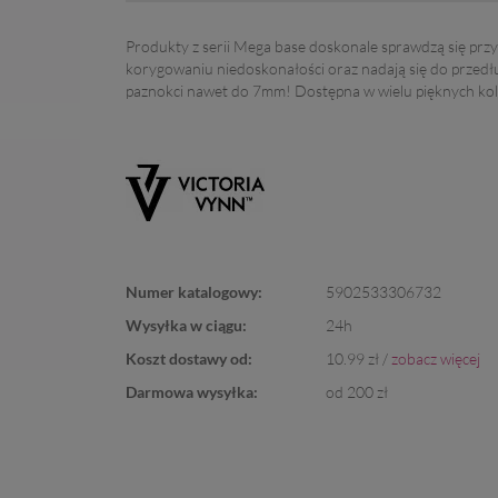
Produkty z serii Mega base doskonale sprawdzą się przy
korygowaniu niedoskonałości oraz nadają się do przedł
paznokci nawet do 7mm! Dostępna w wielu pięknych kol
Numer katalogowy:
5902533306732
Wysyłka w ciągu:
24h
Koszt dostawy od:
10.99 zł /
zobacz więcej
Darmowa wysyłka:
od 200 zł