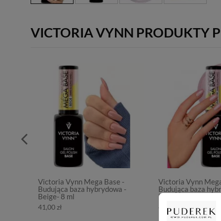
VICTORIA VYNN PRODUKTY 
Victoria Vynn Mega Base -
Victoria Vynn Mega
Budująca baza hybrydowa -
Budująca baza hyb
Beige- 8 ml
Blink Pink- 8 ml
41,00 zł
41,00 zł