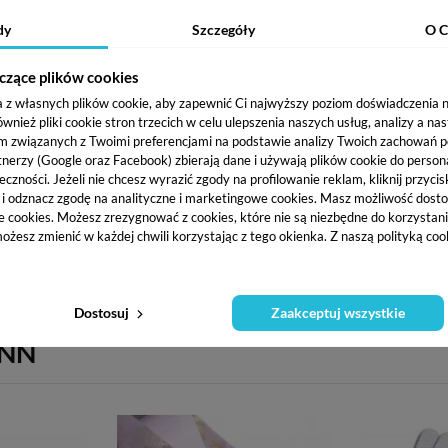
STAWA I PŁATNOŚĆ
dy
Szczegóły
O C
czące plików cookies
y paznokci oraz do uzupełnienia i korygowania niedoskonałości 
a z własnych plików cookie, aby zapewnić Ci najwyższy poziom doświadczenia na
i co przedłuża jej trwałość. Jest elastyczna dzięki czemu wykazuj
ież pliki cookie stron trzecich w celu ulepszenia naszych usług, analizy a na
m związanych z Twoimi preferencjami na podstawie analizy Twoich zachowań 
tnerzy (Google oraz Facebook) zbierają dane i używają plików cookie do persona
eczności. Jeżeli nie chcesz wyrazić zgody na profilowanie reklam, kliknij przycis
j i odznacz zgodę na analityczne i marketingowe cookies.
Masz możliwość dosto
e cookies. Możesz zrezygnować z cookies, które nie są niezbędne do korzystania
ożesz zmienić w każdej chwili korzystając z tego okienka. Z naszą polityką co
Dostosuj
Zaakceptuj wszystkie
YNN