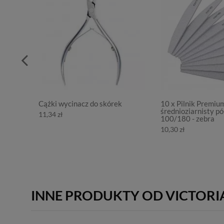
Cążki wycinacz do skórek
10 x Pilnik Premiu
średnioziarnisty pó
11,34 zł
100/180 - zebra
10,30 zł
INNE PRODUKTY OD VICTORI