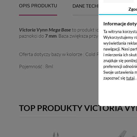
OPIS PRODUKTU
DANE TECHNICZNE
DO
Zgo
Informacje doty
Victoria Vynn Mega Base
to produkt idealny do nadbudow
Ta witryna korzyst
paznokci do
7 mm
. Baza zwiększa przyczepność stylizacj
Wykorzystujemy równ
wyświetlania rekla
nawigacji.
Nasi par
Oferta dotyczy bazy w kolorze : Cold Pink
i mierzenia ich skut
znajduje się poniże
Pojemność : 8ml
preferencji odnośni
Swoje ustawienia m
zapoznać się
tutaj
.
TOP PRODUKTY VICTORIA V