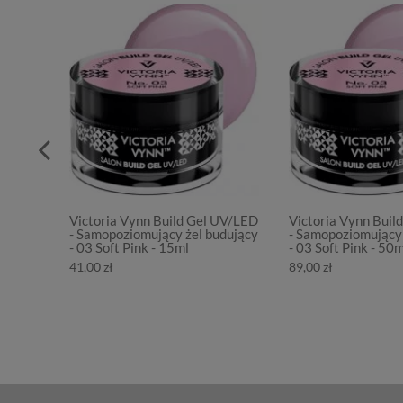
Victoria Vynn Build Gel UV/LED
Victoria Vynn Buil
- Samopoziomujący żel budujący
- Samopoziomujący 
- 03 Soft Pink - 15ml
- 03 Soft Pink - 50m
41,00 zł
89,00 zł