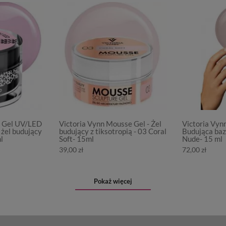
d Gel UV/LED
Victoria Vynn Mousse Gel - Żel
Victoria Vyn
żel budujący
budujący z tiksotropią - 03 Coral
Budująca baz
l
Soft- 15ml
Nude- 15 ml
39,00 zł
72,00 zł
Pokaż więcej