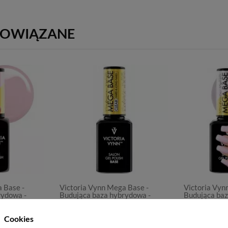
POWIĄZANE
 Base -
Victoria Vynn Mega Base -
Victoria Vyn
rydowa -
Budująca baza hybrydowa -
Budująca baz
Clear - 15 ml
Pink- 15 ml
72,00 zł
72,00 zł
Cookies