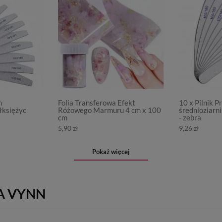
m
Folia Transferowa Efekt
10 x Pilnik 
łksiężyc
Różowego Marmuru 4 cm x 100
średnioziarn
cm
- zebra
5,90 zł
9,26 zł
Pokaż więcej
A VYNN