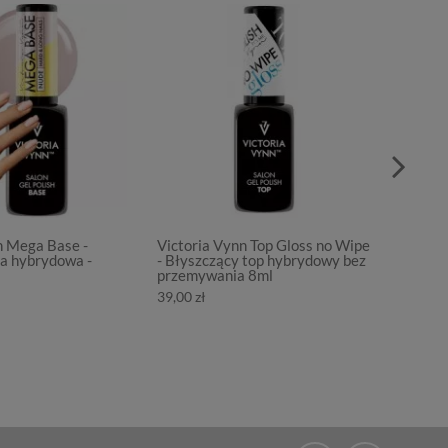
n Mega Base -
Victoria Vynn Top Gloss no Wipe
Victor
a hybrydowa -
- Błyszczący top hybrydowy bez
- Mlec
przemywania 8ml
przemy
39,00 zł
35,00 z