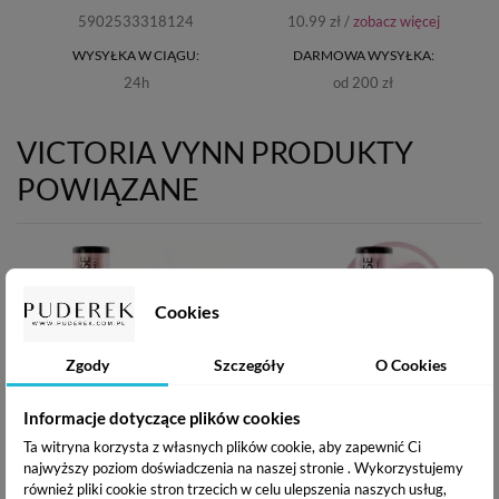
5902533318124
10.99 zł /
zobacz więcej
WYSYŁKA W CIĄGU:
DARMOWA WYSYŁKA:
24h
od 200 zł
VICTORIA VYNN PRODUKTY
POWIĄZANE
Cookies
Zgody
Szczegóły
O Cookies
Informacje dotyczące plików cookies
Ta witryna korzysta z własnych plików cookie, aby zapewnić Ci
najwyższy poziom doświadczenia na naszej stronie . Wykorzystujemy
Victoria Vynn Mega Base -
Victoria Vynn Mega Base -
Budująca baza hybrydowa -
Budująca baza hybrydowa -
również pliki cookie stron trzecich w celu ulepszenia naszych usług,