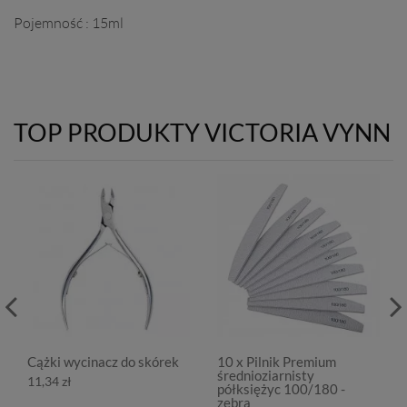
Pojemność : 15ml
TOP PRODUKTY VICTORIA VYNN
Cążki wycinacz do skórek
10 x Pilnik Premium
średnioziarnisty
11,34 zł
półksiężyc 100/180 -
zebra