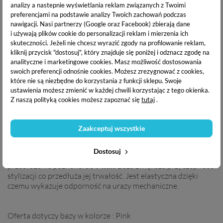
Beige- 8 ml
Blink Pink- 8 ml
analizy a nastepnie wyświetlania reklam związanych z Twoimi
41,00 zł
41,00 zł
preferencjami na podstawie analizy Twoich zachowań podczas
nawigacji.
Nasi partnerzy (Google oraz Facebook) zbierają dane
i używają plików cookie do personalizacji reklam i mierzenia ich
OPIS PRODUKTU
skuteczności. Jeżeli nie chcesz wyrazić zgody na profilowanie reklam,
kliknij przycisk "dostosuj", który znajduje się poniżej i odznacz zgodę na
analityczne i marketingowe cookies.
Masz możliwość dostosowania
DANE TECHNICZNE
swoich preferencji odnośnie cookies. Możesz zrezygnować z cookies,
które nie są niezbędne do korzystania z funkcji sklepu. Swoje
ustawienia możesz zmienić w każdej chwili korzystając z tego okienka.
DOSTAWA I PŁATNOŚĆ
Z naszą polityką cookies możesz zapoznać się
tutaj
.
Zaakceptuj wszystkie
Victoria Vynn Mega Base
to produkt idealny do nadbudowy
paznokci oraz do uzupełnienia i korygowania
Dostosuj
niedoskonałości na paznokciach. Doskonale sprawdzi się do
przedłużenia paznokci do
7 mm
. Baza zwiększa przyczepność
stylizacji co przedłuża jej trwałość. Jest elastyczna dzięki
czemu wykazuje odporność na urazy mechaniczne.
Oferta dotyczy bazy w kolorze : Pink