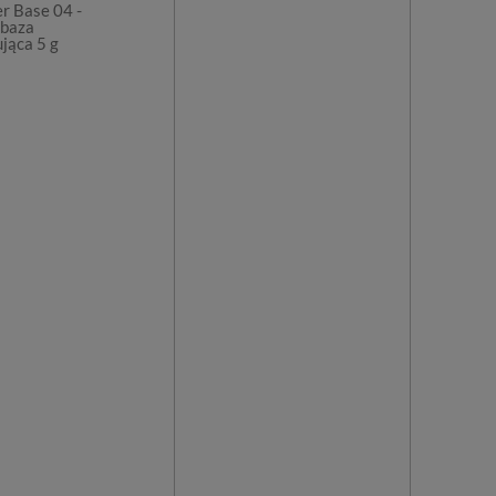
r Base 04 -
baza
jąca 5 g