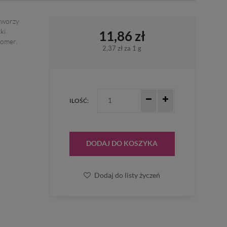
tworzy
ki
11,86 zł
oomer.
2,37 zł
za 1 g
ILOŚĆ:
DODAJ DO KOSZYKA
Dodaj do listy życzeń