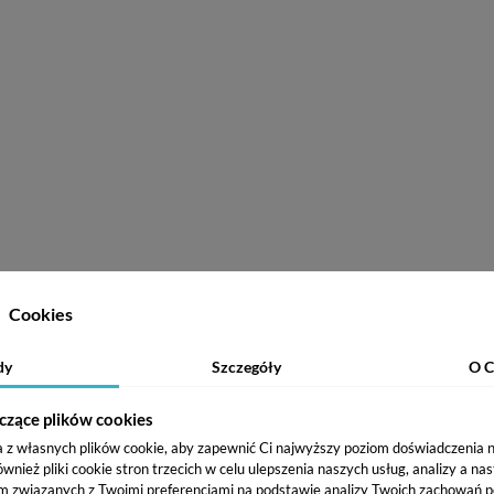
Cookies
dy
Szczegóły
O C
czące plików cookies
a z własnych plików cookie, aby zapewnić Ci najwyższy poziom doświadczenia na
ież pliki cookie stron trzecich w celu ulepszenia naszych usług, analizy a na
m związanych z Twoimi preferencjami na podstawie analizy Twoich zachowań 