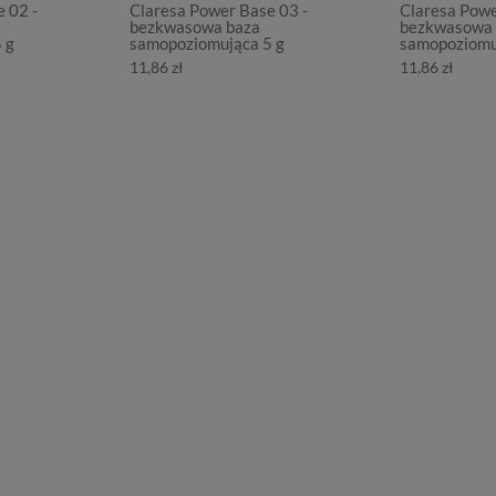
 02 -
Claresa Power Base 03 -
Claresa Powe
bezkwasowa baza
bezkwasowa 
 g
samopoziomująca 5 g
samopoziomu
11,86 zł
11,86 zł