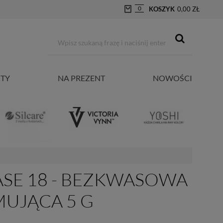
0
KOSZYK
0,00 ZŁ
TY
NA PREZENT
NOWOŚCI
SE 18 - BEZKWASOWA
UJĄCA 5 G