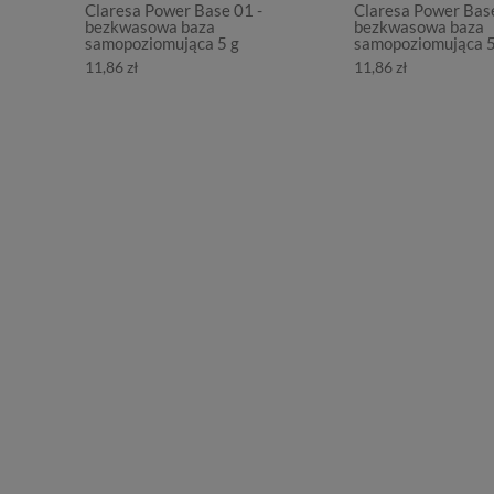
Claresa Power Base 01 -
Claresa Power Base
bezkwasowa baza
bezkwasowa baza
samopoziomująca 5 g
samopoziomująca 5
11,86 zł
11,86 zł