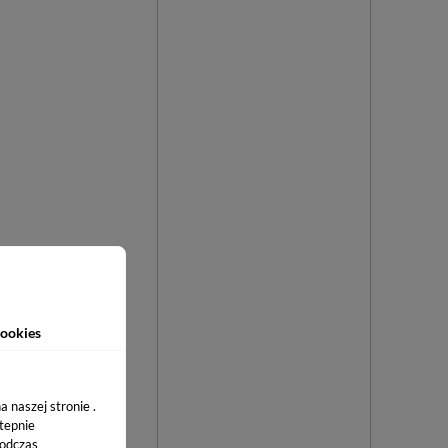
ookies
 naszej stronie .
stepnie
podczas