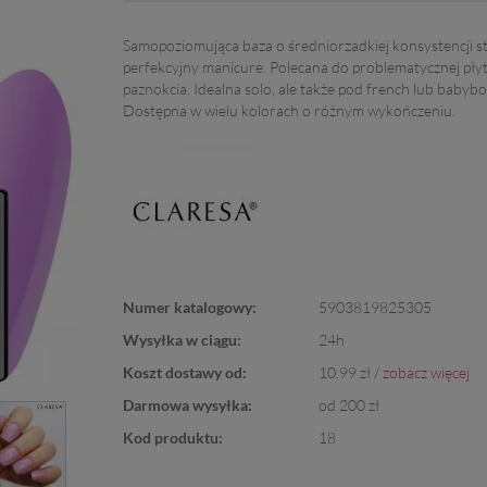
Samopoziomująca baza o średniorzadkiej konsystencji s
perfekcyjny manicure. Polecana do problematycznej płyt
paznokcia. Idealna solo, ale także pod french lub babyb
Dostępna w wielu kolorach o różnym wykończeniu.
Numer katalogowy:
5903819825305
Wysyłka w ciągu:
24h
Koszt dostawy od:
10.99 zł /
zobacz więcej
Darmowa wysyłka:
od 200 zł
Kod produktu:
18