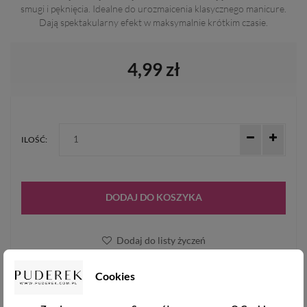
smugi i pęknięcia. Idealne do urozmaicenia klasycznego manicure.
Dają spektakularny efekt w maksymalnie krótkim czasie.
4,99 zł
ILOŚĆ:
DODAJ DO KOSZYKA
Dodaj do listy życzeń
Cookies
NUMER KATALOGOWY:
KOSZT DOSTAWY OD:
0685071353400
10.99 zł /
zobacz więcej