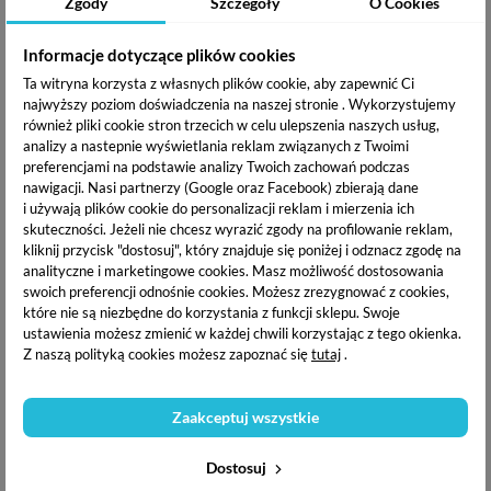
Zgody
Szczegóły
O Cookies
WYSYŁKA W CIĄGU:
DARMOWA WYSYŁKA:
Informacje dotyczące plików cookies
24h
od 200 zł
Ta witryna korzysta z własnych plików cookie, aby zapewnić Ci
najwyższy poziom doświadczenia na naszej stronie . Wykorzystujemy
PUDEREK PRODUKTY
również pliki cookie stron trzecich w celu ulepszenia naszych usług,
analizy a nastepnie wyświetlania reklam związanych z Twoimi
POWIĄZANE
preferencjami na podstawie analizy Twoich zachowań podczas
nawigacji.
Nasi partnerzy (Google oraz Facebook) zbierają dane
i używają plików cookie do personalizacji reklam i mierzenia ich
skuteczności. Jeżeli nie chcesz wyrazić zgody na profilowanie reklam,
kliknij przycisk "dostosuj", który znajduje się poniżej i odznacz zgodę na
analityczne i marketingowe cookies.
Masz możliwość dostosowania
swoich preferencji odnośnie cookies. Możesz zrezygnować z cookies,
które nie są niezbędne do korzystania z funkcji sklepu. Swoje
ustawienia możesz zmienić w każdej chwili korzystając z tego okienka.
Z naszą polityką cookies możesz zapoznać się
tutaj
.
Zaakceptuj wszystkie
Białe naklejki na paznokcie
Białe naklejki na paznokcie
koronkowe, białe kwiaty
koronkowe, białe kwiaty
Dostosuj
3D - 5D-K059
3D - STZ-5D35