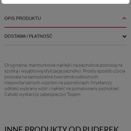
4,99 zł
4,99 zł
OPIS PRODUKTU
DOSTAWA I PŁATNOŚĆ
Oryginalne, marmurkowe naklejki na paznokcie pozwolą na
szybką i wyjątkową stylizację paznokci. Prosty sposób użycia
pozwala na samodzielne tworzenie cudownych,
niepowtarzalnych wzorów na paznokciach. Wystarczy
odkleić wybrany wzór i nakleić na pomalowany paznokieć.
Całość wystarczy zabezpieczyć Topem.
INNE PRODUKTY OD PUDEREK