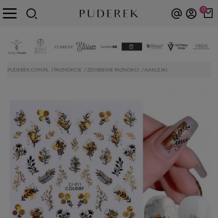
0
PUDEREK.COM.PL
PAZNOKCIE
ZDOBIENIE PAZNOKCI
NAKLEJKI