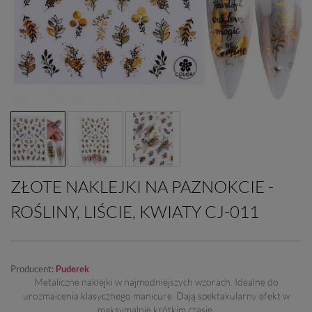
ZŁOTE NAKLEJKI NA PAZNOKCIE -
ROŚLINY, LIŚCIE, KWIATY CJ-011
Producent:
Puderek
Metaliczne naklejki w najmodniejszych wzorach. Idealne do
urozmaicenia klasycznego manicure. Dają spektakularny efekt w
maksymalnie krótkim czasie.