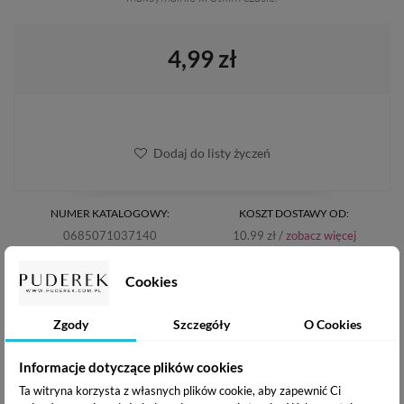
4,99 zł
Dodaj do listy życzeń
NUMER KATALOGOWY:
KOSZT DOSTAWY OD:
0685071037140
10.99 zł /
zobacz więcej
WYSYŁKA W CIĄGU:
DARMOWA WYSYŁKA:
Cookies
24h
od 200 zł
Zgody
Szczegóły
O Cookies
PUDEREK PRODUKTY
POWIĄZANE
Informacje dotyczące plików cookies
Ta witryna korzysta z własnych plików cookie, aby zapewnić Ci