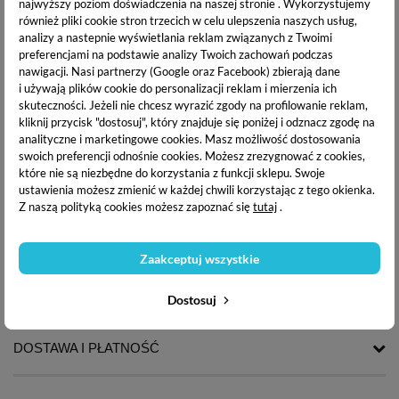
najwyższy poziom doświadczenia na naszej stronie . Wykorzystujemy
również pliki cookie stron trzecich w celu ulepszenia naszych usług,
analizy a nastepnie wyświetlania reklam związanych z Twoimi
preferencjami na podstawie analizy Twoich zachowań podczas
nawigacji.
Nasi partnerzy (Google oraz Facebook) zbierają dane
i używają plików cookie do personalizacji reklam i mierzenia ich
skuteczności. Jeżeli nie chcesz wyrazić zgody na profilowanie reklam,
kliknij przycisk "dostosuj", który znajduje się poniżej i odznacz zgodę na
analityczne i marketingowe cookies.
Masz możliwość dostosowania
swoich preferencji odnośnie cookies. Możesz zrezygnować z cookies,
które nie są niezbędne do korzystania z funkcji sklepu. Swoje
ustawienia możesz zmienić w każdej chwili korzystając z tego okienka.
Białe naklejki na paznokcie
Białe naklejki na paznokcie
koronkowe, białe kwiaty
koronkowe, białe kwiaty
Z naszą polityką cookies możesz zapoznać się
tutaj
.
3D - 5D-K059
3D - STZ-5D35
4,99 zł
4,99 zł
Zaakceptuj wszystkie
OPIS PRODUKTU
Dostosuj
DOSTAWA I PŁATNOŚĆ