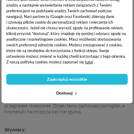
20,70 zł
31,09 zł
analizy a nastepnie wyświetlania reklam związanych z Twoimi
preferencjami na podstawie analizy Twoich zachowań podczas
nawigacji.
Nasi partnerzy (Google oraz Facebook) zbierają dane
OPIS PRODUKTU
i używają plików cookie do personalizacji reklam i mierzenia ich
skuteczności. Jeżeli nie chcesz wyrazić zgody na profilowanie reklam,
kliknij przycisk "dostosuj", który znajduje się poniżej i odznacz zgodę na
analityczne i marketingowe cookies.
Masz możliwość dostosowania
DOSTAWA I PŁATNOŚĆ
swoich preferencji odnośnie cookies. Możesz zrezygnować z cookies,
które nie są niezbędne do korzystania z funkcji sklepu. Swoje
ustawienia możesz zmienić w każdej chwili korzystając z tego okienka.
Z naszą polityką cookies możesz zapoznać się
tutaj
.
Rozkładana kosmetyczka
jest idealna do zabrania w podróż,
jak i do codziennego użytku. Uchwyt umożliwia wygodne
zawieszenie kosmetyczki w wybranym miejscu. Złożona
Zaakceptuj wszystkie
kosmetyczka ma formę kuferka, natomiast po rozłożeniu
zmienia się w mobilną łazienkową szafkę. Kosmetyczka jest
Dostosuj
bardzo pojemna. Pomieści kosmetyki, akcesoria do włosów i
inne niezbędne przedmioty. Wewnątrz jest bardzo dużo
przegródek i kieszonek. Dzięki temu zachowasz porządek, a
kosmetyki nie zniszczą się i nie zgubią.
Wymiary: