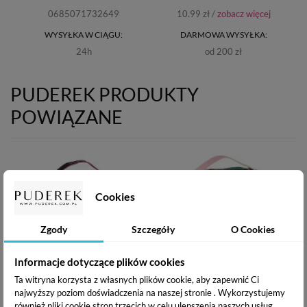
0685071732649
10.99 zł /
zobacz więcej
WYSYŁKA W CIĄGU:
DARMOWA WYSYŁKA:
24h
od 200 zł
PUDEREK PRODUKTY
POWIĄZANE
Cookies
Zgody
Szczegóły
O Cookies
Informacje dotyczące plików cookies
Ta witryna korzysta z własnych plików cookie, aby zapewnić Ci
Kosmetyczka podróżna
Kosmetyczka podróżna
najwyższy poziom doświadczenia na naszej stronie . Wykorzystujemy
kuferek - czarno-różowa
kuferek - jungle
również pliki cookie stron trzecich w celu ulepszenia naszych usług,