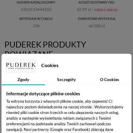
NUMER KATALOGOWY:
KOSZT DOSTAWY OD:
5902533444205
10.99 zł /
zobacz więcej
WYSYŁKA W CIĄGU:
DARMOWA WYSYŁKA:
24h
od 200 zł
PUDEREK PRODUKTY
POWIĄZANE
Cookies
Zgody
Szczegóły
O Cookies
Informacje dotyczące plików cookies
Ta witryna korzysta z własnych plików cookie, aby zapewnić Ci
najwyższy poziom doświadczenia na naszej stronie . Wykorzystujemy
również pliki cookie stron trzecich w celu ulepszenia naszych usług,
analizy a nastepnie wyświetlania reklam związanych z Twoimi
preferencjami na podstawie analizy Twoich zachowań podczas
Waciki bezpyłowe
Zelletten Waciki
nawigacji.
Nasi partnerzy (Google oraz Facebook) zbierają dane