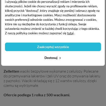
perforowane do manicure
Bezpyłowe 12 -
i używają plików cookie do personalizacji reklam i mierzenia ich
300 szt.
warstwowe 1000 szt. (2
skuteczności. Jeżeli nie chcesz wyrazić zgody na profilowanie reklam,
ROLKI)
7,99 zł
kliknij przycisk "dostosuj", który znajduje się poniżej i odznacz zgodę na
18,59 zł
analityczne i marketingowe cookies.
Masz możliwość dostosowania
swoich preferencji odnośnie cookies. Możesz zrezygnować z cookies,
OPIS PRODUKTU
które nie są niezbędne do korzystania z funkcji sklepu. Swoje
ustawienia możesz zmienić w każdej chwili korzystając z tego okienka.
Z naszą polityką cookies możesz zapoznać się
tutaj
.
DANE TECHNICZNE
Zaakceptuj wszystkie
DOSTAWA I PŁATNOŚĆ
Dostosuj
Zelletten
waciki bezpyłowe wykonane z celulozy. Polecane
do przemywania lakierów i żeli UV oraz do zmywania lakieru
z paznokci. Waciki składają się z 12 warstw celulozy, dzięki
czemu są wytrzymałe.
Ofercie podlega 1 rolka z 500 wacikami.