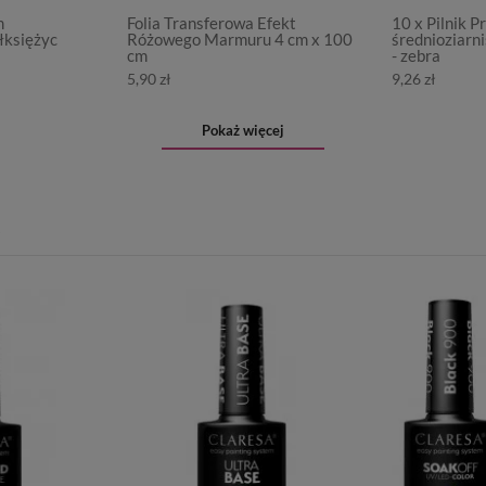
m
Folia Transferowa Efekt
10 x Pilnik 
łksiężyc
Różowego Marmuru 4 cm x 100
średnioziarn
cm
- zebra
5,90 zł
9,26 zł
Pokaż więcej