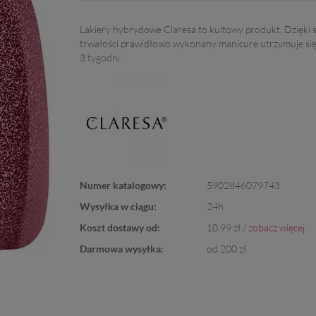
Lakiery hybrydowe Claresa to kultowy produkt. Dzięki 
trwałości prawidłowo wykonany manicure utrzymuje si
3 tygodni.
Numer katalogowy:
5902846079743
Wysyłka w ciągu:
24h
Koszt dostawy od:
10.99 zł /
zobacz więcej
Darmowa wysyłka:
od 200 zł