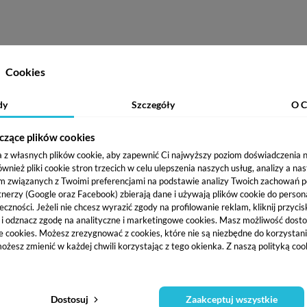
ałość i intensywną pigmentację .Lekka konsystencja oraz idealni
Cookies
kasz w lampie LED lub UV-LED.
dy
Szczegóły
O C
łóż cienką warstwę kolorowego lakieru hybrydowego i utwardź go
czące plików cookies
Stylizację zabezpiecz aplikując i utwardzając TOP od Claresa.
a z własnych plików cookie, aby zapewnić Ci najwyższy poziom doświadczenia na
ież pliki cookie stron trzecich w celu ulepszenia naszych usług, analizy a na
m związanych z Twoimi preferencjami na podstawie analizy Twoich zachowań 
tnerzy (Google oraz Facebook) zbierają dane i używają plików cookie do persona
eczności. Jeżeli nie chcesz wyrazić zgody na profilowanie reklam, kliknij przycis
j i odznacz zgodę na analityczne i marketingowe cookies.
Masz możliwość dosto
e cookies. Możesz zrezygnować z cookies, które nie są niezbędne do korzystania
ożesz zmienić w każdej chwili korzystając z tego okienka. Z naszą polityką co
Dostosuj
Zaakceptuj wszystkie