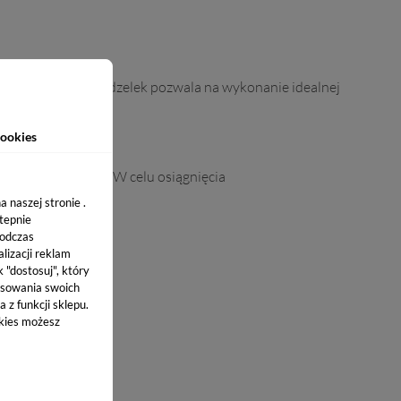
e wyprofilowany pędzelek pozwala na wykonanie idealnej
ookies
 w lamie UV/LED. W celu osiągnięcia
 naszej stronie .
stepnie
podczas
lizacji reklam
k "dostosuj", który
sowania swoich
 z funkcji sklepu.
okies możesz