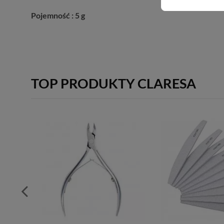
Pojemność : 5 g
TOP PRODUKTY CLARESA