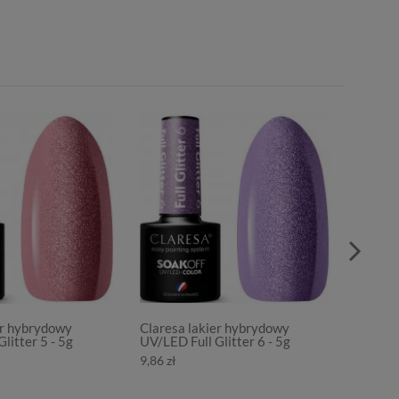
er hybrydowy
Claresa lakier hybrydowy
Clares
litter 5 - 5g
UV/LED Full Glitter 6 - 5g
UV/LED 
9,86 zł
9,86 zł