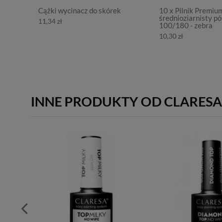
Cążki wycinacz do skórek
10 x Pilnik Premiu
średnioziarnisty pó
11,34 zł
100/180 - zebra
10,30 zł
INNE PRODUKTY OD CLARESA