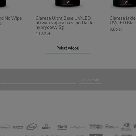
nd No Wipe
Claresa Ultra Base UV/LED
Claresa laki
5g
utrwardzająca baza pod lakier
UV/LED Black
hybrydowy 5g
9,86 zł
11,87 zł
Pokaż więcej
Zapisz się