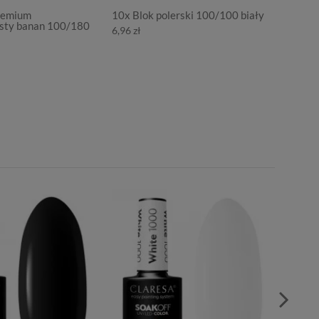
Premium
10x Blok polerski 100/100 biały
Metalic
isty banan 100/180
paznok
6,96 zł
9,98 zł