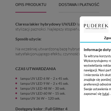
OPIS PRODUKTU
DOSTAWA I PŁATNOŚĆ
Claresa lakier hybrydowy UV/LED
łączy wyjątkową trw
stylizacji paznokci. Najlepszy stopień utwardzenia uzys
Zgo
Sposób użycia:
Na wcześniej utwardzoną bazę hybrydową od Claresa, na
Informacje doty
satysfakcjonującego efektu, czynność możesz powtórzyć. 
Ta witryna korzyst
Wykorzystujemy równ
wyświetlania rekla
CZAS UTWARDZANIA
nawigacji.
Nasi par
i mierzenia ich skut
lampa UV LED 6 W – 2 x 45 sek.
znajduje się poniże
lampa UV LED 9 W – 2 x 45 sek.
preferencji odnośni
lampa UV LED 48 W – 30 sek.
Swoje ustawienia m
lampa UV LED 60 W – 15 sek.
zapoznać się
tutaj
.
lampa UV 36 W – 120 sek.
Dostępny kolor : Full Glitter 4