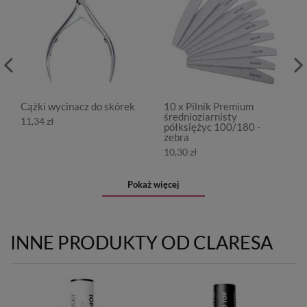
Cążki wycinacz do skórek
10 x Pilnik Premium
średnioziarnisty
11,34 zł
półksiężyc 100/180 -
zebra
10,30 zł
Pokaż więcej
INNE PRODUKTY OD CLARESA