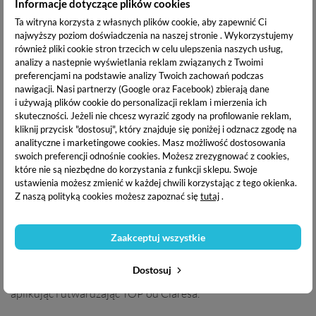
Informacje dotyczące plików cookies
Ta witryna korzysta z własnych plików cookie, aby zapewnić Ci
OPIS PRODUKTU
najwyższy poziom doświadczenia na naszej stronie . Wykorzystujemy
również pliki cookie stron trzecich w celu ulepszenia naszych usług,
analizy a nastepnie wyświetlania reklam związanych z Twoimi
DOSTAWA I PŁATNOŚĆ
preferencjami na podstawie analizy Twoich zachowań podczas
nawigacji.
Nasi partnerzy (Google oraz Facebook) zbierają dane
i używają plików cookie do personalizacji reklam i mierzenia ich
skuteczności. Jeżeli nie chcesz wyrazić zgody na profilowanie reklam,
Claresa lakier hybrydowy UV/LED
łączy wyjątkową
kliknij przycisk "dostosuj", który znajduje się poniżej i odznacz zgodę na
trwałość i intensywną pigmentację .Lekka konsystencja oraz
analityczne i marketingowe cookies.
Masz możliwość dostosowania
idealnie wyprofilowany pędzelek pozwala na wykonanie
swoich preferencji odnośnie cookies. Możesz zrezygnować z cookies,
idealnej stylizacji paznokci. Najlepszy stopień utwardzenia
które nie są niezbędne do korzystania z funkcji sklepu. Swoje
uzyskasz w lampie LED lub UV-LED.
ustawienia możesz zmienić w każdej chwili korzystając z tego okienka.
Z naszą polityką cookies możesz zapoznać się
tutaj
.
Sposób użycia:
Na wcześniej utwardzoną bazę hybrydową od Claresa, nałóż
Zaakceptuj wszystkie
cienką warstwę kolorowego lakieru hybrydowego i utwardź
go w lamie UV/LED. W celu osiągnięcia satysfakcjonującego
Dostosuj
efektu, czynność możesz powtórzyć. Stylizację zabezpiecz
aplikując i utwardzając TOP od Claresa.