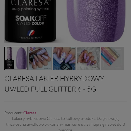
CLARESA LAKIER HYBRYDOWY
UV/LED FULL GLITTER 6 - 5G
Producent:
Claresa
Lakiery hybrydowe Claresa to kultowy produkt. Dzięki swojej
trwałości prawidłowo wykonany manicure utrzymuje się nawet do 3
tygodni.