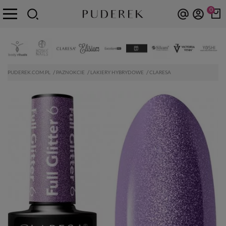
0
PUDEREK.COM.PL
PAZNOKCIE
LAKIERY HYBRYDOWE
CLARESA