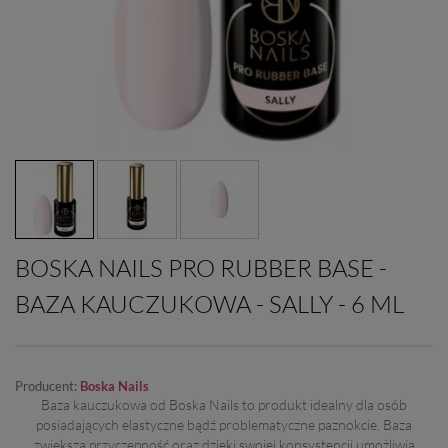
BOSKA NAILS PRO RUBBER BASE -
BAZA KAUCZUKOWA - SALLY - 6 ML
Producent:
Boska Nails
Baza kauczukowa od Boska Nails to produkt idealny dla osób
posiadających elastyczne bądź problematyczne paznokcie. Baza
zwiększa przyczepność oraz dzięki swojej konsystencji umożliwia