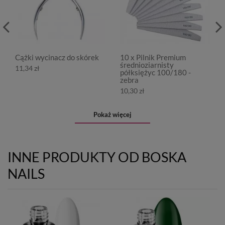
Cążki wycinacz do skórek
10 x Pilnik Premium
średnioziarnisty
11,34 zł
półksiężyc 100/180 -
zebra
10,30 zł
Pokaż więcej
INNE PRODUKTY OD BOSKA
NAILS