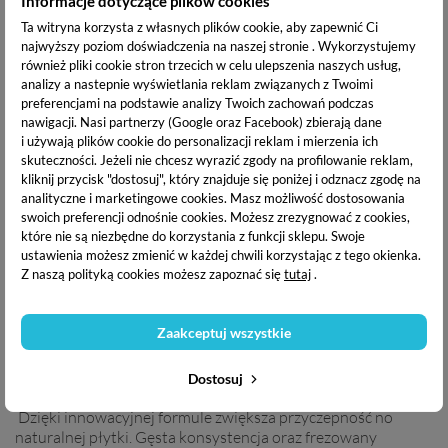
Informacje dotyczące plików cookies
23,99 zł
23,99 zł
Ta witryna korzysta z własnych plików cookie, aby zapewnić Ci
najwyższy poziom doświadczenia na naszej stronie . Wykorzystujemy
OPIS PRODUKTU
również pliki cookie stron trzecich w celu ulepszenia naszych usług,
analizy a nastepnie wyświetlania reklam związanych z Twoimi
preferencjami na podstawie analizy Twoich zachowań podczas
DANE TECHNICZNE
nawigacji.
Nasi partnerzy (Google oraz Facebook) zbierają dane
i używają plików cookie do personalizacji reklam i mierzenia ich
skuteczności. Jeżeli nie chcesz wyrazić zgody na profilowanie reklam,
DOSTAWA I PŁATNOŚĆ
kliknij przycisk "dostosuj", który znajduje się poniżej i odznacz zgodę na
analityczne i marketingowe cookies.
Masz możliwość dostosowania
swoich preferencji odnośnie cookies. Możesz zrezygnować z cookies,
które nie są niezbędne do korzystania z funkcji sklepu. Swoje
ustawienia możesz zmienić w każdej chwili korzystając z tego okienka.
Boska Nails Pro Rubber Base
to produkt idealny dla osób
Z naszą polityką cookies możesz zapoznać się
tutaj
.
chcących wzmocnić płytkę paznokcia. Doskonale sprawdzi
się dla klientów zmagających się z trudnymi paznokciami,
które rozdwajają się oraz łamią. Rubber base to również
Zaakceptuj wszystkie
idealna proozycja dla osób które nie mogą pozwolić sobie na
szalone stylizację. Dzięki swoim naturalnym kolorom
doskonale wpasuje się w biznesowy manicure.
Dostosuj
Dzięki innowacyjnej formule zwiększa przyczepność no
naturalnej płytki. Gęsta konsystencja oraz frezowany