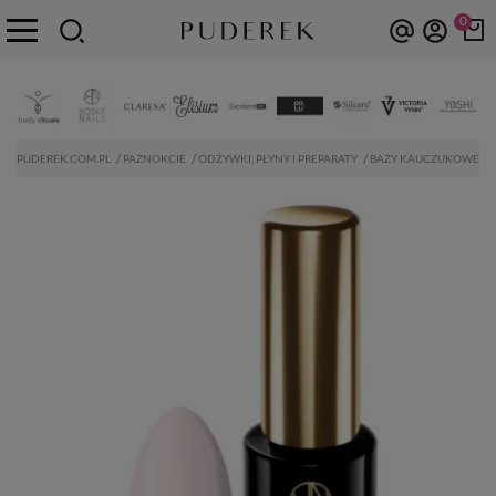
0
PUDEREK.COM.PL
PAZNOKCIE
ODŻYWKI, PŁYNY I PREPARATY
BAZY KAUCZUKOWE