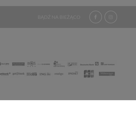
BĄDŹ NA BIEŻĄCO