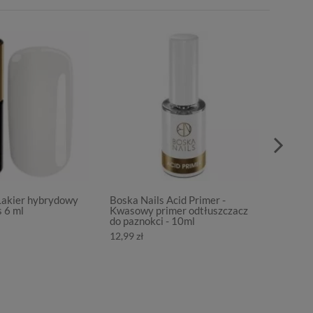
Lakier hybrydowy
Boska Nails Acid Primer -
Boska 
 6 ml
Kwasowy primer odtłuszczacz
hybryd
do paznokci - 10ml
20,99 z
12,99 zł