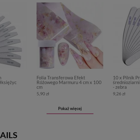
m
Folia Transferowa Efekt
10 x Pilnik 
łksiężyc
Różowego Marmuru 4 cm x 100
średnioziarn
cm
- zebra
5,90 zł
9,26 zł
Pokaż więcej
AILS