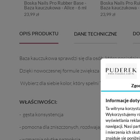
Boska Nails Pro Rubber Base -
Boska Nails Pro Ru
Baza kauczukowa - Alice - 6 ml
Baza kauczukowa - 
23,99 zł
23,99 zł
OPIS PRODUKTU
DANE TECHNICZNE
DO
Baza kauczukowa sprawdzi się dla osób, które posiadają 
Dzięki nowoczesnej formule zwiększa przyczepność do nat
Wybierz dla siebie kolor, który spełni Twoje potrzeby.
Zgo
Informacje doty
WŁAŚCIWOŚCI:
Ta witryna korzyst
- gęsta konsystencja
Wykorzystujemy równ
wyświetlania rekla
- pomocna dla zniszczonych, rozdwajających się i łamliw
nawigacji.
Nasi par
i mierzenia ich skut
znajduje się poniże
- wzmacnia płytkę paznokcia