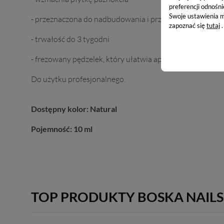
preferencji odnośni
Swoje ustawienia m
- przeznaczona do nadbudowania i przedłużania paznokc
zapoznać się
tutaj
.
- trwałość do 3 tygodni
- frezowany pędzelek, który ułatwia aplikację produktu 
Do użytku profesjonalnego.
Dostępny kolor: Natural
Pojemność: 10 ml
TOP PRODUKTY BOSKA NAILS