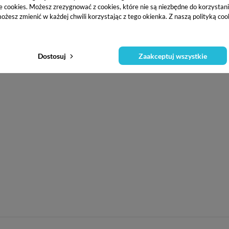
e cookies. Możesz zrezygnować z cookies, które nie są niezbędne do korzystania
ożesz zmienić w każdej chwili korzystając z tego okienka. Z naszą polityką co
i
Dostosuj
Zaakceptuj wszystkie
bez zalewania skórek