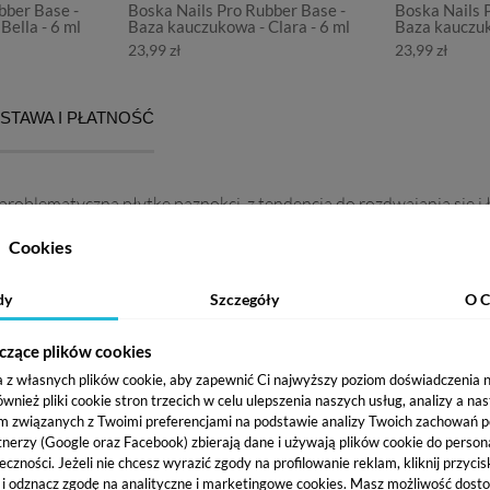
bber Base -
Boska Nails Pro Rubber Base -
Boska Nails 
Bella - 6 ml
Baza kauczukowa - Clara - 6 ml
Baza kauczuko
23,99 zł
23,99 zł
STAWA I PŁATNOŚĆ
problematyczną płytke paznokci, z tendencją do rozdwajania się 
uralnej płytki paznokci, dzięki składnikom w niej zawartym.
Cookies
dy
Szczegóły
O C
czące plików cookies
a z własnych plików cookie, aby zapewnić Ci najwyższy poziom doświadczenia na
ież pliki cookie stron trzecich w celu ulepszenia naszych usług, analizy a na
m związanych z Twoimi preferencjami na podstawie analizy Twoich zachowań 
ych paznokci
tnerzy (Google oraz Facebook) zbierają dane i używają plików cookie do persona
eczności. Jeżeli nie chcesz wyrazić zgody na profilowanie reklam, kliknij przycis
j i odznacz zgodę na analityczne i marketingowe cookies.
Masz możliwość dosto