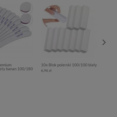
Premium
10x Blok polerski 100/100 biały
Metalic
isty banan 100/180
paznok
6,96 zł
9,98 zł