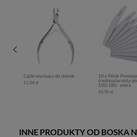
Cążki wycinacz do skórek
10 x Pilnik Premiu
średnioziarnisty pó
11,34 zł
100/180 - zebra
10,30 zł
INNE PRODUKTY OD BOSKA N