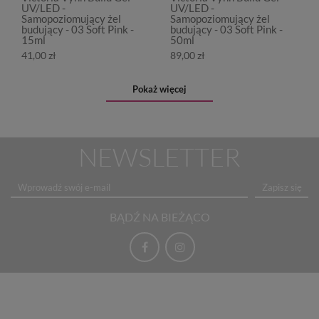
UV/LED -
UV/LED -
Samopoziomujący żel
Samopoziomujący żel
budujący - 03 Soft Pink -
budujący - 03 Soft Pink -
15ml
50ml
41,00 zł
89,00 zł
Pokaż więcej
NEWSLETTER
Zapisz się
BĄDŹ NA BIEŻĄCO