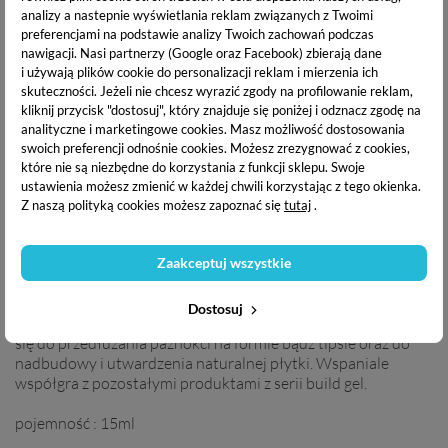
Samopoziomujący żel
Samopoziomujący żel
analizy a nastepnie wyświetlania reklam związanych z Twoimi
budujący - 01 Totally Clear
budujący - 01 Totally Clear
- 15ml
- 50ml
preferencjami na podstawie analizy Twoich zachowań podczas
nawigacji.
Nasi partnerzy (Google oraz Facebook) zbierają dane
41,00 zł
89,00 zł
i używają plików cookie do personalizacji reklam i mierzenia ich
skuteczności. Jeżeli nie chcesz wyrazić zgody na profilowanie reklam,
OPIS PRODUKTU
kliknij przycisk "dostosuj", który znajduje się poniżej i odznacz zgodę na
analityczne i marketingowe cookies.
Masz możliwość dostosowania
swoich preferencji odnośnie cookies. Możesz zrezygnować z cookies,
DANE TECHNICZNE
które nie są niezbędne do korzystania z funkcji sklepu. Swoje
ustawienia możesz zmienić w każdej chwili korzystając z tego okienka.
Z naszą polityką cookies możesz zapoznać się
tutaj
.
DOSTAWA I PŁATNOŚĆ
Zaakceptuj wszystkie
Victoria Vynn Build Gel UV/LED
to produkt
Dostosuj
samopoziomujący o elastycznej formule. Idealnie sprawdzi
się do przedłużania paznokci na formie bądź tipsie oraz do
nadbudowy i utwardzenia naturalnej płytki. Wspaniale
współgra z pozostałymi produktami z serii build gel.
pojemność : 15ml