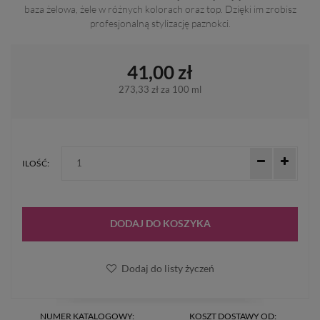
baza żelowa, żele w różnych kolorach oraz top. Dzięki im zrobisz
profesjonalną stylizację paznokci.
41,00 zł
273,33 zł
za 100 ml
ILOŚĆ:
DODAJ DO KOSZYKA
Dodaj do listy życzeń
NUMER KATALOGOWY:
KOSZT DOSTAWY OD: