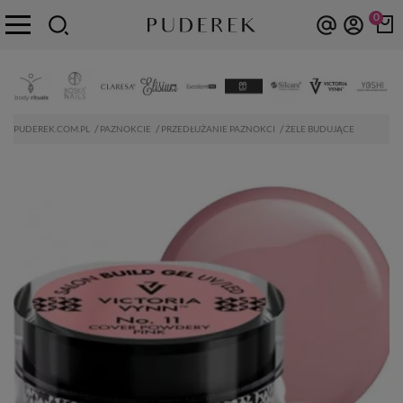
0
PUDEREK.COM.PL
PAZNOKCIE
PRZEDŁUŻANIE PAZNOKCI
ŻELE BUDUJĄCE