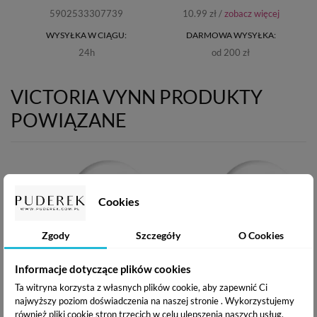
5902533307739
10.99 zł /
zobacz więcej
WYSYŁKA W CIĄGU:
DARMOWA WYSYŁKA:
24h
od 200 zł
VICTORIA VYNN PRODUKTY
POWIĄZANE
Cookies
Zgody
Szczegóły
O Cookies
Informacje dotyczące plików cookies
Ta witryna korzysta z własnych plików cookie, aby zapewnić Ci
Victoria Vynn Build Gel
Victoria Vynn Build Gel
najwyższy poziom doświadczenia na naszej stronie . Wykorzystujemy
UV/LED -
UV/LED -
również pliki cookie stron trzecich w celu ulepszenia naszych usług,