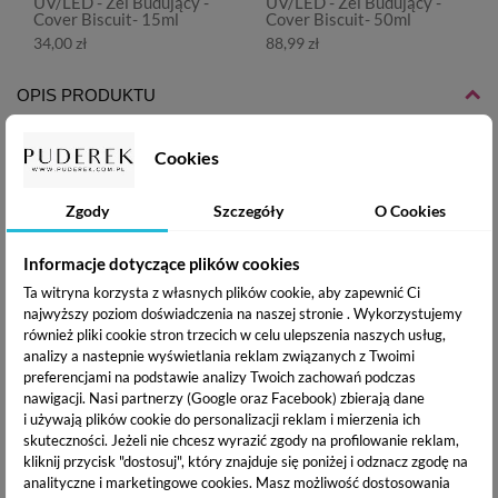
UV/LED - Żel Budujący -
UV/LED - Żel Budujący -
Cover Biscuit- 15ml
Cover Biscuit- 50ml
34,00 zł
88,99 zł
OPIS PRODUKTU
Cookies
DANE TECHNICZNE
Zgody
Szczegóły
O Cookies
DOSTAWA I PŁATNOŚĆ
Informacje dotyczące plików cookies
Ta witryna korzysta z własnych plików cookie, aby zapewnić Ci
najwyższy poziom doświadczenia na naszej stronie . Wykorzystujemy
Yoshi Jelly PRO Gel
to produkt wielofunkcyjny o
również pliki cookie stron trzecich w celu ulepszenia naszych usług,
konsystencji
galaretki
. Żel nie spływa na skórki, pięknie
analizy a nastepnie wyświetlania reklam związanych z Twoimi
współpracuje z pędzlem. Jego formuła pozwala na ułatwienie
preferencjami na podstawie analizy Twoich zachowań podczas
codziennej pracy.
Jelly Pro Gel
jest bardzo twardy dzięki
nawigacji.
Nasi partnerzy (Google oraz Facebook) zbierają dane
czemu jest wytrzymały a jego właściwości porównywane są
i używają plików cookie do personalizacji reklam i mierzenia ich
do akrylu. Doskonale zaciska się tworząc piękny tunel. Żel
skuteczności. Jeżeli nie chcesz wyrazić zgody na profilowanie reklam,
świetnie sprawdzi się przy rekonstrukcji obgryzionych
kliknij przycisk "dostosuj", który znajduje się poniżej i odznacz zgodę na
paznokci oraz przy konstrukcji ekstremalnie długich paznokci
analityczne i marketingowe cookies.
Masz możliwość dostosowania
i tych awangardowych.