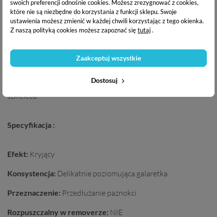
swoich preferencji odnośnie cookies. Możesz zrezygnować z cookies,
które nie są niezbędne do korzystania z funkcji sklepu. Swoje
Produkt charakteryzuje się również
obniżoną temperaturą
ustawienia możesz zmienić w każdej chwili korzystając z tego okienka.
polimeryzacji
co sprawia, że nie piecze w lampie. Jest łatwy w
Z naszą polityką cookies możesz zapoznać się
tutaj
.
opiłowaniu, odporny na szkodliwe czynniki zewnętrzne oraz
na zapowietrzanie. Nie odpryskuje. Dzięki swojej twardości,
idealny dla klientek, którym zdarza się łamać paznokcie oraz
Zaakceptuj wszystkie
dla pań które nie lubią wysokich apexów. Dzięki jego
konsystencji można nim budować wszystkie paznokcie “na
Dostosuj
raz”. Można budować paznokcie „na raz” bez robienia osobno
szkieletu.
Specyfikacja :
Efekt:
Kryjący
Konsystencja:
Delikatnie poziomująca galaretka
Przeznaczenie:
Przedłużanie paznokci
Rozpuszczalny w removerze:
NIE