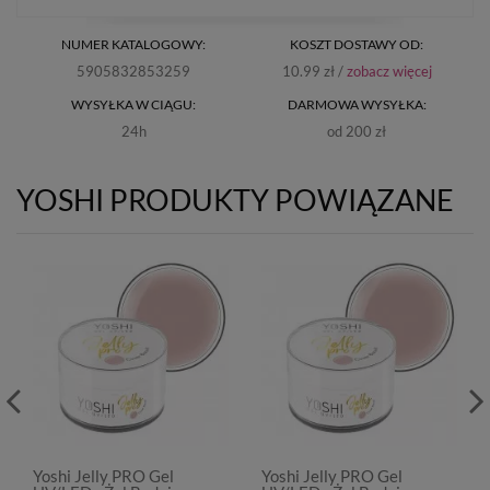
NUMER KATALOGOWY:
KOSZT DOSTAWY OD:
5905832853259
10.99 zł /
zobacz więcej
WYSYŁKA W CIĄGU:
DARMOWA WYSYŁKA:
24h
od 200 zł
YOSHI PRODUKTY POWIĄZANE
Yoshi Jelly PRO Gel
Yoshi Jelly PRO Gel