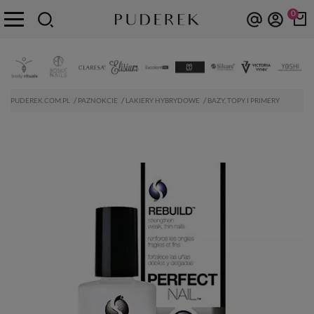
0
PUDEREK.COM.PL
PAZNOKCIE
LAKIERY HYBRYDOWE
BAZY, TOPY I PRIMERY