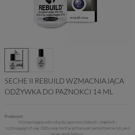
SECHE II REBUILD WZMACNIAJĄCA
ODŻYWKA DO PAZNOKCI 14 ML
Producent:
Wzmacniająca odżywka do paznokci słabych, miękkich i
rozdwajających się. Odżywkę można sotosować samodzielnie lub jako
lakier podkładowy.