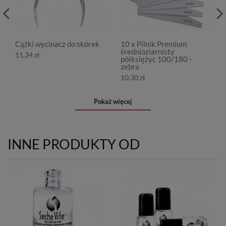
Cążki wycinacz do skórek
10 x Pilnik Premium
średnioziarnisty
11,34 zł
półksiężyc 100/180 -
zebra
10,30 zł
Pokaż więcej
INNE PRODUKTY OD