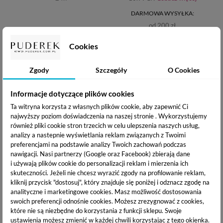
DARMOWA WYSYŁKA:
od 200 zł
Cookies
OPIS PRODUKTU
Zgody
Szczegóły
O Cookies
DOSTAWA I PŁATNOŚĆ
Informacje dotyczące plików cookies
Ta witryna korzysta z własnych plików cookie, aby zapewnić Ci
najwyższy poziom doświadczenia na naszej stronie . Wykorzystujemy
Seche II Rebuild
to odżywka wzmacniająca słabe, cienkie,
również pliki cookie stron trzecich w celu ulepszenia naszych usług,
miękkie i rozdwajające się paznokcie. Zawarte w
analizy a nastepnie wyświetlania reklam związanych z Twoimi
proteiny spajają warstwy płytki paznokcia, wzmacniając ją i
preferencjami na podstawie analizy Twoich zachowań podczas
uelastyczniają. Z każdą kolejną aplikacją paznokcie stają się
nawigacji.
Nasi partnerzy (Google oraz Facebook) zbierają dane
i używają plików cookie do personalizacji reklam i mierzenia ich
mocniejsze i bardziej wytrzymałe.
skuteczności. Jeżeli nie chcesz wyrazić zgody na profilowanie reklam,
kliknij przycisk "dostosuj", który znajduje się poniżej i odznacz zgodę na
Sposób użycia
: odżywka można stosować samodzielnie lub
analityczne i marketingowe cookies.
Masz możliwość dostosowania
jako lakier podkładowy. Stosując samodzielnie, aplikuj Seche
swoich preferencji odnośnie cookies. Możesz zrezygnować z cookies,
Rebuild codziennie przez cztery kolejne dni, dokładając
które nie są niezbędne do korzystania z funkcji sklepu. Swoje
kolejne warstwy odżywki. Po upływie tego czasu zmyj
ustawienia możesz zmienić w każdej chwili korzystając z tego okienka.