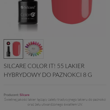
SILCARE COLOR IT! 55 LAKIER
HYBRYDOWY DO PAZNOKCI 8 G
Producent:
Silcare
Świetnej jakości lakier łączący zalety tradycyjnego lakieru do paznokci
oraz żelu utwardzonego światłem UV.