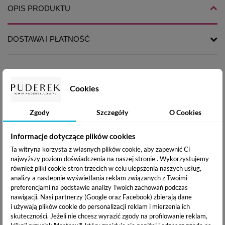
OPIS PRODUKTU
DOSTAWA I PŁATNOŚĆ
Lakier hybrydowy Silcare Color it!
to doskonała
Cookies
alternatywa dla tradycyjnego lakieru. Hybryda Silcare
doskonale utrzymuje się na paznokciach, a jej kolor jest wciąż
intensywny, wygląda świeżo, nie matowieje. Idealnie dobrane
Zgody
Szczegóły
O Cookies
pigmenty gwarantują doskonałe krycie oraz piękny i
długotrwały kolor. Aby pogłębić kolor, stosuj dwie warstwy
Informacje dotyczące plików cookies
lakieru.
Ta witryna korzysta z własnych plików cookie, aby zapewnić Ci
najwyższy poziom doświadczenia na naszej stronie . Wykorzystujemy
Gęstość nowej, ulepszonej formuły systemu hybrydowego
również pliki cookie stron trzecich w celu ulepszenia naszych usług,
analizy a nastepnie wyświetlania reklam związanych z Twoimi
Color IT została poprawiona o 50%. Nakłada się łatwo i
preferencjami na podstawie analizy Twoich zachowań podczas
szybko. Nie osłabia płytki i bezproblemowo ściąga się z
nawigacji.
Nasi partnerzy (Google oraz Facebook) zbierają dane
paznokcia.
i używają plików cookie do personalizacji reklam i mierzenia ich
skuteczności. Jeżeli nie chcesz wyrazić zgody na profilowanie reklam,