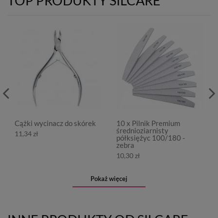
TOP PRODUKTY SILCARE
Cążki wycinacz do skórek
10 x Pilnik Premium
średnioziarnisty
11,34 zł
półksiężyc 100/180 -
zebra
10,30 zł
Pokaż więcej