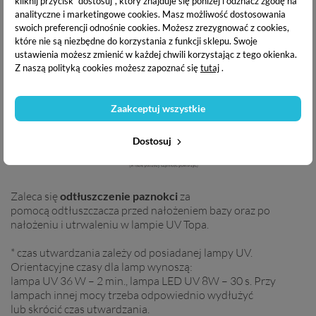
kliknij przycisk "dostosuj", który znajduje się poniżej i odznacz zgodę na
Sposób użycia:
analityczne i marketingowe cookies.
Masz możliwość dostosowania
swoich preferencji odnośnie cookies. Możesz zrezygnować z cookies,
które nie są niezbędne do korzystania z funkcji sklepu. Swoje
ustawienia możesz zmienić w każdej chwili korzystając z tego okienka.
Z naszą polityką cookies możesz zapoznać się
tutaj
.
Zaakceptuj wszystkie
Dostosuj
Zaleca się
odtłuszczenie paznokci
za
pomocą odtłuszczacza przed nałożeniem bazy oraz po
nałożeniu i utrwaleniu w lampie UV Topa.
* czas utwardzania zależy od posiadanej lampy UV.
Orientacyjne czasy dla lamp wynoszą:
lampa UV 36 W – 2 min., lampa LED UV 8W – 30 s. Przy
lampach innej mocy trzeba odpowiednio wydłużyć
lub skrócić czas utwardzania.