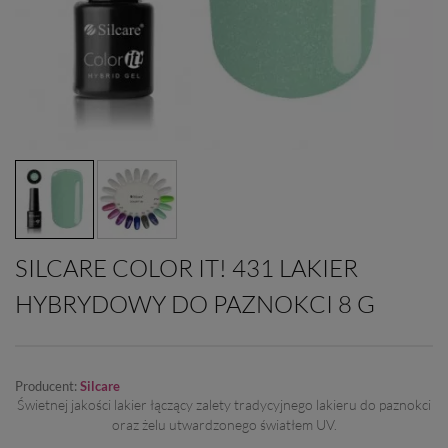
SILCARE COLOR IT! 431 LAKIER
HYBRYDOWY DO PAZNOKCI 8 G
Producent:
Silcare
Świetnej jakości lakier łączący zalety tradycyjnego lakieru do paznokci
oraz żelu utwardzonego światłem UV.