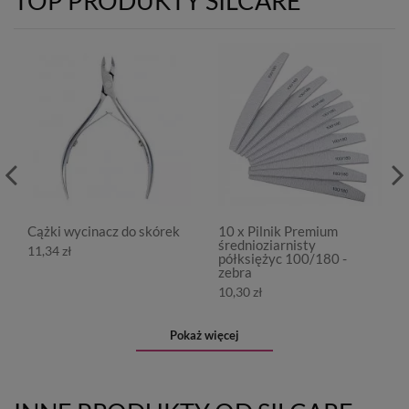
TOP PRODUKTY SILCARE
Cążki wycinacz do skórek
10 x Pilnik Premium
średnioziarnisty
11,34 zł
półksiężyc 100/180 -
zebra
10,30 zł
Pokaż więcej