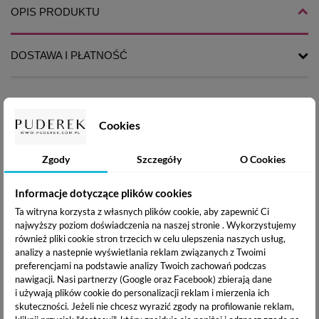
OPIS PRODUKTU
DOSTAWA I PŁATNOŚĆ
Lakier hybrydowy Silcare Color it!
to doskonała
Cookies
alternatywa dla tradycyjnego lakieru. Hybryda Silcare
doskonale utrzymuje się na paznokciach, a jej kolor jest wciąż
intensywny, wygląda świeżo, nie matowieje. Idealnie dobrane
Zgody
Szczegóły
O Cookies
pigmenty gwarantują doskonałe krycie oraz piękny i
długotrwały kolor. Aby pogłębić kolor, stosuj dwie warstwy
Informacje dotyczące plików cookies
lakieru.
Ta witryna korzysta z własnych plików cookie, aby zapewnić Ci
najwyższy poziom doświadczenia na naszej stronie . Wykorzystujemy
Gęstość nowej, ulepszonej formuły systemu hybrydowego
również pliki cookie stron trzecich w celu ulepszenia naszych usług,
analizy a nastepnie wyświetlania reklam związanych z Twoimi
Color IT została poprawiona o 50%. Nakłada się łatwo i
preferencjami na podstawie analizy Twoich zachowań podczas
szybko. Nie osłabia płytki i bezproblemowo ściąga się z
nawigacji.
Nasi partnerzy (Google oraz Facebook) zbierają dane
paznokcia.
i używają plików cookie do personalizacji reklam i mierzenia ich
skuteczności. Jeżeli nie chcesz wyrazić zgody na profilowanie reklam,