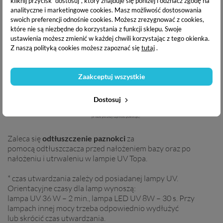
kliknij przycisk "dostosuj", który znajduje się poniżej i odznacz zgodę na
Sposób użycia:
analityczne i marketingowe cookies.
Masz możliwość dostosowania
swoich preferencji odnośnie cookies. Możesz zrezygnować z cookies,
które nie są niezbędne do korzystania z funkcji sklepu. Swoje
ustawienia możesz zmienić w każdej chwili korzystając z tego okienka.
Z naszą polityką cookies możesz zapoznać się
tutaj
.
Zaakceptuj wszystkie
Dostosuj
Zaleca się
odtłuszczenie paznokci
za
pomocą odtłuszczacza przed nałożeniem bazy oraz po
nałożeniu i utrwaleniu w lampie UV Topa.
* czas utwardzania zależy od posiadanej lampy UV.
Orientacyjne czasy dla lamp wynoszą:
lampa UV 36 W – 2 min., lampa LED UV 8W – 30 s. Przy
lampach innej mocy trzeba odpowiednio wydłużyć
lub skrócić czas utwardzania.