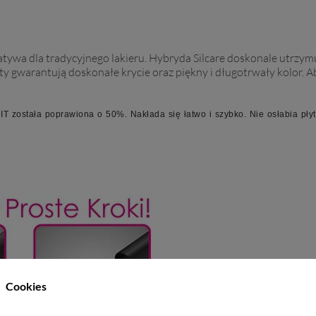
tywa dla tradycyjnego lakieru. Hybryda Silcare doskonale utrzymuje
y gwarantują doskonałe krycie oraz piękny i długotrwały kolor. Ab
T została poprawiona o 50%. Nakłada się łatwo i szybko. Nie osłabia płyt
Cookies