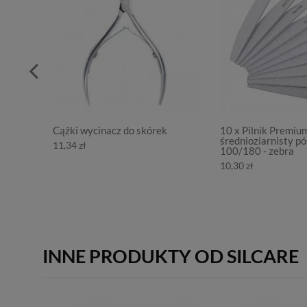
Cążki wycinacz do skórek
10 x Pilnik Premiu
średnioziarnisty pó
11,34 zł
100/180 - zebra
10,30 zł
INNE PRODUKTY OD SILCARE