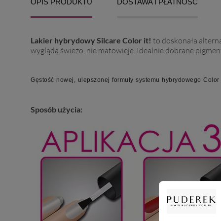
OPIS PRODUKTU
DOSTAWA I PŁATNOŚĆ
Lakier hybrydowy Silcare Color it!
to doskonała alterna
wygląda świeżo, nie matowieje. Idealnie dobrane pigment
Gęstość nowej, ulepszonej formuły systemu hybrydowego Color I
Sposób użycia: