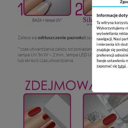
Zgo
Informacje doty
Ta witryna korzyst
Wykorzystujemy równ
wyświetlania rekla
Zaleca się
odtłuszczenie paznokci
za pomocą odtłuszcza
nawigacji.
Nasi par
i mierzenia ich skut
* czas utwardzania zależy od posiadanej lampy UV. Orie
znajduje się poniże
lampa UV 36 W – 2 min., lampa LED UV 8W – 30 s. Przy
preferencji odnośni
lub skrócić czas utwardzania.
Swoje ustawienia m
zapoznać się
tutaj
.