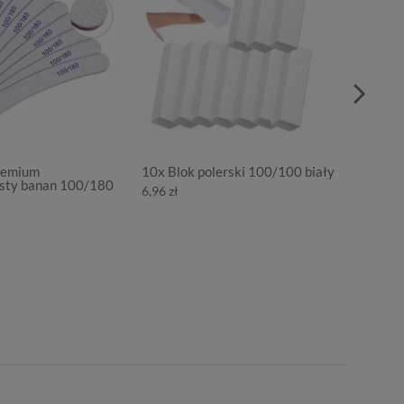
Premium
10x Blok polerski 100/100 biały
Metalic
isty banan 100/180
paznok
6,96 zł
9,98 zł