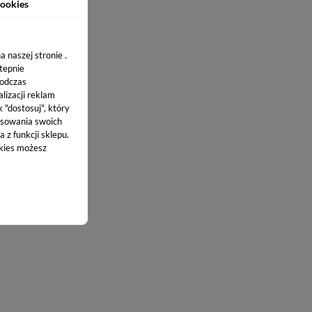
ookies
 naszej stronie .
stepnie
podczas
ie UV Topa.
lizacji reklam
k "dostosuj", który
sowania swoich
 z funkcji sklepu.
okies możesz