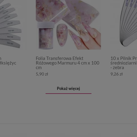
m
Folia Transferowa Efekt
10 x Pilnik 
łksiężyc
Różowego Marmuru 4 cm x 100
średnioziarn
cm
- zebra
5,90 zł
9,26 zł
Pokaż więcej