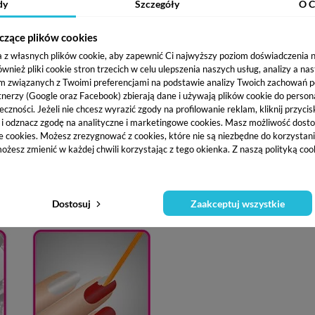
dy
Szczegóły
O C
czące plików cookies
a z własnych plików cookie, aby zapewnić Ci najwyższy poziom doświadczenia na
ież pliki cookie stron trzecich w celu ulepszenia naszych usług, analizy a na
m związanych z Twoimi preferencjami na podstawie analizy Twoich zachowań 
cza przed nałożeniem bazy oraz po nałożeniu i utrwaleniu w lamp
tnerzy (Google oraz Facebook) zbierają dane i używają plików cookie do persona
eczności. Jeżeli nie chcesz wyrazić zgody na profilowanie reklam, kliknij przycis
ntacyjne czasy dla lamp wynoszą:
j i odznacz zgodę na analityczne i marketingowe cookies.
Masz możliwość dosto
 lampach innej mocy trzeba odpowiednio wydłużyć
e cookies. Możesz zrezygnować z cookies, które nie są niezbędne do korzystania
ożesz zmienić w każdej chwili korzystając z tego okienka. Z naszą polityką co
Dostosuj
Zaakceptuj wszystkie