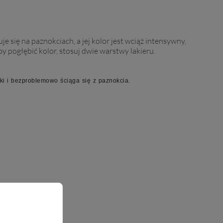
 się na paznokciach, a jej kolor jest wciąż intensywny,
y pogłębić kolor, stosuj dwie warstwy lakieru.
ki i bezproblemowo ściąga się z paznokcia.