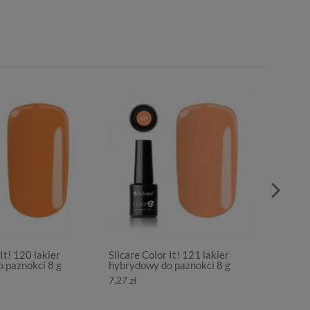
It! 120 lakier
Silcare Color It! 121 lakier
Silcare
 paznokci 8 g
hybrydowy do paznokci 8 g
hybryd
7,27 zł
7,27 zł