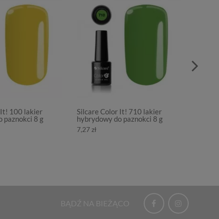
It! 100 lakier
Silcare Color It! 710 lakier
Silcare
 paznokci 8 g
hybrydowy do paznokci 8 g
hybryd
7,27 zł
7,27 zł
BĄDŹ NA BIEŻĄCO