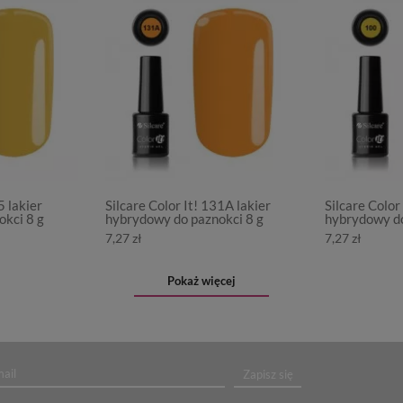
5 lakier
Silcare Color It! 131A lakier
Silcare Color 
kci 8 g
hybrydowy do paznokci 8 g
hybrydowy do
7,27 zł
7,27 zł
Pokaż więcej
Zapisz się