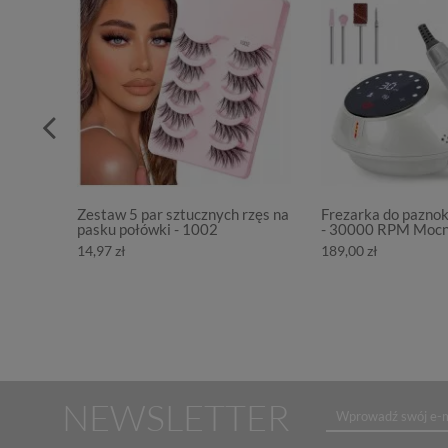
Zestaw 5 par sztucznych rzęs na
Frezarka do pazno
pasku połówki - 1002
- 30000 RPM Moc
14,97 zł
189,00 zł
NEWSLETTER