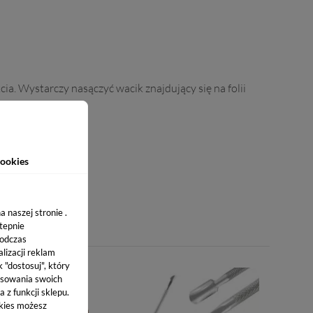
ia. Wystarczy nasączyć wacik znajdujący się na folii
ookies
 naszej stronie .
stepnie
podczas
lizacji reklam
k "dostosuj", który
sowania swoich
 z funkcji sklepu.
okies możesz