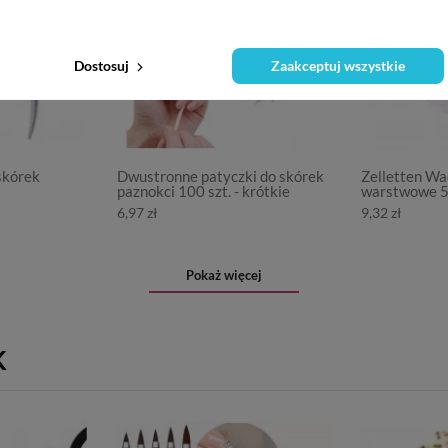
Dostosuj
Zaakceptuj wszystkie
skórek
Dwustronne patyczki do skórek
Zelletten Wa
paznokci 100 szt. - krótkie
warstwowe 5
6,97 zł
9,32 zł
Pokaż więcej
K