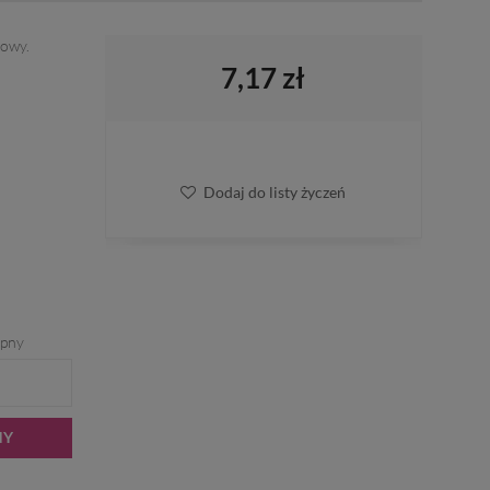
dowy.
7,17 zł
Dodaj do listy życzeń
ępny
NY