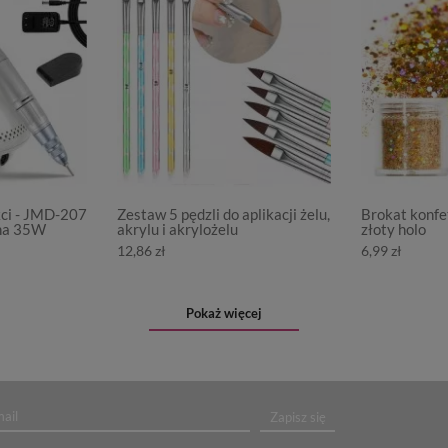
kci - JMD-207
Zestaw 5 pędzli do aplikacji żelu,
Brokat konfet
na 35W
akrylu i akrylożelu
złoty holo
12,86 zł
6,99 zł
Pokaż więcej
Zapisz się