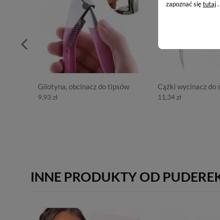
zapoznać się
tutaj
.
Gilotyna, obcinacz do tipsów
Cążki wycinacz do 
9,93 zł
11,34 zł
INNE PRODUKTY OD PUDERE