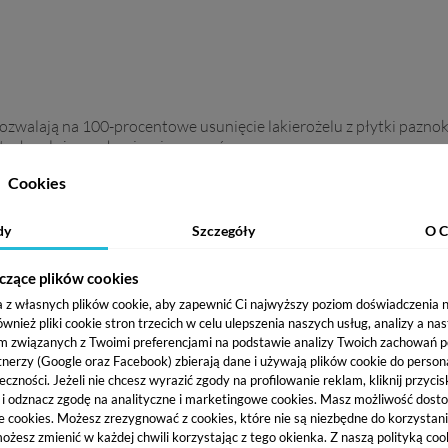
ozwalają na 100-procentowe usunięcie lakierożelu z płytki paznokc
utach należy mechanicznie usunąć rozpuszczoną masę.
Cookies
dy
Szczegóły
O C
czące plików cookies
a z własnych plików cookie, aby zapewnić Ci najwyższy poziom doświadczenia na
ież pliki cookie stron trzecich w celu ulepszenia naszych usług, analizy a na
m związanych z Twoimi preferencjami na podstawie analizy Twoich zachowań 
tnerzy (Google oraz Facebook) zbierają dane i używają plików cookie do persona
eczności. Jeżeli nie chcesz wyrazić zgody na profilowanie reklam, kliknij przycis
j i odznacz zgodę na analityczne i marketingowe cookies.
Masz możliwość dosto
e cookies. Możesz zrezygnować z cookies, które nie są niezbędne do korzystania
ożesz zmienić w każdej chwili korzystając z tego okienka. Z naszą polityką co