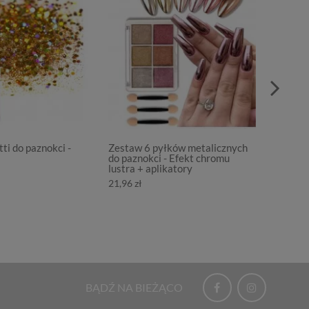
ti do paznokci -
Zestaw 6 pyłków metalicznych
Zestaw 
do paznokci - Efekt chromu
paznok
lustra + aplikatory
7,17 zł
21,96 zł
BĄDŹ NA BIEŻĄCO