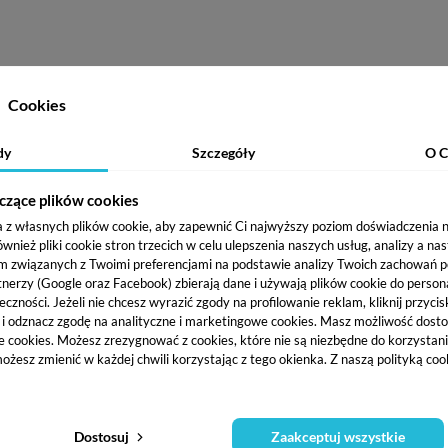
ałość i intensywną pigmentację .Lekka konsystencja oraz idealni
Cookies
kasz w lampie LED lub UV-LED.
dy
Szczegóły
O C
łóż cienką warstwę kolorowego lakieru hybrydowego i utwardź go
czące plików cookies
Stylizację zabezpiecz aplikując i utwardzając TOP od Claresa.
a z własnych plików cookie, aby zapewnić Ci najwyższy poziom doświadczenia na
ież pliki cookie stron trzecich w celu ulepszenia naszych usług, analizy a na
m związanych z Twoimi preferencjami na podstawie analizy Twoich zachowań 
tnerzy (Google oraz Facebook) zbierają dane i używają plików cookie do persona
eczności. Jeżeli nie chcesz wyrazić zgody na profilowanie reklam, kliknij przycis
j i odznacz zgodę na analityczne i marketingowe cookies.
Masz możliwość dosto
e cookies. Możesz zrezygnować z cookies, które nie są niezbędne do korzystania
ożesz zmienić w każdej chwili korzystając z tego okienka. Z naszą polityką co
Dostosuj
Zaakceptuj wszystkie