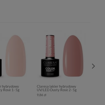
er hybrydowy
Claresa lakier hybrydowy
Clares
y Rose 1- 5g
UV/LED Dusty Rose 2- 5g
UV/LED
9,86 zł
9,86 zł