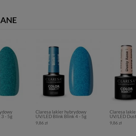
ZANE
rydowy
Claresa lakier hybrydowy
Claresa laki
 3 - 5g
UV/LED Blink Blink 4 - 5g
UV/LED Dust
9,86 zł
9,86 zł