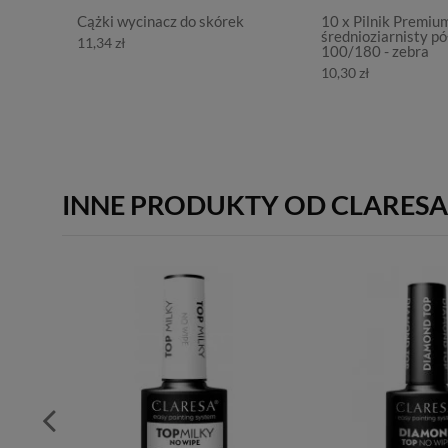
Cążki wycinacz do skórek
10 x Pilnik Premiu
średnioziarnisty pó
11,34 zł
100/180 - zebra
10,30 zł
INNE PRODUKTY OD CLARESA