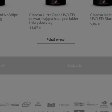
nd No Wipe
Claresa Ultra Base UV/LED
Claresa laki
5g
utrwardzająca baza pod lakier
UV/LED Black
hybrydowy 5g
9,86 zł
11,87 zł
Pokaż więcej
Zapisz się