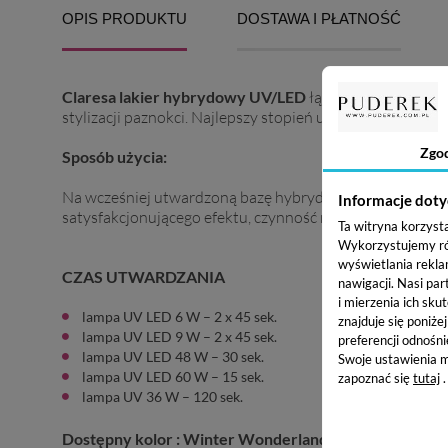
OPIS PRODUKTU
DOSTAWA I PŁATNOŚĆ
Claresa lakier hybrydowy UV/LED
łączy wyjątkową trw
stylizacji paznokci. Najlepszy stopień utwardzenia uzys
Zgo
Sposób użycia:
Na wcześniej utwardzoną bazę hybrydową od Claresa, na
Informacje doty
satysfakcjonującego efektu, czynność możesz powtórzyć. 
Ta witryna korzyst
Wykorzystujemy równ
wyświetlania rekla
CZAS UTWARDZANIA
nawigacji.
Nasi par
i mierzenia ich skut
lampa UV LED 6 W – 2 x 45 sek.
znajduje się poniże
lampa UV LED 9 W – 2 x 45 sek.
preferencji odnośni
lampa UV LED 48 W – 30 sek.
Swoje ustawienia m
lampa UV LED 60 W – 15 sek.
zapoznać się
tutaj
.
lampa UV 36 W – 120 sek.
Dostępny kolor : Winter Wonderland 4