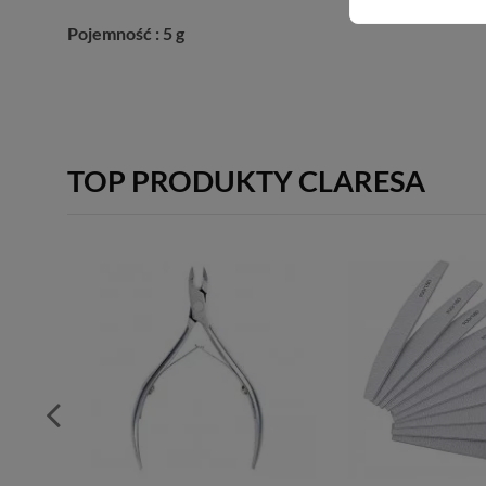
Pojemność : 5 g
TOP PRODUKTY CLARESA