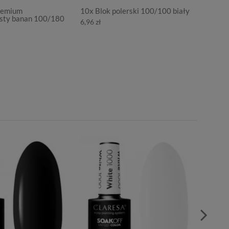
Premium
10x Blok polerski 100/100 biały
Metalic
isty banan 100/180
paznok
6,96 zł
9,98 zł