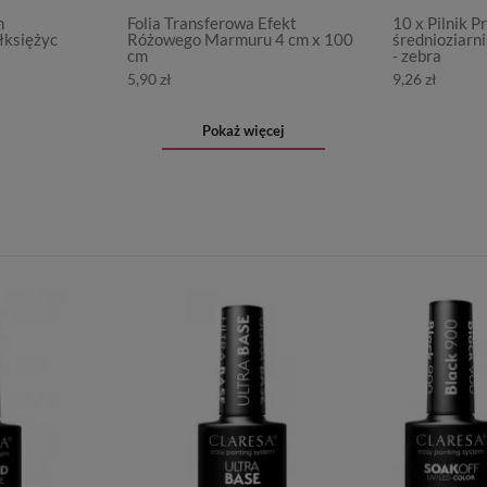
m
Folia Transferowa Efekt
10 x Pilnik 
łksiężyc
Różowego Marmuru 4 cm x 100
średnioziarn
cm
- zebra
5,90 zł
9,26 zł
Pokaż więcej