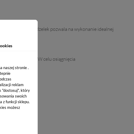
e wyprofilowany pędzelek pozwala na wykonanie idealnej
ookies
 w lamie UV/LED. W celu osiągnięcia
 naszej stronie .
stepnie
podczas
lizacji reklam
k "dostosuj", który
sowania swoich
 z funkcji sklepu.
okies możesz