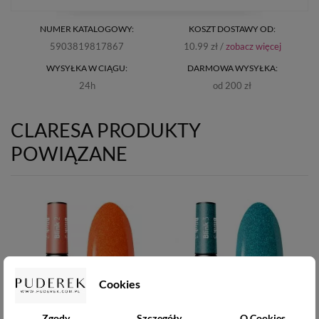
NUMER KATALOGOWY:
KOSZT DOSTAWY OD:
5903819817867
10.99 zł /
zobacz więcej
WYSYŁKA W CIĄGU:
DARMOWA WYSYŁKA:
24h
od 200 zł
CLARESA PRODUKTY
POWIĄZANE
Cookies
Zgody
Szczegóły
O Cookies