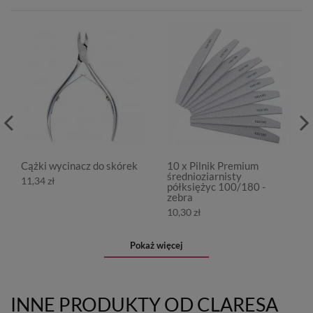
Cążki wycinacz do skórek
10 x Pilnik Premium
średnioziarnisty
11,34 zł
półksiężyc 100/180 -
zebra
10,30 zł
Pokaż więcej
INNE PRODUKTY OD CLARESA