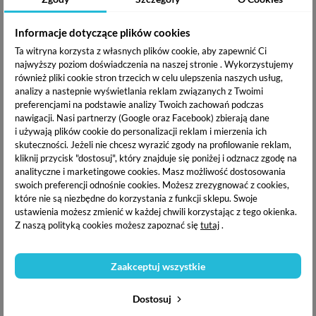
Claresa lakier hybrydowy
Claresa lakier hybrydowy
UV/LED Blink Blink 2 - 5g
UV/LED Blink Blink 3 - 5g
Informacje dotyczące plików cookies
9,86 zł
9,86 zł
Ta witryna korzysta z własnych plików cookie, aby zapewnić Ci
najwyższy poziom doświadczenia na naszej stronie . Wykorzystujemy
również pliki cookie stron trzecich w celu ulepszenia naszych usług,
OPIS PRODUKTU
analizy a nastepnie wyświetlania reklam związanych z Twoimi
preferencjami na podstawie analizy Twoich zachowań podczas
nawigacji.
Nasi partnerzy (Google oraz Facebook) zbierają dane
DOSTAWA I PŁATNOŚĆ
i używają plików cookie do personalizacji reklam i mierzenia ich
skuteczności. Jeżeli nie chcesz wyrazić zgody na profilowanie reklam,
kliknij przycisk "dostosuj", który znajduje się poniżej i odznacz zgodę na
analityczne i marketingowe cookies.
Masz możliwość dostosowania
Claresa lakier hybrydowy UV/LED
łączy wyjątkową
swoich preferencji odnośnie cookies. Możesz zrezygnować z cookies,
trwałość i intensywną pigmentację .Lekka konsystencja oraz
które nie są niezbędne do korzystania z funkcji sklepu. Swoje
idealnie wyprofilowany pędzelek pozwala na wykonanie
ustawienia możesz zmienić w każdej chwili korzystając z tego okienka.
idealnej stylizacji paznokci. Najlepszy stopień utwardzenia
Z naszą polityką cookies możesz zapoznać się
tutaj
.
uzyskasz w lampie LED lub UV-LED.
Sposób użycia:
Zaakceptuj wszystkie
Na wcześniej utwardzoną bazę hybrydową od Claresa, nałóż
Dostosuj
cienką warstwę kolorowego lakieru hybrydowego i utwardź