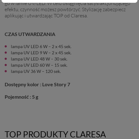
go w lamie UV/LED. W celu osiągnięcia satysfakcjonującego
efektu, czynność możesz powtórzyć. Stylizację zabezpiecz
aplikując i utwardzając TOP od Claresa.
CZAS UTWARDZANIA
lampa UV LED 6 W – 2 x 45 sek.
lampa UV LED 9 W – 2 x 45 sek.
lampa UV LED 48 W – 30 sek.
lampa UV LED 60 W – 15 sek.
lampa UV 36 W – 120 sek.
Dostępny kolor : Love Story 7
Pojemność : 5 g
TOP PRODUKTY CLARESA