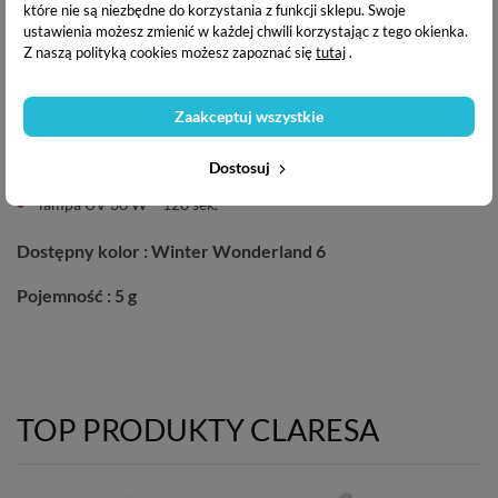
aplikując i utwardzając TOP od Claresa.
które nie są niezbędne do korzystania z funkcji sklepu. Swoje
ustawienia możesz zmienić w każdej chwili korzystając z tego okienka.
Z naszą polityką cookies możesz zapoznać się
tutaj
.
CZAS UTWARDZANIA
lampa UV LED 6 W – 2 x 45 sek.
Zaakceptuj wszystkie
lampa UV LED 9 W – 2 x 45 sek.
lampa UV LED 48 W – 30 sek.
Dostosuj
lampa UV LED 60 W – 15 sek.
lampa UV 36 W – 120 sek.
Dostępny kolor : Winter Wonderland 6
Pojemność : 5 g
TOP PRODUKTY CLARESA