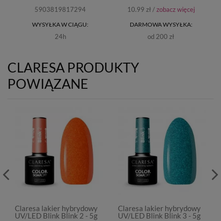
5903819817294
10.99 zł /
zobacz więcej
WYSYŁKA W CIĄGU:
DARMOWA WYSYŁKA:
24h
od 200 zł
CLARESA PRODUKTY
POWIĄZANE
Claresa lakier hybrydowy
Claresa lakier hybrydowy
UV/LED Blink Blink 2 - 5g
UV/LED Blink Blink 3 - 5g