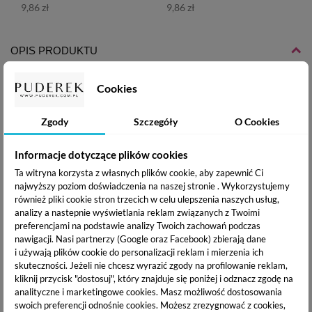
9,86 zł
9,86 zł
OPIS PRODUKTU
Cookies
DOSTAWA I PŁATNOŚĆ
Zgody
Szczegóły
O Cookies
Claresa lakier hybrydowy UV/LED
łączy wyjątkową
Informacje dotyczące plików cookies
trwałość i intensywną pigmentację .Lekka konsystencja oraz
Ta witryna korzysta z własnych plików cookie, aby zapewnić Ci
idealnie wyprofilowany pędzelek pozwala na wykonanie
najwyższy poziom doświadczenia na naszej stronie . Wykorzystujemy
idealnej stylizacji paznokci. Najlepszy stopień utwardzenia
również pliki cookie stron trzecich w celu ulepszenia naszych usług,
uzyskasz w lampie LED lub UV-LED.
analizy a nastepnie wyświetlania reklam związanych z Twoimi
preferencjami na podstawie analizy Twoich zachowań podczas
Sposób użycia:
nawigacji.
Nasi partnerzy (Google oraz Facebook) zbierają dane
i używają plików cookie do personalizacji reklam i mierzenia ich
Na wcześniej utwardzoną bazę hybrydową od Claresa, nałóż
skuteczności. Jeżeli nie chcesz wyrazić zgody na profilowanie reklam,
cienką warstwę kolorowego lakieru hybrydowego i utwardź
kliknij przycisk "dostosuj", który znajduje się poniżej i odznacz zgodę na
go w lamie UV/LED. W celu osiągnięcia satysfakcjonującego
analityczne i marketingowe cookies.
Masz możliwość dostosowania
efektu, czynność możesz powtórzyć. Stylizację zabezpiecz
swoich preferencji odnośnie cookies. Możesz zrezygnować z cookies,