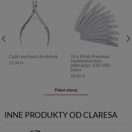
Cążki wycinacz do skórek
10 x Pilnik Premium
średnioziarnisty
11,34 zł
półksiężyc 100/180 -
zebra
10,30 zł
Pokaż więcej
INNE PRODUKTY OD CLARESA