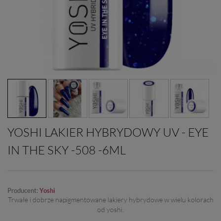
YOSHI LAKIER HYBRYDOWY UV - EYE
IN THE SKY -508 -6ML
Producent:
Yoshi
Trwałe i dobrze napigmentowane lakiery hybrydowe w wielu kolorach
od yoshi.