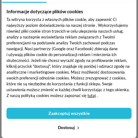
Informacje dotyczące plików cookies
DOSTAWA I PŁATNOŚĆ
Ta witryna korzysta z własnych plików cookie, aby zapewnić Ci
najwyższy poziom doświadczenia na naszej stronie . Wykorzystujemy
również pliki cookie stron trzecich w celu ulepszenia naszych usług,
analizy a nastepnie wyświetlania reklam związanych z Twoimi
Yoshi Lakier hybrydowy UV
to niezwykłe połączenie
preferencjami na podstawie analizy Twoich zachowań podczas
doskonale napigmentowanych kolorów z niezwykła
nawigacji.
Nasi partnerzy (Google oraz Facebook) zbierają dane
trwałością. Lakiery marki Yoshi to gęsto-kremowe produkty,
i używają plików cookie do personalizacji reklam i mierzenia ich
którymi wykonasz wspaniałe stylizacje.
skuteczności. Jeżeli nie chcesz wyrazić zgody na profilowanie reklam,
kliknij przycisk "dostosuj", który znajduje się poniżej i odznacz zgodę na
analityczne i marketingowe cookies.
Masz możliwość dostosowania
Dostępny kolor : Eye in the Sky 508
swoich preferencji odnośnie cookies. Możesz zrezygnować z cookies,
które nie są niezbędne do korzystania z funkcji sklepu. Swoje
Specyfikacja :
ustawienia możesz zmienić w każdej chwili korzystając z tego okienka.
Z naszą polityką cookies możesz zapoznać się
tutaj
.
Efekt
Kryjący
Zaakceptuj wszystkie
Pełne krycie
2 cienkie warstwy
Dostosuj
Odcień
Granat