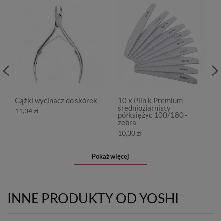
Cążki wycinacz do skórek
10 x Pilnik Premium
średnioziarnisty
11,34 zł
półksiężyc 100/180 -
zebra
10,30 zł
Pokaż więcej
INNE PRODUKTY OD YOSHI