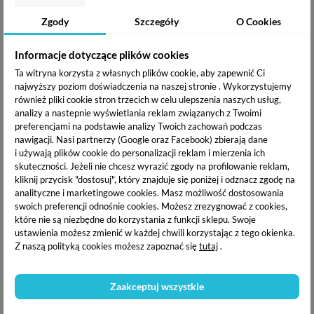
18,91 zł
18,91 zł
Zgody
Szczegóły
O Cookies
OPIS PRODUKTU
Informacje dotyczące plików cookies
Ta witryna korzysta z własnych plików cookie, aby zapewnić Ci
najwyższy poziom doświadczenia na naszej stronie . Wykorzystujemy
DOSTAWA I PŁATNOŚĆ
również pliki cookie stron trzecich w celu ulepszenia naszych usług,
analizy a nastepnie wyświetlania reklam związanych z Twoimi
preferencjami na podstawie analizy Twoich zachowań podczas
nawigacji.
Nasi partnerzy (Google oraz Facebook) zbierają dane
Yoshi Lakier hybrydowy UV
to niezwykłe połączenie
i używają plików cookie do personalizacji reklam i mierzenia ich
doskonale napigmentowanych kolorów z niezwykła
skuteczności. Jeżeli nie chcesz wyrazić zgody na profilowanie reklam,
trwałością. Lakiery marki Yoshi to gęsto-kremowe produkty,
kliknij przycisk "dostosuj", który znajduje się poniżej i odznacz zgodę na
którymi wykonasz wspaniałe stylizacje.
analityczne i marketingowe cookies.
Masz możliwość dostosowania
swoich preferencji odnośnie cookies. Możesz zrezygnować z cookies,
które nie są niezbędne do korzystania z funkcji sklepu. Swoje
Dostępny kolor : French Nude 002
ustawienia możesz zmienić w każdej chwili korzystając z tego okienka.
Z naszą polityką cookies możesz zapoznać się
tutaj
.
Specyfikacja :
Zaakceptuj wszystkie
Efekt
Kryjący