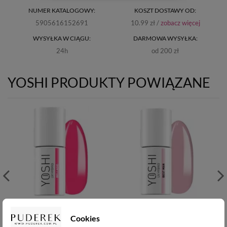
NUMER KATALOGOWY:
KOSZT DOSTAWY OD:
5905616152691
10.99 zł /
zobacz więcej
WYSYŁKA W CIĄGU:
DARMOWA WYSYŁKA:
24h
od 200 zł
YOSHI PRODUKTY POWIĄZANE
Yoshi Lakier hybrydowy
Yoshi Lakier hybrydowy
UV - Bellagio -902 -6ml
Cookies
UV - Best Man- 215 -6ml