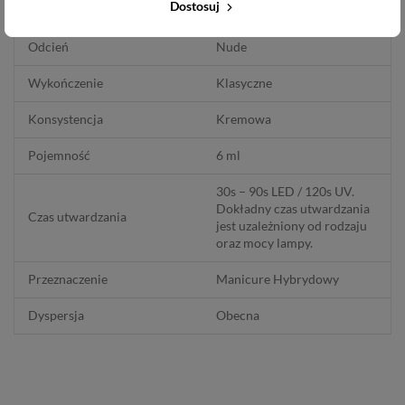
Dostosuj
Pełne krycie
2 cienkie warstwy
Odcień
Nude
Wykończenie
Klasyczne
Konsystencja
Kremowa
Pojemność
6 ml
30s – 90s LED / 120s UV.
Dokładny czas utwardzania
Czas utwardzania
jest uzależniony od rodzaju
oraz mocy lampy.
Przeznaczenie
Manicure Hybrydowy
Dyspersja
Obecna