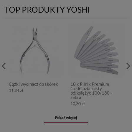
TOP PRODUKTY YOSHI
Cążki wycinacz do skórek
10 x Pilnik Premium
średnioziarnisty
11,34 zł
półksiężyc 100/180 -
zebra
10,30 zł
Pokaż więcej