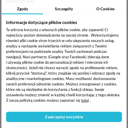
18,91 zł
18,91 zł
Zgody
Szczegóły
O Cookies
OPIS PRODUKTU
Informacje dotyczące plików cookies
Ta witryna korzysta z własnych plików cookie, aby zapewnić Ci
najwyższy poziom doświadczenia na naszej stronie . Wykorzystujemy
DOSTAWA I PŁATNOŚĆ
również pliki cookie stron trzecich w celu ulepszenia naszych usług,
analizy a nastepnie wyświetlania reklam związanych z Twoimi
preferencjami na podstawie analizy Twoich zachowań podczas
nawigacji.
Nasi partnerzy (Google oraz Facebook) zbierają dane
Yoshi Lakier hybrydowy UV
to niezwykłe połączenie
i używają plików cookie do personalizacji reklam i mierzenia ich
doskonale napigmentowanych kolorów z niezwykła
skuteczności. Jeżeli nie chcesz wyrazić zgody na profilowanie reklam,
trwałością. Lakiery marki Yoshi to gęsto-kremowe produkty,
kliknij przycisk "dostosuj", który znajduje się poniżej i odznacz zgodę na
którymi wykonasz wspaniałe stylizacje.
analityczne i marketingowe cookies.
Masz możliwość dostosowania
swoich preferencji odnośnie cookies. Możesz zrezygnować z cookies,
które nie są niezbędne do korzystania z funkcji sklepu. Swoje
Dostępny kolor : Bridesmaind 214
ustawienia możesz zmienić w każdej chwili korzystając z tego okienka.
Z naszą polityką cookies możesz zapoznać się
tutaj
.
Specyfikacja :
Zaakceptuj wszystkie
Efekt
Kryjący