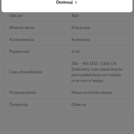
Dostosuj
Pełne krycie
2 cienkie warstwy
Odcień
Róż
Wykończenie
Klasyczne
Konsystencja
Kremowa
Pojemność
6 ml
30s – 90s LED / 120s UV.
Dokładny czas utwardzania
Czas utwardzania
jest uzależniony od rodzaju
oraz mocy lampy.
Przeznaczenie
Manicure Hybrydowy
Dyspersja
Obecna