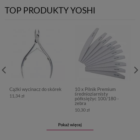
TOP PRODUKTY YOSHI
Cążki wycinacz do skórek
10 x Pilnik Premium
średnioziarnisty
11,34 zł
półksiężyc 100/180 -
zebra
10,30 zł
Pokaż więcej