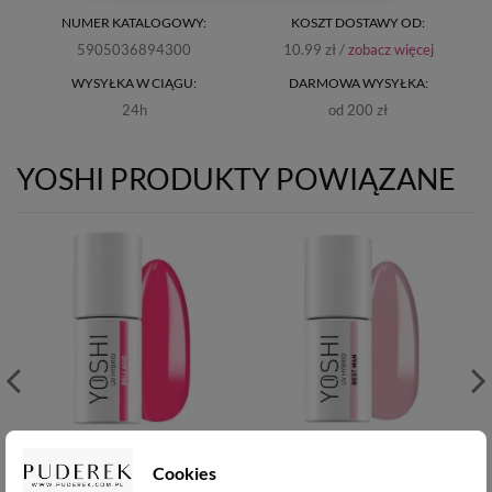
NUMER KATALOGOWY:
KOSZT DOSTAWY OD:
5905036894300
10.99 zł /
zobacz więcej
WYSYŁKA W CIĄGU:
DARMOWA WYSYŁKA:
24h
od 200 zł
YOSHI PRODUKTY POWIĄZANE
Yoshi Lakier hybrydowy
Yoshi Lakier hybrydowy
UV - Bellagio -902 -6ml
Cookies
UV - Best Man- 215 -6ml