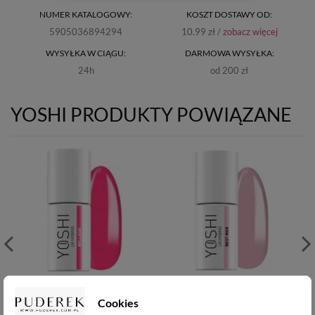
NUMER KATALOGOWY:
KOSZT DOSTAWY OD:
5905036894294
10.99 zł /
zobacz więcej
WYSYŁKA W CIĄGU:
DARMOWA WYSYŁKA:
24h
od 200 zł
YOSHI PRODUKTY POWIĄZANE
Yoshi Lakier hybrydowy
Yoshi Lakier hybrydowy
UV - Bellagio -902 -6ml
Cookies
UV - Best Man- 215 -6ml