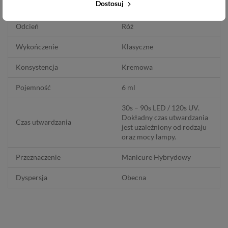
Dostosuj
Pełne krycie
2 cienkie warstwy
Odcień
Róż
Wykończenie
Klasyczne
Konsystencja
Kremowa
Pojemność
6 ml
30s – 90s LED / 120s UV.
Dokładny czas utwardzania
Czas utwardzania
jest uzależniony od rodzaju
oraz mocy lampy.
Przeznaczenie
Manicure Hybrydowy
Dyspersja
Obecna