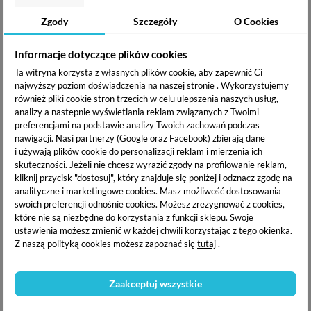
18,91 zł
18,91 zł
Zgody
Szczegóły
O Cookies
OPIS PRODUKTU
Informacje dotyczące plików cookies
Ta witryna korzysta z własnych plików cookie, aby zapewnić Ci
najwyższy poziom doświadczenia na naszej stronie . Wykorzystujemy
DOSTAWA I PŁATNOŚĆ
również pliki cookie stron trzecich w celu ulepszenia naszych usług,
analizy a nastepnie wyświetlania reklam związanych z Twoimi
preferencjami na podstawie analizy Twoich zachowań podczas
nawigacji.
Nasi partnerzy (Google oraz Facebook) zbierają dane
Yoshi Lakier hybrydowy UV
to niezwykłe połączenie
i używają plików cookie do personalizacji reklam i mierzenia ich
doskonale napigmentowanych kolorów z niezwykła
skuteczności. Jeżeli nie chcesz wyrazić zgody na profilowanie reklam,
trwałością. Lakiery marki Yoshi to gęsto-kremowe produkty,
kliknij przycisk "dostosuj", który znajduje się poniżej i odznacz zgodę na
którymi wykonasz wspaniałe stylizacje.
analityczne i marketingowe cookies.
Masz możliwość dostosowania
swoich preferencji odnośnie cookies. Możesz zrezygnować z cookies,
które nie są niezbędne do korzystania z funkcji sklepu. Swoje
Dostępny kolor : Flower Girl 213
ustawienia możesz zmienić w każdej chwili korzystając z tego okienka.
Z naszą polityką cookies możesz zapoznać się
tutaj
.
Specyfikacja :
Zaakceptuj wszystkie
Efekt
Kryjący