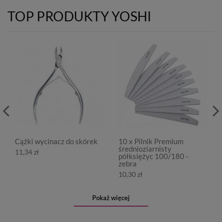
TOP PRODUKTY YOSHI
Cążki wycinacz do skórek
10 x Pilnik Premium
średnioziarnisty
11,34 zł
półksiężyc 100/180 -
zebra
10,30 zł
Pokaż więcej