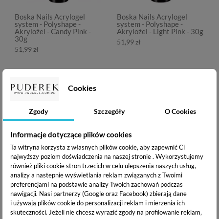
Boska Nails Acrylogel
Boska Nails Acrylogel
system - Polyshape -
system - Polyshape -
Akrylożel - Candy Pink -
Akrylożel - Light Pink - 30g
30g
51,99 zł
51,99 zł
OPIS PRODUKTU
Cookies
DOSTAWA I PŁATNOŚĆ
Zgody
Szczegóły
O Cookies
Informacje dotyczące plików cookies
Boska Nails Acrylogel system - Polyshape czyli akrylożel
Ta witryna korzysta z własnych plików cookie, aby zapewnić Ci
produkt łączący w sobie elastyczność żelu oraz odporność
najwyższy poziom doświadczenia na naszej stronie . Wykorzystujemy
akrylu. Jego niezwykła formuła pozwala na stworzenie w
również pliki cookie stron trzecich w celu ulepszenia naszych usług,
krótkim czasie wymarzonego kształtu. Polyshape od Boska
analizy a nastepnie wyświetlania reklam związanych z Twoimi
Nails liczy w swej kolekcji aż 10 kolorów. Na pewno
preferencjami na podstawie analizy Twoich zachowań podczas
znajdziesz swój ulubiony!
nawigacji.
Nasi partnerzy (Google oraz Facebook) zbierają dane
i używają plików cookie do personalizacji reklam i mierzenia ich
skuteczności. Jeżeli nie chcesz wyrazić zgody na profilowanie reklam,