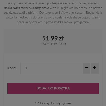
na szybkie i łatwe a zarazem profesjonalne przedłużanie paznokci.
Boska Nails
stworzyła
akrylożele
w aż 10 pięknych kolorach- na pewno
znajdziesz swój ulubiony. Do tego w serii Acrylogel system Boska Nails
zawarła niezbędny do pracy z akrylożelami Polyshape Liquid! Z nim
praca akrylożelami będzie szybka łatwa i przyjemna.
51,99 zł
173,30 zł
za 100 g
ILOŚĆ:
DODAJ DO KOSZYKA
Dodaj do listy życzeń