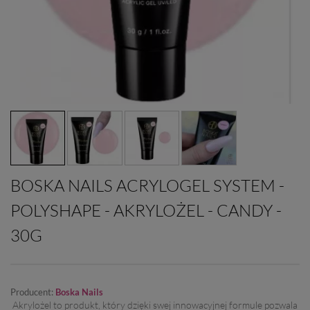
BOSKA NAILS ACRYLOGEL SYSTEM -
POLYSHAPE - AKRYLOŻEL - CANDY -
30G
Producent:
Boska Nails
Akrylożel to produkt, który dzięki swej innowacyjnej formule pozwala