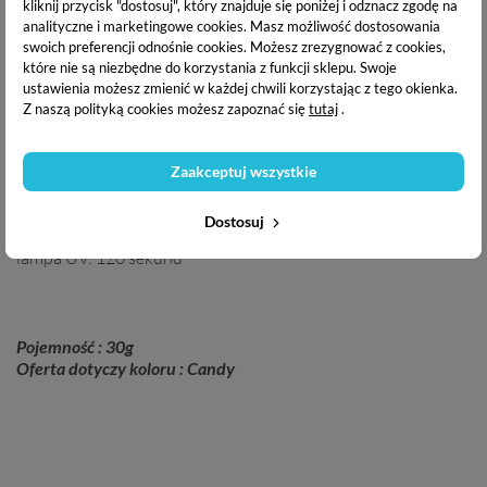
kliknij przycisk "dostosuj", który znajduje się poniżej i odznacz zgodę na
Gęsta konsystencja, dzięki której nie zalejesz skórek podczas
analityczne i marketingowe cookies.
Masz możliwość dostosowania
stylizacji
swoich preferencji odnośnie cookies. Możesz zrezygnować z cookies,
Elegancka i wygodna w użyciu tubka
które nie są niezbędne do korzystania z funkcji sklepu. Swoje
Idealny produkt do przedłużania dzięki dual formom lub
ustawienia możesz zmienić w każdej chwili korzystając z tego okienka.
szablonom
Z naszą polityką cookies możesz zapoznać się
tutaj
.
Czas utwardzania:
Zaakceptuj wszystkie
lampa LED: 30-60 sekund
Dostosuj
lampa UV: 120 sekund
Pojemność : 30g
Oferta dotyczy koloru : Candy