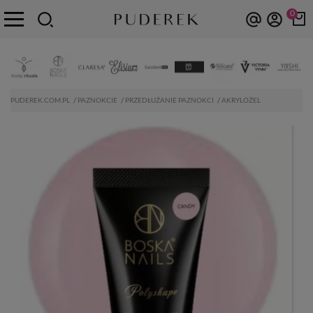
0
PUDEREK.COM.PL
PAZNOKCIE
PRZEDŁUŻANIE PAZNOKCI
AKRYLOŻEL